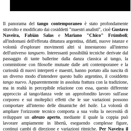
Il panorama del
tango contemporaneo
è stato profondamente
stravolto e modificato dai cosiddetti "maestri analisti", cioè
Gustavo
Naveira, Fabián Salas
e
Mariano "Chico" Frúmboli
;
all'indomani dell'efferata dittatura argentina, difatti, nuove istanze e
volontà d'esplorare movimenti altri si innestarono all'interno
dell'universo
tanguero
. Interessanti possibilità tecniche derivate dal
passaggio di tante ballerine dalla danza classica al tango, la
commistione con filosofie mutuate dalle arti contemporanee e la
curiosità di nuovi interpreti e maestri, hanno portato alla nascita di
un diverso modo d'intendere questo ballo argentino, il cosiddetto
tango nuevo
. Apparentemente in assoluta frattura con la tradizione,
ma in realtà in percepibile relazione con essa, questo differente
approccio al tango/danza vede un approfondito lavoro sull'asse
corporeo e sui molteplici effetti che le sue variazioni possono
comportare all'interno delle dinamiche del
baile
. La volontà di
ampliare l'orizzonte tecnico comporta a sua volta la necessità di
sviluppare un
abrazo
aperto
, mediante il quale la coppia può
lavorare ampiamente in libertà, eseguendo complesse figure,
continui cambi di direzione e variazioni ritmiche.
Per Naveira il