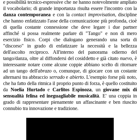
e possibilità tecnico-espressive che ne hanno notevolmente ampliato
il vocabolario; di grande importanza risulta essere l'incontro con la
danza contemporanea
e con la
contact improvisation
, discipline
che hanno enfatizzato l'asse della comunicazione più profonda, cioè
di quella costante connessione che deve legare i due partner
affinché si possa realmente parlare di "Tango" e non di mero
esercizio fisico. Corpi che dialogano generando una sorta di
"discorso" in grado di enfatizzare la necessità e la bellezza
dell'ascolto reciproco. All'interno del panorama odierno del
tango/danza, oltre al diffondersi del cosiddetto e già citato
nuevo
, è
interessante notare come alcune coppie abbiano scelto di ritornare
ad un tango dell'
abrazo
o, comunque, di giocare con un costante
alternarsi tra abbraccio
serrado
e
abierto
. L'esempio forse più noto,
che ha fatto della ritmica il proprio punto di forza, è quello costituito
da
Noelia Hurtado
e
Carlitos Espinoza
, un
giovane mix di
sensualità felina ed ineguagliabile musicalità
. E' una coppia in
grado di rappresentare pienamente un affascinante e ben riuscito
connubio tra innovazione e tradizione.