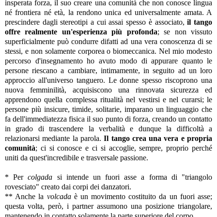
insperata forza, il suo creare una comunità che non conosce lingua
né frontiera né età, la rendono unica ed universalmente amata. A
prescindere dagli stereotipi a cui assai spesso è associato,
il tango
offre realmente un'esperienza più profonda
; se non vissuto
superficialmente può condurre difatti ad una vera conoscenza di se
stessi, e non solamente corporea o biomeccanica. Nel mio modesto
percorso d'insegnamento ho avuto modo di appurare quanto le
persone riescano a cambiare, intimamente, in seguito ad un loro
approccio all'universo tanguero. Le donne spesso riscoprono una
nuova femminilità, acquisiscono una rinnovata sicurezza ed
apprendono quella complessa ritualità nel vestirsi e nel curarsi; le
persone più insicure, timide, solitarie, imparano un linguaggio che
fa dell'immediatezza fisica il suo punto di forza, creando un contatto
in grado di trascendere la verbalità e dunque la difficoltà a
relazionarsi mediante la parola.
Il tango crea una vera e propria
comunità
; ci si conosce e ci si accoglie, sempre, proprio perché
uniti da quest'incredibile e trasversale passione.
* Per
colgada
si intende un fuori asse a forma di "triangolo
rovesciato" creato dai corpi dei danzatori.
** Anche la
volcada
è un movimento costituito da un fuori asse;
questa volta, però, i partner assumono una posizione triangolare,
mantenendo in contatto solamente la parte superiore del corpo.