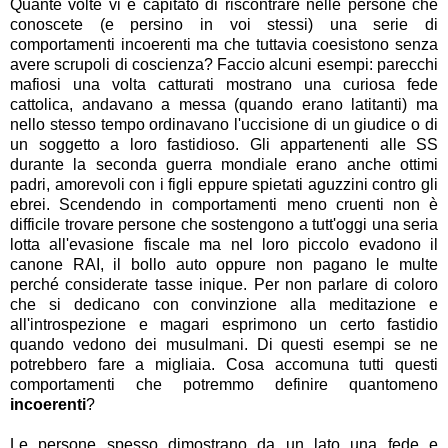
Quante volte vi è capitato di riscontrare nelle persone che
conoscete (e persino in voi stessi) una serie di
comportamenti incoerenti ma che tuttavia coesistono senza
avere scrupoli di coscienza? Faccio alcuni esempi: parecchi
mafiosi una volta catturati mostrano una curiosa fede
cattolica, andavano a messa (quando erano latitanti) ma
nello stesso tempo ordinavano l'uccisione di un giudice o di
un soggetto a loro fastidioso. Gli appartenenti alle SS
durante la seconda guerra mondiale erano anche ottimi
padri, amorevoli con i figli eppure spietati aguzzini contro gli
ebrei. Scendendo in comportamenti meno cruenti non è
difficile trovare persone che sostengono a tutt'oggi una seria
lotta all'evasione fiscale ma nel loro piccolo evadono il
canone RAI, il bollo auto oppure non pagano le multe
perché considerate tasse inique. Per non parlare di coloro
che si dedicano con convinzione alla meditazione e
all'introspezione e magari esprimono un certo fastidio
quando vedono dei musulmani. Di questi esempi se ne
potrebbero fare a migliaia. Cosa accomuna tutti questi
comportamenti che potremmo definire quantomeno
incoerenti
?
Le persone spesso dimostrano da un lato una fede e