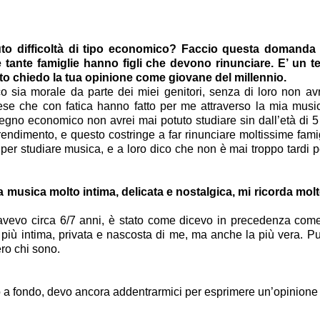
vuto difficoltà di tipo economico? Faccio questa domand
e tante famiglie hanno figli che devono rinunciare. E’ un t
sto chiedo la tua opinione come giovane del millennio.
sia morale da parte dei miei genitori, senza di loro non avr
se che con fatica hanno fatto per me attraverso la mia musica,
stegno economico non avrei mai potuto studiare sin dall’età di
rendimento, e questo costringe a far rinunciare moltissime famig
per studiare musica, e a loro dico che non è mai troppo tardi pe
sica molto intima, delicata e nostalgica, mi ricorda molto 
vevo circa 6/7 anni, è stato come dicevo in precedenza come 
e più intima, privata e nascosta di me, ma anche la più vera. 
ro chi sono.
a fondo, devo ancora addentrarmici per esprimere un’opinione re