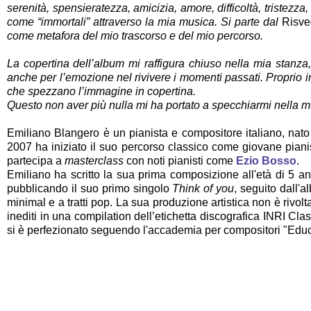
serenità, spensieratezza, amicizia, amore, difficoltà, tristezza
come “immortali” attraverso la mia musica. Si parte dal
Risve
come metafora del mio trascorso e del mio percorso.
La copertina dell’album mi raffigura chiuso nella mia stanza
anche per l’emozione nel rivivere i momenti passati. Proprio i
che spezzano l’immagine in copertina.
Questo non aver più nulla mi ha portato a specchiarmi nella musi
Emiliano Blangero è un pianista e compositore italiano, nato ad
2007 ha iniziato il suo percorso classico come giovane pianist
partecipa a
masterclass
con noti pianisti come
Ezio Bosso
.
Emiliano ha scritto la sua prima composizione all'età di 5 a
pubblicando il suo primo singolo
Think of you
, seguito dall'
minimal e a tratti pop. La sua produzione artistica non è riv
inediti in una compilation dell’etichetta discografica INRI C
si è perfezionato seguendo l'accademia per compositori "Educa