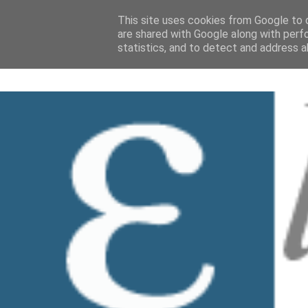
This site uses cookies from Google to d
are shared with Google along with perf
statistics, and to detect and address a
HOME
Chi siamo
Collabora con no
▼
BLOG