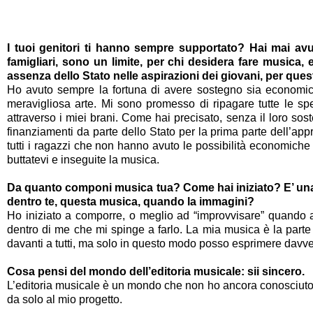
I tuoi genitori ti hanno sempre supportato? Hai mai a
famigliari, sono un limite, per chi desidera fare musica, 
assenza dello Stato nelle aspirazioni dei giovani, per que
Ho avuto sempre la fortuna di avere sostegno sia economico 
meravigliosa arte. Mi sono promesso di ripagare tutte le spe
attraverso i miei brani. Come hai precisato, senza il loro so
finanziamenti da parte dello Stato per la prima parte dell’app
tutti i ragazzi che non hanno avuto le possibilità economiche 
buttatevi e inseguite la musica.
Da quanto componi musica tua? Come hai iniziato? E’ una mu
dentro te, questa musica, quando la immagini?
Ho iniziato a comporre, o meglio ad “improvvisare” quando a
dentro di me che mi spinge a farlo. La mia musica è la part
davanti a tutti, ma solo in questo modo posso esprimere davve
Cosa pensi del mondo dell’editoria musicale: sii sincero.
L’editoria musicale è un mondo che non ho ancora conosciuto 
da solo al mio progetto.