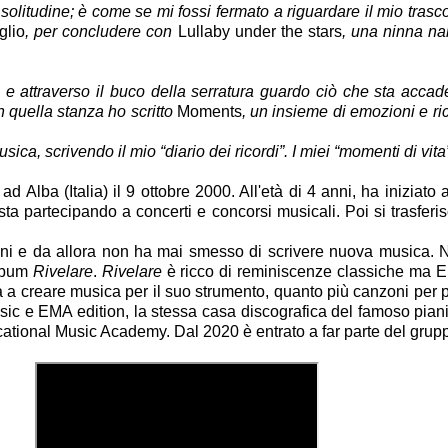
, solitudine; è come se mi fossi fermato a riguardare il mio tras
glio
, per concludere con
Lullaby under the stars
, una ninna nan
, e attraverso il buco della serratura guardo ciò che sta accad
n quella stanza ho scritto
Moments
, un insieme di emozioni e ri
ca, scrivendo il mio “diario dei ricordi”. I miei “momenti di vita”
 Alba (Italia) il 9 ottobre 2000. All'età di 4 anni, ha iniziato 
a partecipando a concerti e concorsi musicali. Poi si trasferisc
nni e da allora non ha mai smesso di scrivere nuova musica. Nel
album
Rivelare
.
Rivelare
è ricco di reminiscenze classiche ma Em
olta a creare musica per il suo strumento, quanto più canzoni pe
lassic e EMA edition, la stessa casa discografica del famoso pi
tional Music Academy. Dal 2020 è entrato a far parte del grupp