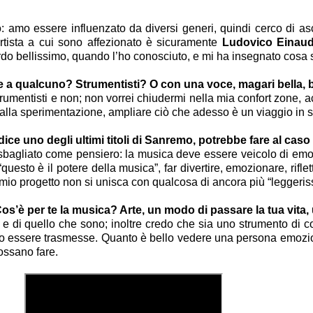
oro: amo essere influenzato da diversi generi, quindi cerco di as
artista a cui sono affezionato è sicuramente
Ludovico Einaud
rdo bellissimo, quando l’ho conosciuto, e mi ha insegnato cosa 
eme a qualcuno? Strumentisti? O con una voce, magari bella,
strumentisti e non; non vorrei chiudermi nella mia confort zone, a
lla sperimentazione, ampliare ciò che adesso è un viaggio in so
ice uno degli ultimi titoli di Sanremo, potrebbe fare al caso
sbagliato come pensiero: la musica deve essere veicolo di emo
sto è il potere della musica”, far divertire, emozionare, riflet
 mio progetto non si unisca con qualcosa di ancora più “leggeris
 Cos’è per te la musica? Arte, un modo di passare la tua vit
e di quello che sono; inoltre credo che sia uno strumento di c
 essere trasmesse. Quanto è bello vedere una persona emozion
ossano fare.