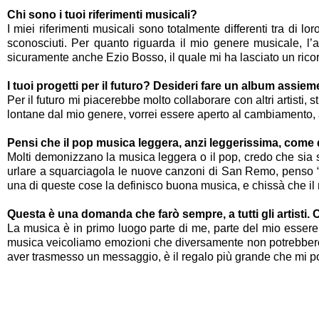
Chi sono i tuoi riferimenti musicali?
I miei riferimenti musicali sono totalmente differenti tra di l
sconosciuti. Per quanto riguarda il mio genere musicale, l’
sicuramente anche Ezio Bosso, il quale mi ha lasciato un rico
I tuoi progetti per il futuro? Desideri fare un album assi
Per il futuro mi piacerebbe molto collaborare con altri artisti, 
lontane dal mio genere, vorrei essere aperto al cambiamento, a
Pensi che il pop musica leggera, anzi leggerissima, come d
Molti demonizzano la musica leggera o il pop, credo che sia 
urlare a squarciagola le nuove canzoni di San Remo, penso “que
una di queste cose la definisco buona musica, e chissà che il
Questa è una domanda che farò sempre, a tutti gli artisti.
La musica è in primo luogo parte di me, parte del mio essere 
musica veicoliamo emozioni che diversamente non potrebbero
aver trasmesso un messaggio, è il regalo più grande che mi p