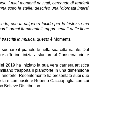
corso, i miei momenti passati, cercando di renderli
na sotto le stelle: descrivo una “giornata intera”
endo, con la palpebra lucida per la tristezza ma
cordi, ormai frammentati, rappresentati dalle linee
 trascritti in musica, questo è
Moments
.
a suonare il pianoforte nella sua città natale. Dal
e a Torino, inizia a studiare al Conservatorio, e
 2019 ha iniziato la sua vera carriera artistica
iliano trasporta il pianoforte in una dimensione
r pianoforte. Recentemente ha presentato suoi due
anista e compositore Roberto Cacciapaglia con cui
o Believe Distribution.