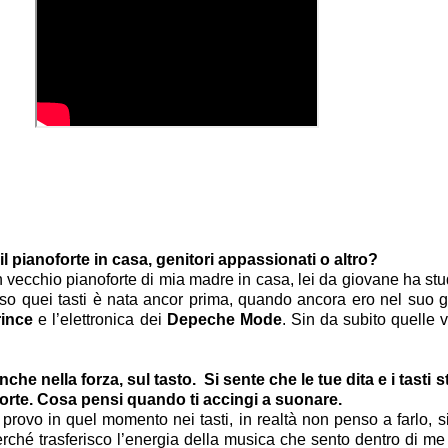
l pianoforte in casa, genitori appassionati o altro?
un vecchio pianoforte di mia madre in casa, lei da giovane ha st
so quei tasti è nata ancor prima, quando ancora ero nel suo gr
rince
e l’elettronica dei
Depeche Mode
. Sin da subito quelle v
che nella forza, sul tasto. Si sente che le tue dita e i tas
orte. Cosa pensi quando ti accingi a suonare.
provo in quel momento nei tasti, in realtà non penso a farlo, s
rché trasferisco l’energia della musica che sento dentro di me s