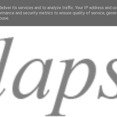
eliver its services and to analyze traffic. Your IP address and u
ormance and security metrics to ensure quality of service, gene
buse.
i
Recensioni
Mappa del sito
ARTE
LETTERATURA