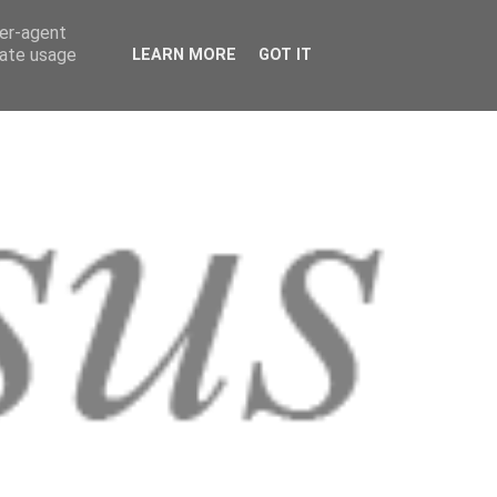
ser-agent
rate usage
LEARN MORE
GOT IT
MUSICA
SCIENZA
RUBRICHE