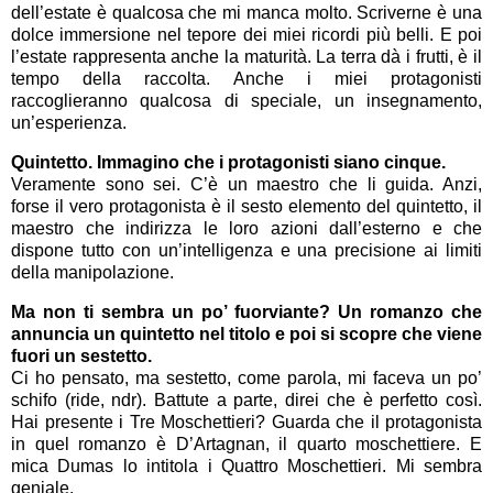
dell’estate è qualcosa che mi manca molto. Scriverne è una
dolce immersione nel tepore dei miei ricordi più belli. E poi
l’estate rappresenta anche la maturità. La terra dà i frutti, è il
tempo della raccolta. Anche i miei protagonisti
raccoglieranno qualcosa di speciale, un insegnamento,
un’esperienza.
Quintetto. Immagino che i protagonisti siano cinque.
Veramente sono sei. C’è un maestro che li guida. Anzi,
forse il vero protagonista è il sesto elemento del quintetto, il
maestro che indirizza le loro azioni dall’esterno e che
dispone tutto con un’intelligenza e una precisione ai limiti
della manipolazione.
Ma non ti sembra un po’ fuorviante? Un romanzo che
annuncia un quintetto nel titolo e poi si scopre che viene
fuori un sestetto.
Ci ho pensato, ma sestetto, come parola, mi faceva un po’
schifo (ride, ndr). Battute a parte, direi che è perfetto così.
Hai presente i Tre Moschettieri? Guarda che il protagonista
in quel romanzo è D’Artagnan, il quarto moschettiere. E
mica Dumas lo intitola i Quattro Moschettieri. Mi sembra
geniale.