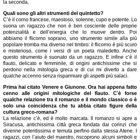
la seconda.
Quali sono gli altri strumenti del quintetto?
C’è il corno francese, maestoso, solenne, cupo e potente. Lo
suona un ragazzo che non è ben cosciente delle proprie
potenzialità e dell’energia che lo muove dentro. Poi
abbiamo il flicorno soprano, uno strumento simile alla più
popolare tromba ma diverso nel timbro: il flicorno è più scuro
e misterioso, come i versi di un poeta maledetto. Anche
questo strumento è suonato da un ragazzo. E infine c’è il
flauto, delicato e femminile, di origini antichissime che si
perdono nella mitologia greca e di cui mi diverto a dare
qualche accenno senza risparmiare gli aspetti più salaci.
Prima hai citato Venere e Giunone. Ora hai appena fatto
cenno alle origini mitologiche del flauto. C’è forse
qualche relazione tra il romanzo e il mondo classico o è
solo una coincidenza che tu abbia citato figure della
cultura greco-romana?
La relazione c’è, ed è molto marcata. Il romanzo si apre a
Siracusa, antichissima città greca fondata dai corinzi che
divenne potentissima e temuta perfino dalla stessa Atene. I
ragazzi, con l’aiuto del maestro, riscoprono alcuni simboli e