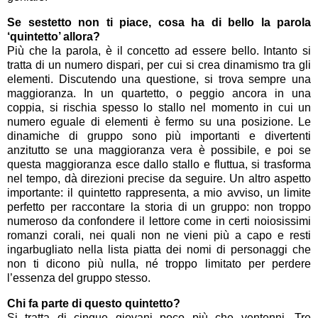
Se sestetto non ti piace, cosa ha di bello la parola
‘quintetto’ allora?
Più che la parola, è il concetto ad essere bello. Intanto si
tratta di un numero dispari, per cui si crea dinamismo tra gli
elementi. Discutendo una questione, si trova sempre una
maggioranza. In un quartetto, o peggio ancora in una
coppia, si rischia spesso lo stallo nel momento in cui un
numero eguale di elementi è fermo su una posizione. Le
dinamiche di gruppo sono più importanti e divertenti
anzitutto se una maggioranza vera è possibile, e poi se
questa maggioranza esce dallo stallo e fluttua, si trasforma
nel tempo, dà direzioni precise da seguire. Un altro aspetto
importante: il quintetto rappresenta, a mio avviso, un limite
perfetto per raccontare la storia di un gruppo: non troppo
numeroso da confondere il lettore come in certi noiosissimi
romanzi corali, nei quali non ne vieni più a capo e resti
ingarbugliato nella lista piatta dei nomi di personaggi che
non ti dicono più nulla, né troppo limitato per perdere
l’essenza del gruppo stesso.
Chi fa parte di questo quintetto?
Si tratta di cinque giovani poco più che ventenni. Tre