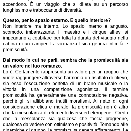
accendono. È un viaggio che si dilata su un percorso
lunghissimo e traboccante di diversità.
Questo, per lo spazio esterno. E quello interiore?
Non interiore ma interno. Lo spazio interno è angusto,
scomodo, imbarazzante. Il maestro e i cinque allievi si
impegnano a coabitare per tutta la durata del viaggio nella
cabina di un camper. La vicinanza fisica genera intimità e
promiscuità.
Dal modo in cui ne parli, sembra che la promiscuità sia
un valore nel tuo romanzo.
Lo è. Certamente rappresenta un valore per un gruppo che
vuole raggiungere attraverso l’armonia un risultato di rilievo,
sia esso l’esecuzione perfetta di un brano musicale o la
vittoria in una competizione agonistica. Il termine
promiscuità ha generalmente una connotazione negativa,
perché gli si affibbiano inutili moralismi. Al netto di ogni
considerazione etica e morale, la promiscuità non è altro
che la mescolanza di elementi diversi ed eterogenei. Credo
che la mescolanza sia qualcosa che faccia progredire,
qualcosa da vedere con ottimismo e positività. Tornando alle
dinamiche di gruppo, la promiscuità genera affiatamento. Le