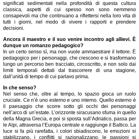
significati sedimentati nella profondità di questa cultura
classica, aspetti di cui spesso non sono nemmeno
consapevoli ma che continuano a riflettersi nella loro vita di
tutti i giorni, nel modo di vivere i rapporti e prendere
decisioni.
Ancora il maestro e il suo venire incontro agli allievi. È
dunque un romanzo pedagogico?
In un certo senso sì, ma non vuole ammaestrare il lettore. È
pedagogico per i personaggi, che crescono e si trasformano
lungo un percorso ben tracciato, circoscritto, e non solo dai
limiti temporali dettati dal trascorrere di una stagione,
dall’unità di tempo di cui parlavo prima.
In che senso?
Nel senso che, oltre al tempo, lo spazio gioca un ruolo
cruciale. Ce n’è uno esterno e uno interno. Quello esterno è
il paesaggio che scorre sotto gli occhi dei personaggi
nell’arco di un’estate. L’orizzonte siracusano sfuma in quello
della Magna Grecia, e poi si sposta sull’Adriatico, passa per
le Alpi, attraversa l’Europa centrale e raggiunge il Baltico. La
luce si fa più rarefatta, i colori sbiadiscono, le emozioni si
stabilizzano, i conflitti si razionalizzano, le passioni si