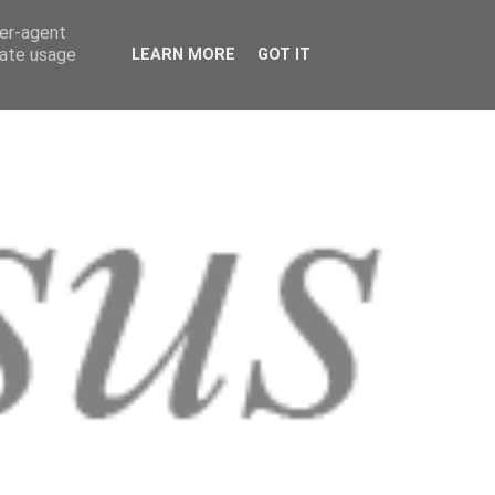
ser-agent
rate usage
LEARN MORE
GOT IT
MUSICA
SCIENZA
RUBRICHE