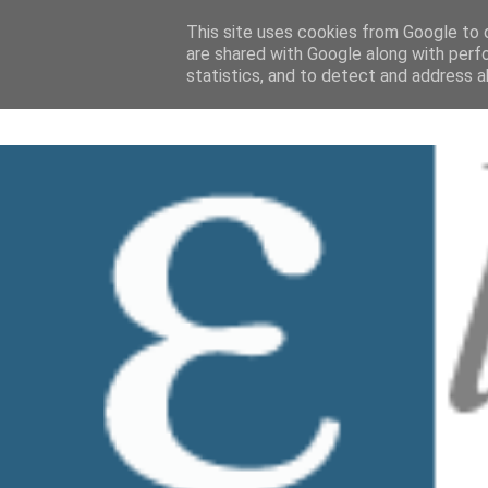
This site uses cookies from Google to d
are shared with Google along with perf
statistics, and to detect and address a
HOME
Chi siamo
Collabora con no
▼
BLOG