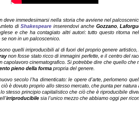
n deve immedesimarsi nella storia che avviene nel palcoscenico
Amleto
di
Shakespeare
inserendovi anche
Gozzano
,
Laforgu
ese e che ha contagiato altri autori: tutto questo ritorna nel
to se non in un palcoscenico.
no quelli irriproducibili al di fuori del proprio genere artistic
ray
non fosse stato ricco di immagini perfette, e il centro del ra
 un capolavoro cinematografico. Si potrebbe dire che quello che
ento pieno della forma
propria del genere.
nuovo secolo l’ha dimenticato: le opere d’arte, perlomeno qu
e ciò è dovuto proprio allo stesso mercato, che punta per natura 
 lo stesso principio capitalistico che ciò che è riproducibile di
ll’
irriproducibile
sia l’unico mezzo che abbiamo oggi per ricon