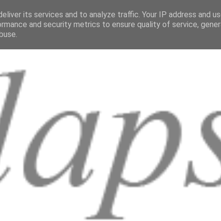
eliver its services and to analyze traffic. Your IP address and u
ormance and security metrics to ensure quality of service, gene
buse.
i
Recensioni
Mappa del sito
ARTE
LETTERATURA