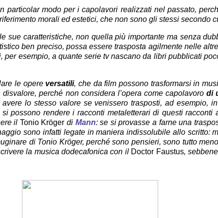
n particolar modo per i capolavori realizzati nel passato, per
i riferimento morali ed estetici, che non sono gli stessi secondo 
le sue caratteristiche, non quella più importante ma senza dubb
tistico ben preciso, possa essere trasposta agilmente nelle altr
i, per esempio, a quante serie tv nascano da libri pubblicati po
lare le opere
versatili
, che da film possono trasformarsi in musi
n disvalore, perché non considera l’opera come capolavoro
di 
 avere lo stesso valore se venissero trasposti, ad esempio, in
si possono rendere i racconti metaletterari di questi raccont
ere il
Tonio Kröger
di
Mann
: se si provasse a farne una traspo
sonaggio sono infatti legate in maniera indissolubile allo scritto
rimuginare di Tonio Kröger, perché sono pensieri, sono tutto men
escrivere la musica dodecafonica con il
Doctor Faustus
, sebbene