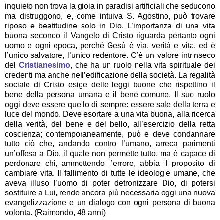
inquieto non trova la gioia in paradisi artificiali che seducono
ma distruggono, e, come intuiva S. Agostino, può trovare
riposo e beatitudine solo in Dio. L’importanza di una vita
buona secondo il Vangelo di Cristo riguarda pertanto ogni
uomo e ogni epoca, perché Gesù è via, verità e vita, ed è
l’unico salvatore, l’unico redentore. C’è un valore intrinseco
del
Cristianesimo
, che ha un ruolo nella vita spirituale dei
credenti ma anche nell’edificazione della società. La regalità
sociale di Cristo esige delle leggi buone che rispettino il
bene della persona umana e il bene comune. Il suo ruolo
oggi deve essere quello di sempre: essere sale della terra e
luce del mondo. Deve esortare a una vita buona, alla ricerca
della verità, del bene e del bello, all’esercizio della retta
coscienza; contemporaneamente, può e deve condannare
tutto ciò che, andando contro l’umano, arreca parimenti
un’offesa a Dio, il quale non permette tutto, ma è capace di
perdonare chi, ammettendo l’errore, abbia il proposito di
cambiare vita. Il fallimento di tutte le ideologie umane, che
aveva illuso l’uomo di poter detronizzare Dio, di potersi
sostituire a Lui, rende ancora più necessaria oggi una nuova
evangelizzazione e un dialogo con ogni persona di buona
volontà. (Raimondo, 48 anni)