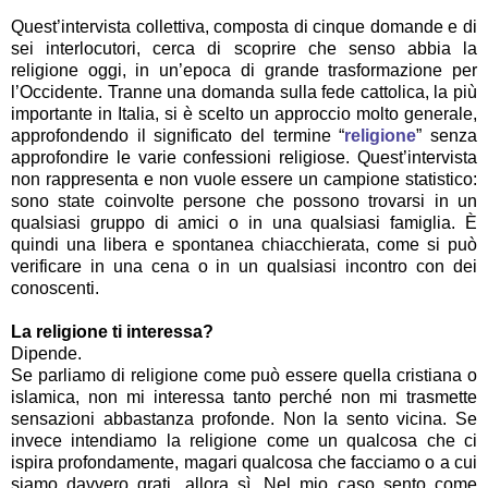
Quest’intervista collettiva, composta di cinque domande e di
sei interlocutori, cerca di scoprire che senso abbia la
religione oggi, in un’epoca di grande trasformazione per
l’Occidente. Tranne una domanda sulla fede cattolica, la più
importante in Italia, si è scelto un approccio molto generale,
approfondendo il significato del termine “
religione
” senza
approfondire le varie confessioni religiose. Quest’intervista
non rappresenta e non vuole essere un campione statistico:
sono state coinvolte persone che possono trovarsi in un
qualsiasi gruppo di amici o in una qualsiasi famiglia. È
quindi una libera e spontanea chiacchierata, come si può
verificare in una cena o in un qualsiasi incontro con dei
conoscenti.
La religione ti interessa?
Dipende.
Se parliamo di religione come può essere quella cristiana o
islamica, non mi interessa tanto perché non mi trasmette
sensazioni abbastanza profonde. Non la sento vicina. Se
invece intendiamo la religione come un qualcosa che ci
ispira profondamente, magari qualcosa che facciamo o a cui
siamo davvero grati, allora sì. Nel mio caso sento come