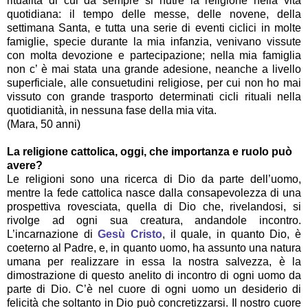
ritualità di cui da sempre si nutre la religione nella vita
quotidiana: il tempo delle messe, delle novene, della
settimana Santa, e tutta una serie di eventi ciclici in molte
famiglie, specie durante la mia infanzia, venivano vissute
con molta devozione e partecipazione; nella mia famiglia
non c’ è mai stata una grande adesione, neanche a livello
superficiale, alle consuetudini religiose, per cui non ho mai
vissuto con grande trasporto determinati cicli rituali nella
quotidianità, in nessuna fase della mia vita.
(Mara, 50 anni)
La religione cattolica, oggi, che importanza e ruolo può
avere?
Le religioni sono una ricerca di Dio da parte dell’uomo,
mentre la fede cattolica nasce dalla consapevolezza di una
prospettiva rovesciata, quella di Dio che, rivelandosi, si
rivolge ad ogni sua creatura, andandole incontro.
L’incarnazione di
Gesù Cristo
, il quale, in quanto Dio, è
coeterno al Padre, e, in quanto uomo, ha assunto una natura
umana per realizzare in essa la nostra salvezza, è la
dimostrazione di questo anelito di incontro di ogni uomo da
parte di Dio. C’è nel cuore di ogni uomo un desiderio di
felicità che soltanto in Dio può concretizzarsi. Il nostro cuore