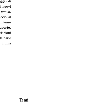
aggio di
di nuovi
 nuevo
.
occio al
'interno
aperto
,
riazioni
da parte
ù intima
Temi