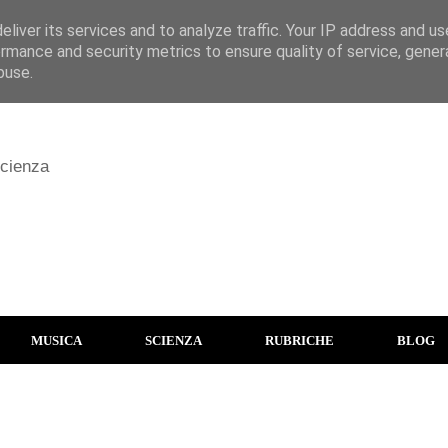
liver its services and to analyze traffic. Your IP address and u
rmance and security metrics to ensure quality of service, gene
buse.
scienza
MUSICA
SCIENZA
RUBRICHE
BLOG