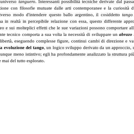
l'universo
tanguero
. Interessanti possibilità tecniche derivate dal pass
tione con filosofie mutuate dalle arti contemporanee e la curiosità 
diverso modo d'intendere questo ballo argentino, il cosiddetto
tango
a in realtà in percepibile relazione con essa, questo differente appr
o e sui molteplici effetti che le sue variazioni possono comportare all
onte tecnico comporta a sua volta la necessità di sviluppare un
abrazo
ibertà, eseguendo complesse figure, continui cambi di direzione e va
ia evoluzione del tango
, un logico sviluppo derivato da un approccio, 
dunque meno istintivo; egli ha profondamente analizzato la struttura pi
 mai del tutto esplorato.