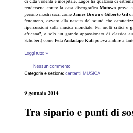
di città violenta e inospitale, Lagos ha qualcosa di estrema
rendersene conto: la casa discografica
Motown
prova a t
persino mostri sacri come
James Brown
e
Gilberto Gil
or
fenomeno, ovvero alla nascita del sound che caratteriz
ripercussioni sulla musica mondiale. Per molti critici e g
africana", e solo un grande appassionato di classica 
Schubert) come
Fela Anikulapo Kuti
poteva ambire a tant
Leggi tutto »
Nessun commento:
Categoria e sezione:
cantanti
,
MUSICA
9 gennaio 2014
Tra sipario e punti di 