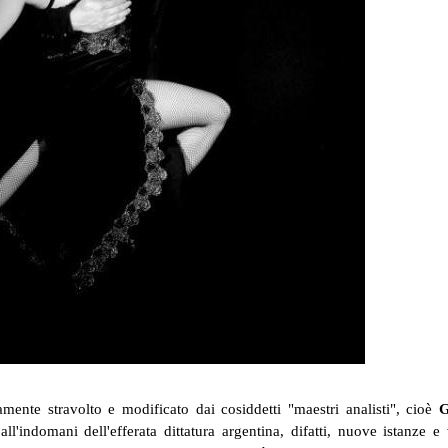
mente stravolto e modificato dai cosiddetti "maestri analisti", cioè
G
 all'indomani dell'efferata dittatura argentina, difatti, nuove istanze e