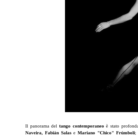
Il panorama del
tango contemporaneo
è stato profonda
Naveira, Fabián Salas
e
Mariano "Chico" Frúmboli
;