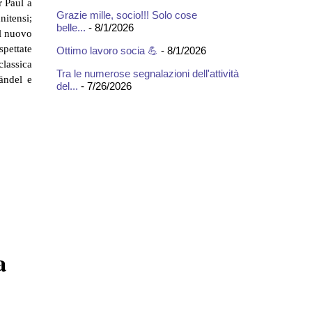
r Paul a
Grazie mille, socio!!! Solo cose
nitensi;
belle...
- 8/1/2026
al nuovo
pettate
Ottimo lavoro socia 💪
- 8/1/2026
classica
Tra le numerose segnalazioni dell'attività
ändel e
del...
- 7/26/2026
a