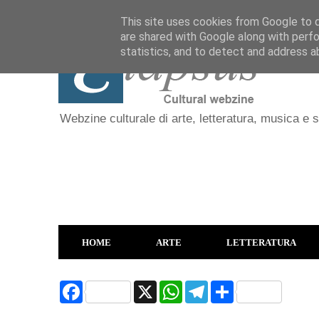
This site uses cookies from Google to de
are shared with Google along with perfo
statistics, and to detect and address a
Webzine culturale di arte, letteratura, musica e 
HOME
ARTE
LETTERATURA
F
X
W
T
S
a
h
e
h
c
a
l
a