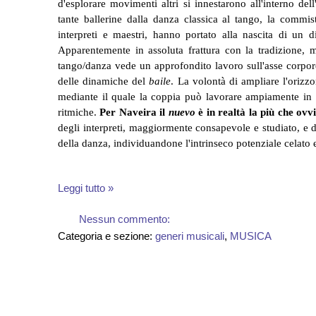
d'esplorare movimenti altri si innestarono all'interno del
tante ballerine dalla danza classica al tango, la commis
interpreti e maestri, hanno portato alla nascita di un 
Apparentemente in assoluta frattura con la tradizione, m
tango/danza vede un approfondito lavoro sull'asse corpore
delle dinamiche del
baile
. La volontà di ampliare l'orizz
mediante il quale la coppia può lavorare ampiamente in l
ritmiche.
Per Naveira il
nuevo
è in realtà la più che ovv
degli interpreti, maggiormente consapevole e studiato, e 
della danza, individuandone l'intrinseco potenziale celato e
Leggi tutto »
Nessun commento:
Categoria e sezione:
generi musicali
,
MUSICA