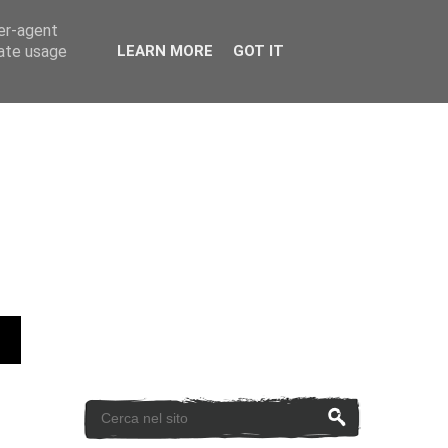
ser-agent
rate usage
LEARN MORE
GOT IT