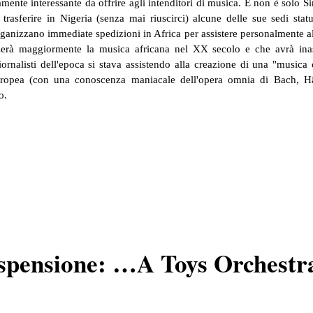
mente interessante da offrire agli intenditori di musica. E non è solo Si
rasferire in Nigeria (senza mai riuscirci) alcune delle sue sedi statu
ganizzano immediate spedizioni in Africa per assistere personalmente 
zerà maggiormente la musica africana nel XX secolo e che avrà inas
iornalisti dell'epoca si stava assistendo alla creazione di una "musica 
europea (con una conoscenza maniacale dell'opera omnia di Bach, H
o.
sospensione: …A Toys Orchestr