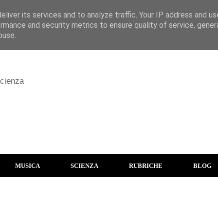
liver its services and to analyze traffic. Your IP address and u
rmance and security metrics to ensure quality of service, gene
buse.
scienza
MUSICA
SCIENZA
RUBRICHE
BLOG