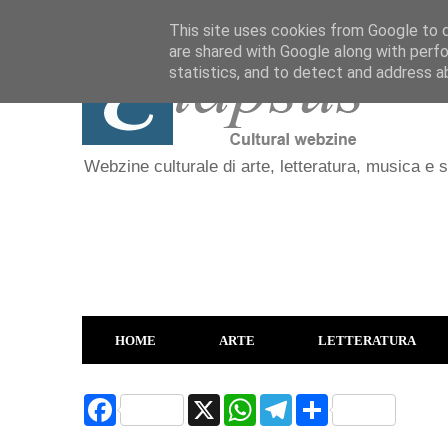
This site uses cookies from Google to de
are shared with Google along with perfo
statistics, and to detect and address a
Webzine culturale di arte, letteratura, musica e 
HOME
ARTE
LETTERATURA
F
X
W
T
S
a
h
e
h
c
a
l
a