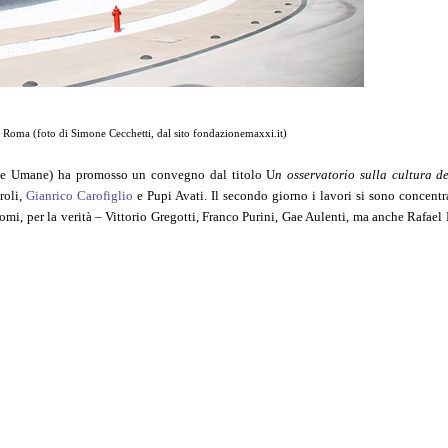
oma (foto di Simone Cecchetti, dal sito fondazionemaxxi.it)
enze Umane) ha promosso un convegno dal titolo U
n osservatorio sulla cultura d
roli,
Gianrico Carofiglio
e Pupi Avati. Il secondo giorno i lavori si sono concentr
 nomi, per la verità – Vittorio Gregotti, Franco Purini, Gae Aulenti, ma anche Rafae