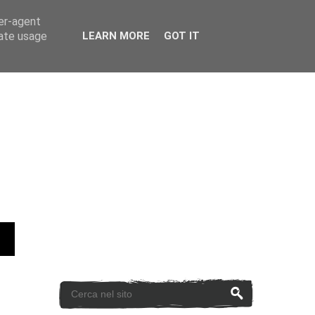
ser-agent
rate usage
LEARN MORE
GOT IT