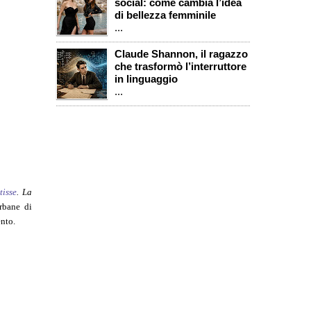
social: come cambia l’idea
di bellezza femminile
...
Claude Shannon, il ragazzo
che trasformò l’interruttore
in linguaggio
...
tisse
. La
urbane di
ento.