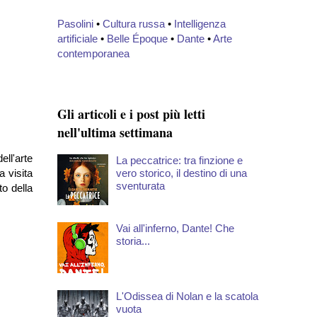
Pasolini
•
Cultura russa
•
Intelligenza
artificiale
•
Belle Époque
•
Dante
•
Arte
contemporanea
Gli articoli e i post più letti
nell'ultima settimana
ll'arte
La peccatrice: tra finzione e
vero storico, il destino di una
 visita
sventurata
to della
Vai all'inferno, Dante! Che
storia...
L'Odissea di Nolan e la scatola
vuota