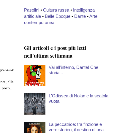
Pasolini
•
Cultura russa
•
Intelligenza
artificiale
•
Belle Époque
•
Dante
•
Arte
contemporanea
Gli articoli e i post più letti
nell'ultima settimana
Vai all'inferno, Dante! Che
mportante
storia...
ore, alla
con poco…
L'Odissea di Nolan e la scatola
vuota
La peccatrice: tra finzione e
vero storico, il destino di una