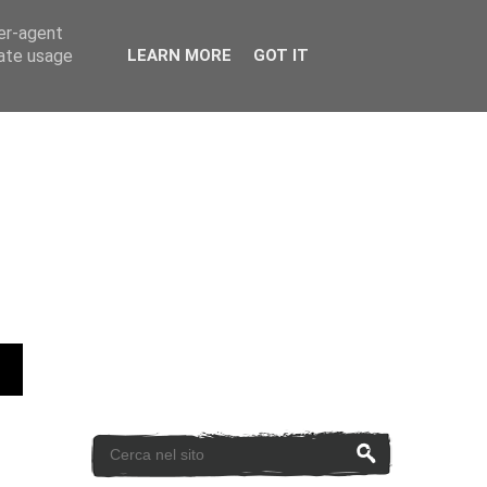
ser-agent
rate usage
LEARN MORE
GOT IT