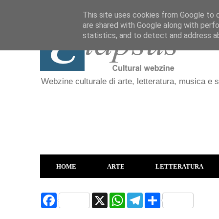
This site uses cookies from Google to de
are shared with Google along with perfo
statistics, and to detect and address a
Webzine culturale di arte, letteratura, musica e 
HOME
ARTE
LETTERATURA
F
X
W
T
S
a
h
e
h
c
a
l
a