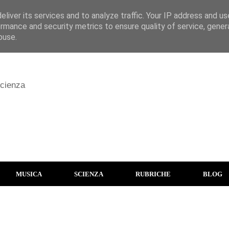
liver its services and to analyze traffic. Your IP address and u
rmance and security metrics to ensure quality of service, gene
buse.
scienza
MUSICA
SCIENZA
RUBRICHE
BLOG