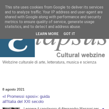
This site uses cookies from Google to deliver its services
and to analyze traffic. Your IP address and user-agent are
≡
shared with Google along with performance and security
Elapsus
metrics to ensure quality of service, generate usage
statistics, and to detect and address abuse.
LEARN MORE
GOT IT
Webzine culturale di arte, letteratura, musica e scienza
8 agosto 2021
«I Promessi sposi»: guida
all'Italia del XXI secolo
Leggere il capolavoro di Alessandro Manzoni per