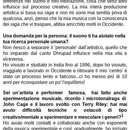
differenze nel suono e nell'intonazione, cosa che senz’altro
influisce sul processo creativo. La mia intera produzione
artistica si basa sui
raga
e non mi sono mai sentita priva di
qualcosa, anzi, penso che la mia musica con la conoscenza
dei
raga
che vi traspare, abbia arricchito molti in Occidente.
Una domanda per la persona: il suono ti ha aiutato nella
tua ricerca personale umana?
Non riesco a separare il 'personale' dall'artistico, quello che
ho imparato dal canto Dhrupad influisce nella mia vita e
viceversa.
Ho vissuto
e studiato in India fino al 1996, dopo ho vissuto,
viaggiato e lavorato in Occidente e ritrovare il mio 'cen
tro' è
stato un processo lento e faticoso...ci ho messo piú di 10
anni per riconquistare un po’ l'equilibrio!
Sei un’artista e performer famosa, hai fatto anche
sperimentazione musicale, ricordo i microtonalraga di
John Cage e il lavoro svolto con Terry Riley: hai mai
avuto difficoltà tecniche
o ostacoli di tipo
1
creativo/mentale a sperimentare e mescolare i generi?
Ho avuto molti contatti e collaborato anche con esponenti
della musica sperimentale e cosí, gradualmente, ho iniziato