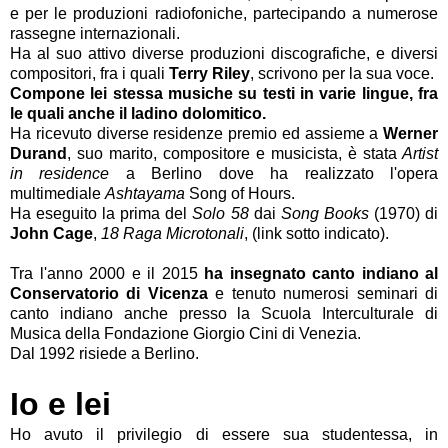
e per le produzioni radiofoniche, partecipando a numerose
rassegne internazionali.
Ha al suo attivo diverse produzioni discografiche, e diversi
compositori, fra i quali
Terry Riley
, scrivono per la sua voce.
Compone lei stessa musiche su testi
in varie lingue, fra
le quali anche il
ladino dolomitico
.
Ha ricevuto diverse residenze premio ed assieme a
Werner
Durand
, suo marito, compositore e musicista, è stata
Artist
in residence
a Berlino dove ha realizzato l'opera
multimediale
Ashtayama
Song of Hours.
Ha eseguito la prima del
Solo 58
dai
Song Books
(1970) di
John Cage
,
18 Raga Microtonali
, (link sotto indicato).
Tra l'anno 2000 e il 2015
ha insegnato canto indiano al
Conservatorio di Vicenza
e tenuto numerosi seminari di
canto indiano anche presso la Scuola Interculturale di
Musica della Fondazione Giorgio Cini di Venezia.
Dal 1992 risiede a Berlino.
Io e lei
Ho avuto il privilegio di essere sua studentessa, in