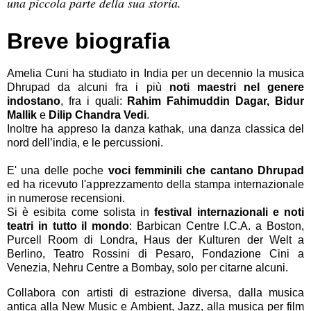
una piccola parte della sua storia.
Breve biografia
Amelia Cuni ha studiato in India per un decennio la musica
Dhrupad da alcuni fra i più
noti maestri nel genere
indostano
, fra i quali:
Rahim Fahimuddin Dagar, Bidur
Mallik
e
Dilip Chandra Vedi
.
Inoltre ha appreso la danza kathak, una danza classica del
nord dell’india, e le percussioni.
E' una delle poche
voci femminili che cantano Dhrupad
ed ha ricevuto l'apprezzamento della stampa internazionale
in numerose recensioni.
Si è esibita come solista in
festival internazionali e noti
teatri in tutto il mondo
: Barbican Centre I.C.A. a Boston,
Purcell Room di Londra, Haus der Kulturen der Welt a
Berlino, Teatro Rossini di Pesaro, Fondazione Cini a
Venezia, Nehru Centre a Bombay, solo per citarne alcuni.
Collabora con artisti di estrazione diversa, dalla musica
antica alla New Music e Ambient, Jazz, alla musica per film