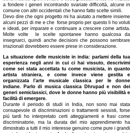
a fondere i generi incontrando svariate difficoltà, alcune in
comune con altri occidentali che hanno fatto scelte simili.
Devo dire che ogni pro
getto mi ha aiutato a mettere insieme
alcuni pezzi di me e che forse proprio per questo li ho voluti
e ideati, per imparare e continuare a crescere come artista.
Molte volte le scelte spontanee hanno qualcosa da
insegnarci, quindi anche decisioni che possono sembrare
irrazionali dovrebbero essere prese in considerazione.
La situazione delle musiciste in india: parlami della tua
esperienza negli anni in cui ci hai vissuto, descrivimi
come sei stata accettata tu come musicista, in quanto
artista straniera, e come invece viene
gestita e
organizzata l’arte musicale classica per le donne
indiane. Parlo di musica classica Dhrupad e non dei
generi semiclassici, dove le donne hanno più visibilità e
facilità di emergere.
Durante il periodo di studi in India, non sono mai stata
consapevole di discriminazioni o trattamenti sessisti, forse
piú tardi ho interpretato certi atteggiamenti e frasi come
discriminatorie, ma la durata del mio apprendimento ha
dimostrato a tutti il mio interesse genuino come pure i grandi