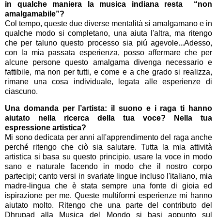
in qualche maniera la musica indiana resta
“non
amalgamabile”?
C
ol tempo, queste due diverse mentalità si amalgamano e in
qualche modo si completano, una aiuta l'altra, ma ritengo
che per taluno questo processo sia piú agevole...Adesso,
con la mia passata esperienza, posso affermare che per
alcune persone questo amalgama divenga necessario e
fattibile, ma non per tutti, e come e a che grado si realizza,
rimane una cosa individuale, legata alle esperienze di
ciascuno.
Una domanda per l’artista: il suono e i raga ti hanno
aiutato nella ricerca della tua voce? Nella tua
espressione artistica?
Mi s
ono dedicata per anni all'apprendimento del raga anche
perché ritengo che ciò sia salutare. Tutta la mia attività
artistica si basa su questo principio, usare la voce in modo
sano e naturale facendo in modo che il nostro corpo
partecipi; canto versi in svariate lingue incluso l'italiano, mia
madre-lingua che è stata sempre una fonte di gioia ed
ispirazione per me. Queste multiformi esperienze mi hanno
aiutato molto. Ritengo che una parte del contributo del
Dhrupad alla Musica del Mondo si basi appunto sul