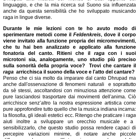
linguaggio, e che la mia ricerca sul Suono sia influenzata
anche da questa sensibilità che ho sviluppato musicando
raga in lingue diverse.
Durante le mie lezioni con te ho avuto modo di
sperimentare metodi come il
Feldenkreis
, dove il corpo
viene invitato alla funzione propria dei micromovimenti,
che tu hai ben analizzato e applicato alla funzione
fonatoria del canto. Ritieni che il
raga
con i suoi
microtoni sia, analogamente, uno studio più preciso
sulla sonorità della propria voce? Trovi che cantare il
raga
arricchisca il suono della voce e l’atto del cantare?
Penso ch
e ci sia molto da imparare dal canto Dhrupad ma
anche dall'osservazione di fenomeni naturali e soprattutto
da sè stessi, ascoltandosi con minuziosa attenzione come
pure lasciandosi trasportare dai movimenti dell'anima. Ciò
arricchisce senz’altro la nostra espressione artistica come
pure approfondire tutto quello che la musica indiana incarna:
la filosofia, gli ideali estetici ecc. Ritengo che praticare i
raga
aiuti inoltre a sviluppare un orecchio musicale e a
sensibilizzarlo, che questo studio possa rendere capaci di
percepire variazioni minime, di notare anche piccole