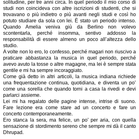
solitudine, per tre anni circa. In quel periodo il mio corso di
studi non coincideva con altre iscrizioni di studenti, che si
trovavano o più indietro o più avanti negli studi e così ho
potuto studiare da sola con lei. È stato un periodo intenso.
Quando Amelia veniva giù da Berlino non volevo
scontentarla, perché insomma, sentivo addosso la
responsabilità di essere almeno un poco all’altezza dello
studio.
A volte non lo ero, lo confesso, perché magari non riuscivo a
praticare abbastanza la musica in quel periodo, perché
avevo avuto la tosse o altre magagne, ma lei è sempre stata
gentile e mi ha sempre incoraggiato.
Come già detto in altri articoli, la musica indiana richiede
una frequentazione continua, quotidiana, e diventa un po’
come una sorella che quando torni a casa la rivedi e devi
parlarci assieme.
Lei mi ha regalato delle pagine intense, intrise di suono.
Fare lezione era come stare ad un concerto e fare un
concerto contemporaneamente.
Ero stanca la sera, ma felice, un po’ per aria, con quella
sensazione di stordimento sereno che sempre mi dà il canto
Dhrupad.