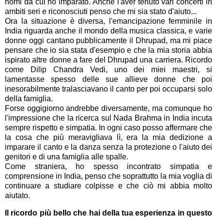
nomi da cui ho imparato. Anche l'aver tenuto vari concerti in
ambiti seri e riconosciuti penso che mi sia stato d'aiuto...
Ora la situazione è diversa, l'emancipazione femminile in
India riguarda anche il mondo della musica classica, e varie
donne oggi cantano pubblicamente il Dhrupad, ma mi piace
pensare che io sia stata d'esempio e che la mia storia abbia
ispirato altre donne a fare del Dhrupad una carriera. Ricordo
come Dilip Chandra Vedi, uno dei miei maestri, si
lamentasse spesso delle sue allieve donne che poi
inesorabilmente tralasciavano il canto per poi occuparsi solo
della famiglia.
Forse oggigiorno andrebbe diversamente, ma comunque ho
l'impressione che la ricerca sul Nada Brahma in India incuta
sempre rispetto e simpatia. In ogni caso posso affermare che
la cosa che più meravigliava lì, era la mia dedizione a
imparare il canto e la danza senza la protezione o l'aiuto dei
genitori e di una famiglia alle spalle.
Come straniera, ho spesso incontrato simpatia e
comprensione in India, penso che soprattutto la mia voglia di
continuare a studiare colpisse e che ciò mi abbia molto
aiutato.
Il ricordo più bello che hai della tua esperienza in questo