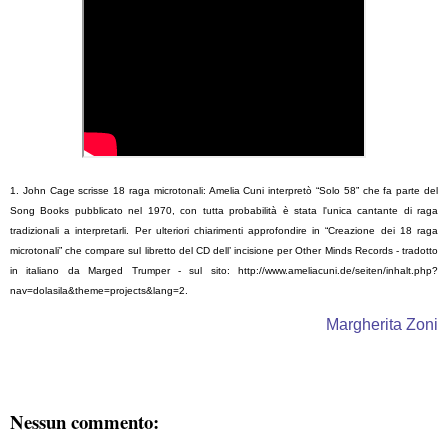
1. John Cage scrisse 18 raga microtonali: Amelia Cuni interpretò “Solo 58” che fa parte del
Song Books pubblicato nel 1970, con tutta probabilità è stata l'unica cantante di raga
tradizionali a interpretarli. Per ulteriori chiarimenti approfondire in “Creazione dei 18 raga
microtonali” che compare sul libretto del CD dell’ incisione per Other Minds Records - tradotto
in italiano da Marged Trumper - sul sito: http://www.ameliacuni.de/seiten/inhalt.php?
nav=dolasila&theme=projects&lang=2.
Margherita Zoni
Nessun commento: