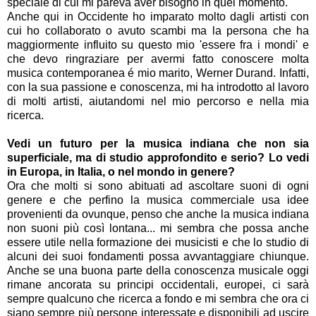
speciale di cui mi pareva aver bisogno in quel momento.
Anche qui in Occidente ho imparato molto dagli artisti con
cui ho collaborato o avuto scambi ma la persona che ha
maggiormente influito su questo mio 'essere fra i mondi' e
che devo ringraziare per avermi fatto conoscere molta
musica contemporanea é mio marito, Werner Durand. Infatti,
con la sua passione e conoscenza, mi ha introdotto al lavoro
di molti artisti, aiutandomi nel mio percorso e nella mia
ricerca.
Vedi un futuro per la musica indiana che non sia
superficiale, ma di studio approfondito e serio? Lo vedi
in Europa, in Italia, o nel mondo in genere?
Ora che molti si sono abituati ad ascoltare suoni di ogni
genere e che perfino la musica commerciale usa idee
provenienti da ovunque, penso che anche la musica indiana
non suoni più così lontana... mi sembra che possa anche
essere utile nella formazione dei musicisti e che lo studio di
alcuni dei suoi fondamenti possa avvantaggiare chiunque.
Anche se una buona parte della conoscenza musicale oggi
rimane ancorata su principi occidentali, europei, ci sarà
sempre qualcuno che ricerca a fondo e mi sembra che ora ci
siano sempre più persone interessate e disponibili ad uscire