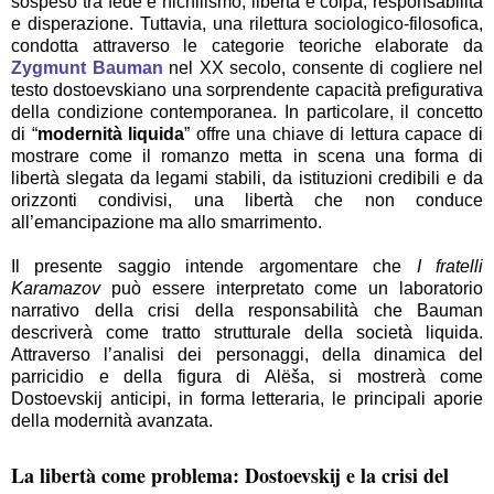
sospeso tra fede e nichilismo, libertà e colpa, responsabilità
e disperazione. Tuttavia, una rilettura sociologico-filosofica,
condotta attraverso le categorie teoriche elaborate da
Zygmunt Bauman
nel XX secolo, consente di cogliere nel
testo dostoevskiano una sorprendente capacità prefigurativa
della condizione contemporanea. In particolare, il concetto
di “
modernità liquida
” offre una chiave di lettura capace di
mostrare come il romanzo metta in scena una forma di
libertà slegata da legami stabili, da istituzioni credibili e da
orizzonti condivisi, una libertà che non conduce
all’emancipazione ma allo smarrimento.
Il presente saggio intende argomentare che
I fratelli
Karamazov
può essere interpretato come un laboratorio
narrativo della crisi della responsabilità che Bauman
descriverà come tratto strutturale della società liquida.
Attraverso l’analisi dei personaggi, della dinamica del
parricidio e della figura di Alëša, si mostrerà come
Dostoevskij anticipi, in forma letteraria, le principali aporie
della modernità avanzata.
La libertà come problema: Dostoevskij e la crisi del