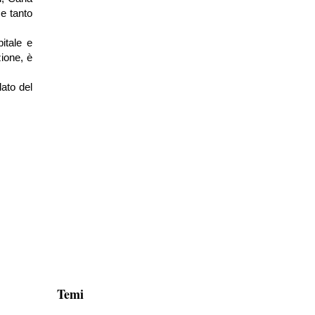
 e tanto
itale e
zione, è
lato del
Temi