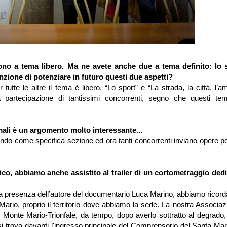
 sono a tema libero. Ma ne avete anche due a tema definito: lo 
tenzione di potenziare in futuro questi due aspetti?
te le altre il tema è libero. “Lo sport” e “La strada, la città, l’a
la partecipazione di tantissimi concorrenti, segno che questi te
mali è un argomento molto interessante...
ndo come specifica sezione ed ora tanti concorrenti inviano opere po
co, abbiamo anche assistito al trailer di un cortometraggio dedi
la presenza dell’autore del documentario Luca Marino, abbiamo ricord
e Mario, proprio il territorio dove abbiamo la sede. La nostra Associaz
e Monte Mario-Trionfale, da tempo, dopo averlo sottratto al degrado,
 trova davanti l'ingresso principale del Comprensorio del Santa Mari