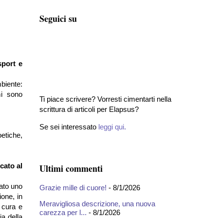
Seguici su
sport e
mbiente:
mi sono
Ti piace scrivere? Vorresti cimentarti nella
scrittura di articoli per Elapsus?
Se sei interessato
leggi qui
.
etiche,
cato al
Ultimi commenti
ato uno
Grazie mille di cuore!
- 8/1/2026
ione, in
Meravigliosa descrizione, una nuova
 cura e
carezza per l...
- 8/1/2026
a della