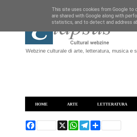
This site uses cookies from Google to de
are shared with Google along with perfo
statistics, and to detect and address a
Webzine culturale di arte, letteratura, musica e 
HOME
ARTE
LETTERATURA
F
X
W
T
S
a
h
e
h
c
a
l
a