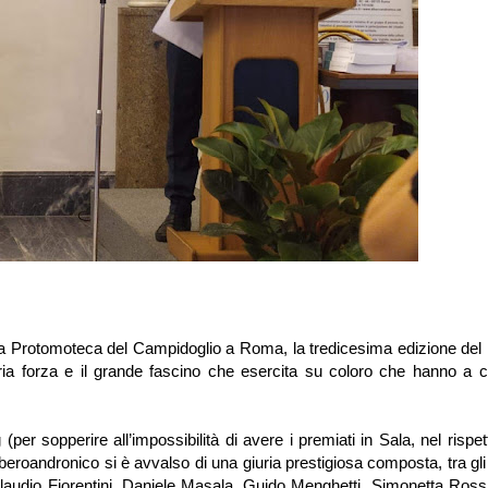
la Protomoteca del Campidoglio a Roma, la tredicesima edizione del
ria forza e il grande fascino che esercita su coloro che hanno a c
per sopperire all’impossibilità di avere i premiati in Sala, nel rispet
roandronico si è avvalso di una giuria prestigiosa composta, tra gli 
audio Fiorentini, Daniele Masala, Guido Menghetti, Simonetta Rossi