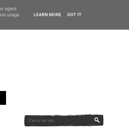
ser-agent
rate usage
LEARN MORE
GOT IT