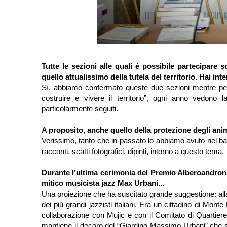
Tutte le sezioni alle quali è possibile partecipare
quello attualissimo della tutela del territorio. Hai in
Sì, abbiamo confermato queste due sezioni mentre per tut
costruire e vivere il territorio”, ogni anno vedono 
particolarmente seguiti.
A proposito, anche quello della protezione degli ani
Verissimo, tanto che in passato lo abbiamo avuto nel ba
racconti, scatti fotografici, dipinti, intorno a questo tema.
Durante l’ultima cerimonia del Premio Alberoandroni
mitico musicista jazz Max Urbani...
Una proiezione che ha suscitato grande suggestione: al
dei più grandi jazzisti italiani. Era un cittadino di Mont
collaborazione con Mujic e con il Comitato di Quartier
mantiene il decoro del “Giardino Massimo Urbani” che si