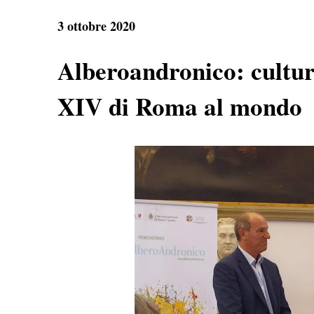
e
t
e
r
b
s
g
e
3 ottobre 2020
o
A
r
o
p
a
k
p
m
Alberoandronico: cultur
XIV di Roma al mondo