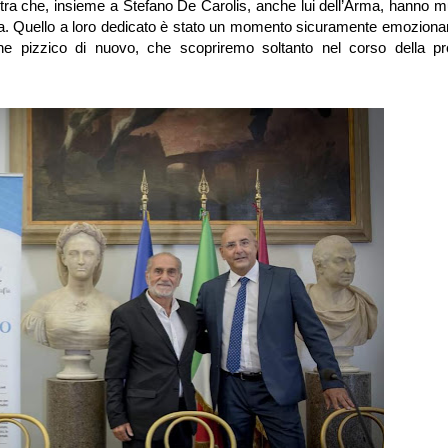
estra che, insieme a Stefano De Carolis, anche lui dell’Arma, hanno 
ziata. Quello a loro dedicato è stato un momento sicuramente emozion
che pizzico di nuovo, che scopriremo soltanto nel corso della p