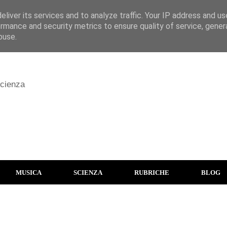
liver its services and to analyze traffic. Your IP address and u
rmance and security metrics to ensure quality of service, gene
buse.
scienza
MUSICA
SCIENZA
RUBRICHE
BLOG