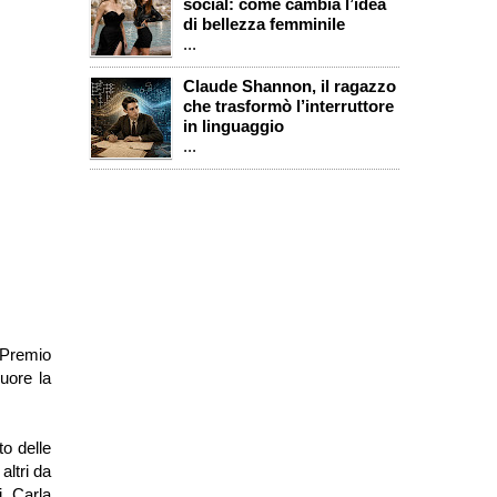
social: come cambia l’idea
di bellezza femminile
...
Claude Shannon, il ragazzo
che trasformò l’interruttore
in linguaggio
...
 Premio
uore la
to delle
altri da
, Carla