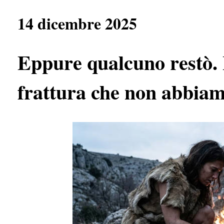
e
t
e
r
b
s
g
e
14 dicembre 2025
o
A
r
o
p
a
k
p
m
Eppure qualcuno restò. L
frattura che non abbia