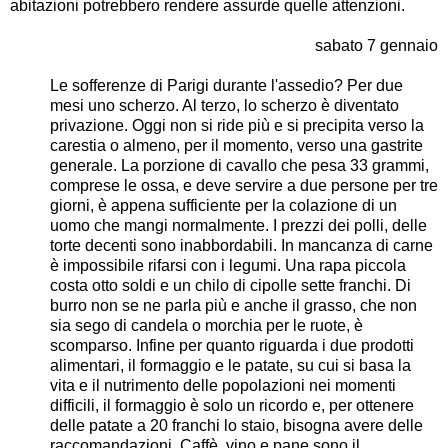
abitazioni potrebbero rendere assurde quelle attenzioni.
sabato 7 gennaio
Le sofferenze di Parigi durante l'assedio? Per due
mesi uno scherzo. Al terzo, lo scherzo è diventato
privazione. Oggi non si ride più e si precipita verso la
carestia o almeno, per il momento, verso una gastrite
generale. La porzione di cavallo che pesa 33 grammi,
comprese le ossa, e deve servire a due persone per tre
giorni, è appena sufficiente per la colazione di un
uomo che mangi normalmente. I prezzi dei polli, delle
torte decenti sono inabbordabili. In mancanza di carne
è impossibile rifarsi con i legumi. Una rapa piccola
costa otto soldi e un chilo di cipolle sette franchi. Di
burro non se ne parla più e anche il grasso, che non
sia sego di candela o morchia per le ruote, è
scomparso. Infine per quanto riguarda i due prodotti
alimentari, il formaggio e le patate, su cui si basa la
vita e il nutrimento delle popolazioni nei momenti
difficili, il formaggio è solo un ricordo e, per ottenere
delle patate a 20 franchi lo staio, bisogna avere delle
raccomandazioni. Caffè, vino e pane sono il