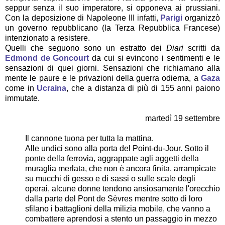
seppur senza il suo imperatore, si opponeva ai prussiani.
Con la deposizione di Napoleone III infatti,
Parigi
organizzò
un governo repubblicano (la Terza Repubblica Francese)
intenzionato a resistere.
Quelli che seguono sono un estratto dei
Diari
scritti da
Edmond de Goncourt
da cui si evincono i sentimenti e le
sensazioni di quei giorni. Sensazioni che richiamano alla
mente le paure e le privazioni della guerra odierna, a
Gaza
come in
Ucraina
, che a distanza di più di 155 anni paiono
immutate.
martedì 19 settembre
Il cannone tuona per tutta la mattina.
Alle undici sono alla porta del Point-du-Jour. Sotto il
ponte della ferrovia, aggrappate agli aggetti della
muraglia merlata, che non è ancora finita, arrampicate
su mucchi di gesso e di sassi o sulle scale degli
operai, alcune donne tendono ansiosamente l'orecchio
dalla parte del Pont de Sèvres mentre sotto di loro
sfilano i battaglioni della milizia mobile, che vanno a
combattere aprendosi a stento un passaggio in mezzo