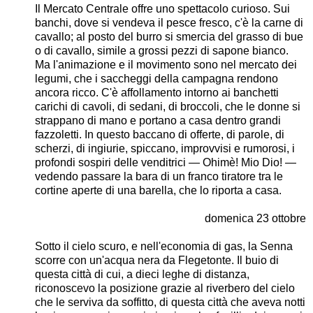
Il Mercato Centrale offre uno spettacolo curioso. Sui
banchi, dove si vendeva il pesce fresco, c'è la carne di
cavallo; al posto del burro si smercia del grasso di bue
o di cavallo, simile a grossi pezzi di sapone bianco.
Ma l'animazione e il movimento sono nel mercato dei
legumi, che i saccheggi della campagna rendono
ancora ricco. C'è affollamento intorno ai banchetti
carichi di cavoli, di sedani, di broccoli, che le donne si
strappano di mano e portano a casa dentro grandi
fazzoletti. In questo baccano di offerte, di parole, di
scherzi, di ingiurie, spiccano, improvvisi e rumorosi, i
profondi sospiri delle venditrici — Ohimè! Mio Dio! —
vedendo passare la bara di un franco tiratore tra le
cortine aperte di una barella, che lo riporta a casa.
domenica 23 ottobre
Sotto il cielo scuro, e nell'economia di gas, la Senna
scorre con un'acqua nera da Flegetonte. Il buio di
questa città di cui, a dieci leghe di distanza,
riconoscevo la posizione grazie al riverbero del cielo
che le serviva da soffitto, di questa città che aveva notti