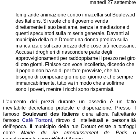
martedi 27 settembre
Ieri grande animazione contro i macellai sul Boulevard
des Italiens. Si vuole che il governo venda
direttamente il suo bestiame, senza la mediazione di
questi speculatori sulla miseria generale. Davanti al
municipio della rue Drouot una donna predica sulla
mancanza e sul caro prezzo delle cose più necessarie.
Accusa i droghieri di nascondere parte degli
approvvigionamenti per raddoppiarne il prezzo nel giro
di otto giorni. Finisce con voce incollerita, dicendo che
il popolo non ha soldi per fare provviste, che ha
bisogno di comperare giorno per giorno e che sempre
immancabilmente, tutto va in modo che a soffrirne
sono i poveri, mentre i ricchi sono risparmiati.
L’aumento dei prezzi durante un assedio è un fatto
inevitabile decretando proteste e disperazione. Presso il
famoso
Boulevard des Italiens
c’era allora l’altrettanto
famoso
Café Tortoni
, ritrovo di intellettuali e personalità
dell’epoca. Il municipio della rue Drouot esiste a tutt’oggi
come
Mairie du 9e arrondissement de Paris
o
semplicemente come
Hôtel d’Augny
.