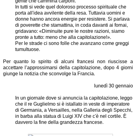
gente che cammina carponi.
In tutti si vede quel doloroso processo spirituale che
porta all'idea avvilente della resa. Tuttavia uomini e
donne hanno ancora energie per resistere. Si parlava
di poverette che stamattina, in coda davanti ai fornai,
gridavano: «Diminuite pure le nostre razioni, siamo
pronte a tutto: meno che alla capitolazione!».
Per le strade ci sono folle che avanzano come greggi
tumultuose.
Per quanto lo spirito di alcuni francesi non riuscisse a
accettare l’approssimarsi della capitolazione, dopo 4 giorni
giunge la notizia che sconvolge la Francia.
lunedì 30 gennaio
In un giornale dove si annuncia la capitolazione, leggo
che il re Guglielmo si è istallato in veste di imperatore
di Germania, a Versailles, nella Galleria degli Specchi,
in barba alla statua di Luigi XIV che c'è nel cortile. È
davvero la fine della grandezza francese.