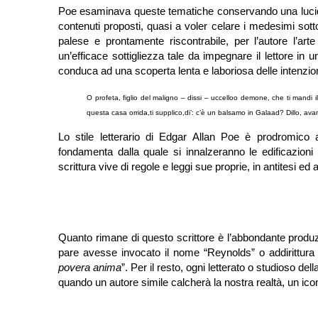
Poe esaminava queste tematiche conservando una lucidità
contenuti proposti, quasi a voler celare i medesimi sotto
palese e prontamente riscontrabile, per l’autore l’a
un’efficace sottigliezza tale da impegnare il lettore 
conduca ad una scoperta lenta e laboriosa delle intenzioni
O profeta, figlio del maligno – dissi – uccello
o demone, che ti mandi il 
questa casa orrida,
ti supplico,
di’: c’è un balsamo in Galaad? Dillo, avan
Lo stile letterario di Edgar Allan Poe è prodromico 
fondamenta dalla quale si innalzeranno le edificazioni d
scrittura vive di regole e leggi sue proprie, in antitesi ed
Quanto rimane di questo scrittore è l’abbondante produz
pare avesse invocato il nome “Reynolds” o addirittura 
povera anima
”. Per il resto, ogni letterato o studioso de
quando un autore simile calcherà la nostra realtà, un ico