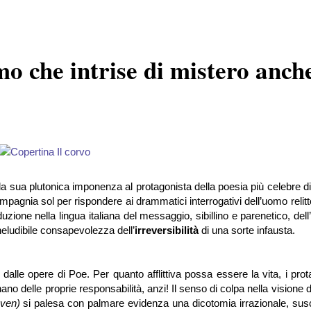
o che intrise di mistero anche
lla sua plutonica imponenza al protagonista della poesia più celebre d
gnia sol per rispondere ai drammatici interrogativi dell’uomo relitt
duzione nella lingua italiana del messaggio, sibillino e parenetico, dell
eludibile consapevolezza dell’
irreversibilità
di una sorte infausta.
le opere di Poe. Per quanto afflittiva possa essere la vita, i prota
nano delle proprie responsabilità, anzi! Il senso di colpa nella visione 
aven)
si palesa con palmare evidenza una dicotomia irrazionale, susce