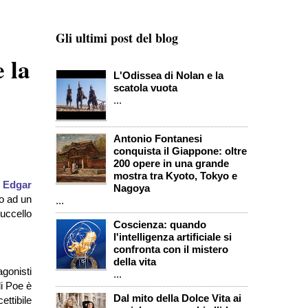
Gli ultimi post del blog
 la
L'Odissea di Nolan e la
scatola vuota
...
Antonio Fontanesi
conquista il Giappone: oltre
200 opere in una grande
mostra tra Kyoto, Tokyo e
i
Edgar
Nagoya
o ad un
...
’uccello
Coscienza: quando
l'intelligenza artificiale si
confronta con il mistero
della vita
gonisti
...
di Poe è
Dal mito della Dolce Vita ai
ttibile