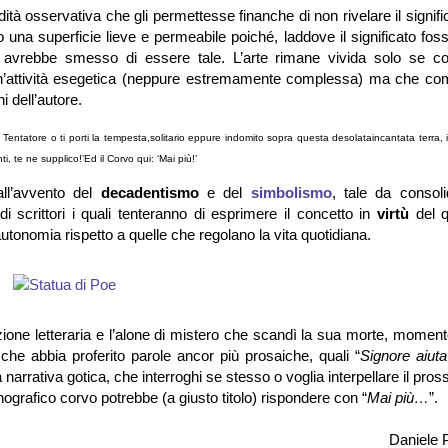
 osservativa che gli permettesse finanche di non rivelare il signifi
 una superficie lieve e permeabile poiché, laddove il significato fos
rte avrebbe smesso di essere tale. L’arte rimane vivida solo se c
in un’attività esegetica (neppure estremamente complessa) ma che c
 dell’autore.
Tentatore o ti porti la tempesta,
solitario eppure indomito sopra questa desolata
incantata terra, 
ti, te ne supplico!’
Ed il Corvo qui: ‘Mai più!’
all’avvento del
decadentismo
e del
simbolismo
, tale da consoli
i scrittori i quali tenteranno di esprimere il concetto in
virtù
del q
 autonomia rispetto a quelle che regolano la vita quotidiana.
ione letteraria e l’alone di mistero che scandì la sua morte, moment
che abbia proferito parole ancor più prosaiche, quali “
Signore aiuta
lla narrativa gotica, che interroghi se stesso o voglia interpellare il pro
nografico corvo potrebbe (a giusto titolo) rispondere con “
Mai più…
”.
Daniele 