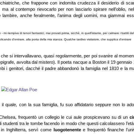
sichiatriche, che frappone con indomita crudezza il desiderio di sca
) ma al contempo rievocarlo per non lasciarlo spirare nell’oblio, ne
 e lambire, anche feralmente, l’anima degli uomini, ma giammai es
- mi riempiva di tenori fantastici, mai provati prima, sicché, in quell’istante, per calmare i battiti del
icando d'entrare, alla porta della mia stanza. Qualche tardivo visitatore, che supplica d'entrare
 che si intervallavano, quasi regolarmente, per poi svanire al momen
pigrafe, avvolta dal mistero). Il poeta nacque a Boston il 19 gennaio
bi i genitori, dacché il padre abbandonò la famiglia nel 1810 e la m
il quale, con la sua famiglia, fu suo affidatario seppure non lo ado
 Chelsea, frequentò un collegio le cui aule prospicevano su di un
ci
 studenti tra le tombe facendo in modo che questi calcolassero l’età
 in Inghilterra, servì come
luogotenente
e frequentò finanche l’uni