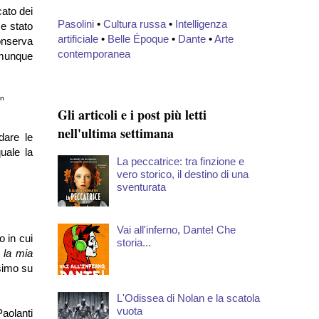
cato dei
Pasolini
•
Cultura russa
•
Intelligenza
se stato
artificiale
•
Belle Époque
•
Dante
•
Arte
onserva
contemporanea
omunque
in
Gli articoli e i post più letti
nell'ultima settimana
dare le
uale la
La peccatrice: tra finzione e
vero storico, il destino di una
sventurata
Vai all'inferno, Dante! Che
o in cui
storia...
 la mia
ssimo su
L'Odissea di Nolan e la scatola
vuota
Paolanti