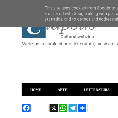
This site uses cookies from Google to de
are shared with Google along with perfo
statistics, and to detect and address a
Webzine culturale di arte, letteratura, musica e 
HOME
ARTE
LETTERATURA
F
X
W
T
S
a
h
e
h
c
a
l
a