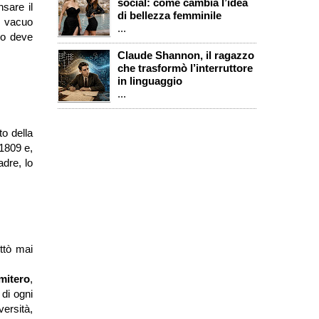
social: come cambia l’idea
nsare il
di bellezza femminile
l vacuo
...
so deve
Claude Shannon, il ragazzo
che trasformò l’interruttore
in linguaggio
...
to della
 1809 e,
adre, lo
ttò mai
mitero
,
 di ogni
versità,