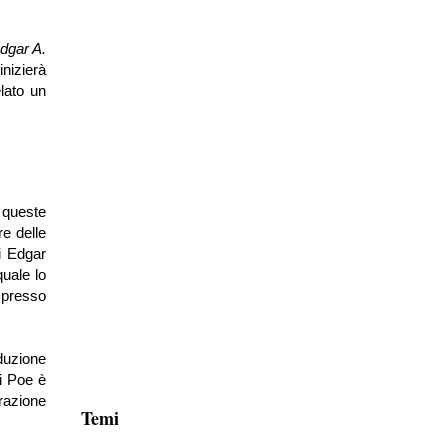
dgar A.
inizierà
elato un
, queste
e delle
i Edgar
quale lo
 presso
oduzione
di Poe è
orazione
Temi