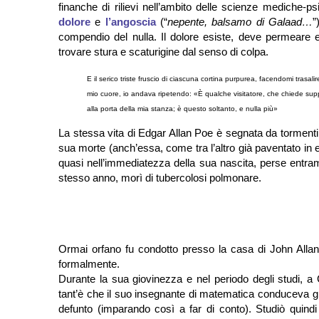
finanche di rilievi nell’ambito delle scienze mediche-p
dolore
e
l’angoscia
(“
nepente, balsamo di Galaad…
”
compendio del nulla. Il dolore esiste, deve permeare
trovare stura e scaturigine dal senso di colpa.
E il serico triste fruscio di ciascuna cortina purpurea, facendomi trasalire 
mio cuore, io andava ripetendo: «È qualche visitatore, che chiede suppl
alla porta della mia stanza; è questo soltanto, e nulla più»
La stessa vita di Edgar Allan Poe è segnata da tormenti
sua morte (anch’essa, come tra l’altro già paventato in e
quasi nell’immediatezza della sua nascita, perse entram
stesso anno, morì di tubercolosi polmonare.
Ormai orfano fu condotto presso la casa di John Allan 
formalmente.
Durante la sua giovinezza e nel periodo degli studi, a
tant’è che il suo insegnante di matematica conduceva gli
defunto (imparando così a far di conto). Studiò quindi