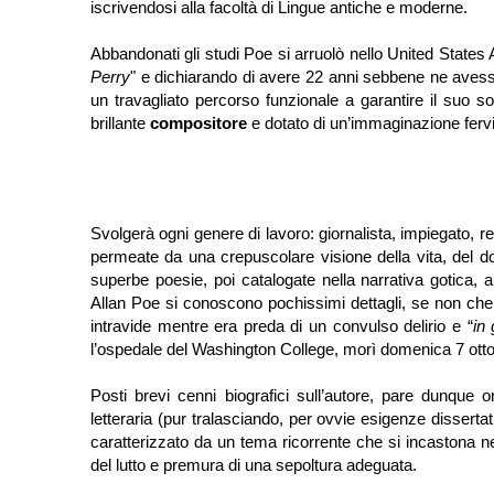
iscrivendosi alla facoltà di Lingue antiche e moderne.
Abbandonati gli studi Poe si arruolò nello United State
Perry
" e dichiarando di avere 22 anni sebbene ne avesse s
un travagliato percorso funzionale a garantire il suo so
brillante
compositore
e dotato di un’immaginazione ferv
Svolgerà ogni genere di lavoro: giornalista, impiegato, 
permeate da una crepuscolare visione della vita, del d
superbe poesie, poi catalogate nella narrativa gotica, 
Allan Poe si conoscono pochissimi dettagli, se non che 
intravide mentre era preda di un convulso delirio e “
in 
l’ospedale del Washington College, morì domenica 7 ottob
Posti brevi cenni biografici sull’autore, pare dunque o
letteraria (pur tralasciando, per ovvie esigenze dissert
caratterizzato da un tema ricorrente che si incastona nel
del lutto e premura di una sepoltura adeguata.