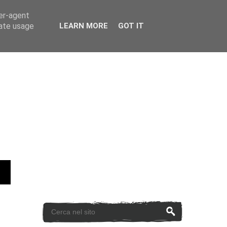
ser-agent
rate usage
LEARN MORE
GOT IT