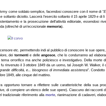
s Army come soldato semplice, facendosi conoscere con il nome di "
E
oltanto diciotto. Lascerà l’esercito soltanto il 15 aprile 1829 e di lì 
stentamento e la prosecuzione dell’attività editoriale, essendosi riv
ida (oltreché di un’eccezionale
memoria
).
recensore etc. permettendo indi al pubblico di conoscere le sue opere
olore, dei
tormenti
e delle
angosce
, che lo condurranno ad elaborar
a tema orrorifico ma anche poliziesco e investigativo. Della morte d
fu rinvenuto il 3 ottobre 1849 da un uomo, tal Joseph W. Walker, il 
grande difficoltà, e... bisognoso di immediata assistenza
”. Condotto
re 1849, alle cinque del mattino.
ra opportuno tornare a riflettere sulle caratteristiche della sua pr
ative, di compiere un elenco delle sue opere). Ciascuno dei racconti 
 tradizionale riferimento alla
morte
, rianimazione di cadaveri, elab