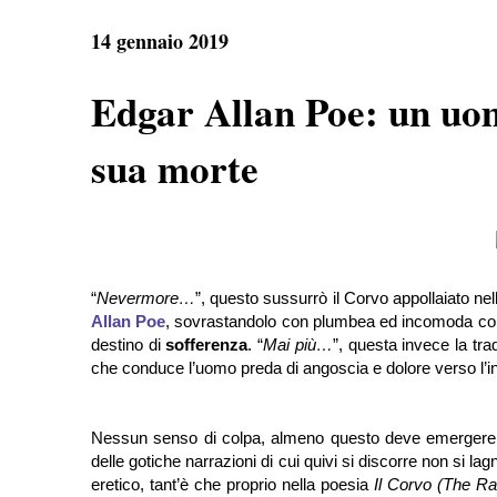
e
t
e
r
b
s
g
e
14 gennaio 2019
o
A
r
o
p
a
k
p
m
Edgar Allan Poe: un uom
sua morte
“
Nevermore…
”, questo sussurrò il Corvo appollaiato ne
Allan Poe
, sovrastandolo con plumbea ed incomoda compa
destino di
sofferenza
. “
Mai più…
”, questa invece la tra
che conduce l’uomo preda di angoscia e dolore verso l’in
Nessun senso di colpa, almeno questo deve emergere dal
delle gotiche narrazioni di cui quivi si discorre non si lag
eretico, tant’è che proprio nella poesia
Il Corvo (The R