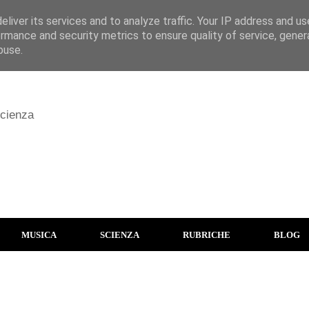
liver its services and to analyze traffic. Your IP address and u
rmance and security metrics to ensure quality of service, gene
buse.
scienza
MUSICA
SCIENZA
RUBRICHE
BLOG