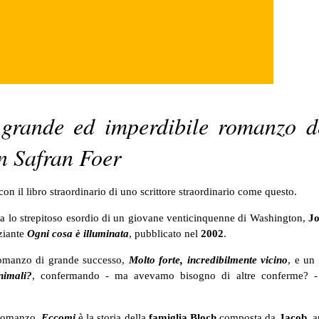
, grande ed imperdibile romanzo d
n Safran Foer
con il libro straordinario di uno scrittore straordinario come questo.
a lo strepitoso esordio di un giovane venticinquenne di Washington,
J
aziante
Ogni cosa è illuminata
, pubblicato nel
2002
.
 romanzo di grande successo,
Molto forte, incredibilmente vicino
, e un
nimali?
,
confermando - ma avevamo bisogno di altre conferme? -
o romanzo.
Eccomi
è la storia della
famiglia Bloch
composta da
Jacob
, a