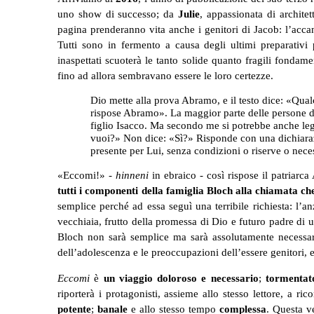
uno show di successo; da
Julie
, appassionata di architet
pagina prenderanno vita anche i genitori di Jacob: l’acc
Tutti sono in fermento a causa degli ultimi preparati
inaspettati scuoterà le tanto solide quanto fragili fondam
fino ad allora sembravano essere le loro certezze.
Dio mette alla prova Abramo, e il testo dice: «Qu
rispose Abramo». La maggior parte delle persone dà
figlio Isacco. Ma secondo me si potrebbe anche l
vuoi?» Non dice: «Sì?» Risponde con una dichiar
presente per Lui, senza condizioni o riserve o nece
«Eccomi!» -
hinneni
in ebraico -
così rispose il patriarc
tutti i componenti della famiglia Bloch alla chiamata che
semplice perché ad essa seguì una terribile richiesta: l’a
vecchiaia, frutto della promessa di Dio e futuro padre di
Bloch non sarà semplice ma sarà assolutamente necessar
dell’adolescenza e le preoccupazioni dell’essere genitori, 
Eccomi
è
un viaggio doloroso e necessario
;
tormentato
riporterà i protagonisti, assieme allo stesso lettore, a ri
potente
;
banale
e allo stesso tempo
complessa
. Questa v