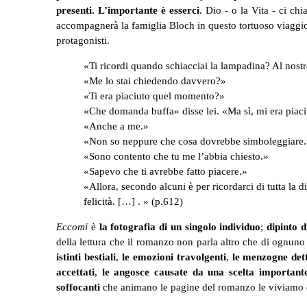
presenti.
L’importante è esserci
. Dio - o la Vita - ci ch
accompagnerà la famiglia Bloch in questo tortuoso viaggio -
protagonisti.
«Ti ricordi quando schiacciai la lampadina? Al nos
«Me lo stai chiedendo davvero?»
«Ti era piaciuto quel momento?»
«Che domanda buffa» disse lei. «Ma sì, mi era piaci
«Anche a me.»
«Non so neppure che cosa dovrebbe simboleggiare
«Sono contento che tu me l’abbia chiesto.»
«Sapevo che ti avrebbe fatto piacere.»
«Allora, secondo alcuni è per ricordarci di tutta la 
felicità. […] . » (p.612)
Eccomi
è
la fotografia di un singolo individuo
;
dipinto d
della lettura che il romanzo non parla altro che di ognuno 
istinti bestiali
,
le emozioni travolgenti
,
le menzogne dette
accettati
,
le angosce causate da una scelta important
soffocanti
che animano le pagine del romanzo le viviamo 