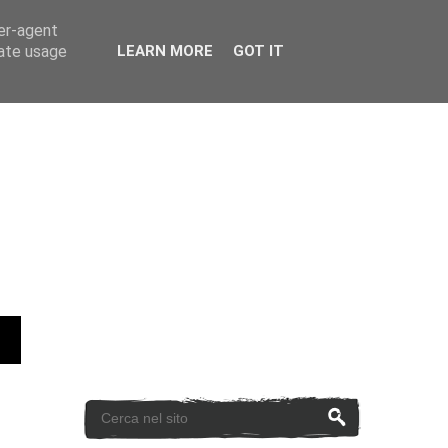
ser-agent
rate usage
LEARN MORE
GOT IT