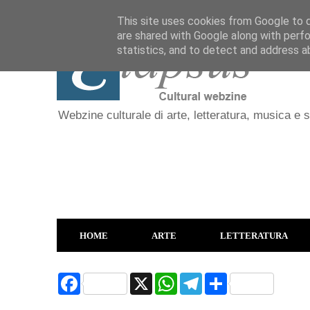
This site uses cookies from Google to de
are shared with Google along with perfo
statistics, and to detect and address a
Webzine culturale di arte, letteratura, musica e 
HOME
ARTE
LETTERATURA
F
X
W
T
S
a
h
e
h
c
a
l
a