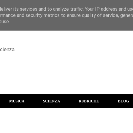
liver its services and to analyze traffic. Your IP address and u
rmance and security metrics to ensure quality of service, gene
buse.
scienza
MUSICA
SCIENZA
RUBRICHE
BLOG