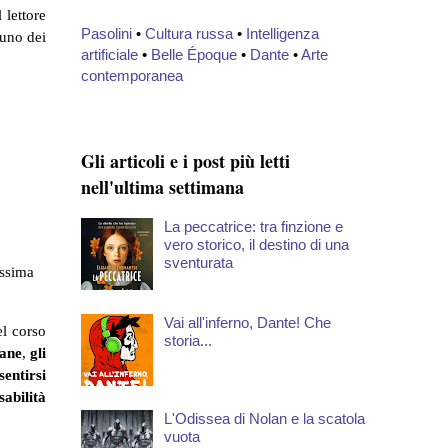
 lettore
Pasolini
•
Cultura russa
•
Intelligenza
 uno dei
artificiale
•
Belle Époque
•
Dante
•
Arte
contemporanea
Gli articoli e i post più letti
nell'ultima settimana
La peccatrice: tra finzione e
vero storico, il destino di una
sventurata
assima
Vai all'inferno, Dante! Che
el corso
storia...
iane
,
gli
sentirsi
sabilità
L'Odissea di Nolan e la scatola
vuota