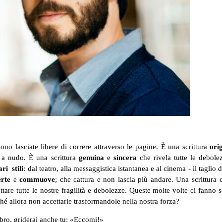
sono lasciate libere di correre attraverso le pagine. È una scrittura
ori
a nudo. È una scrittura
genuina
e
sincera
che rivela tutte le debole
ari
stili
: dal teatro, alla messaggistica istantanea e al cinema - il taglio d
erte
e
commuove
; che cattura e non lascia più andare. Una scrittura
are tutte le nostre fragilità e debolezze. Queste molte volte ci fanno s
ché allora non accettarle trasformandole nella nostra forza?
ibro, griderai anche tu: «Eccomi!»