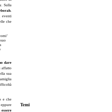
y
. Sulla
eborah
.
 eventi
elle che
comi’
 suo
a
e
no dare
 affatto
ella sua
famiglia
fficoltà
ro e che
Temi
eppure
 essere