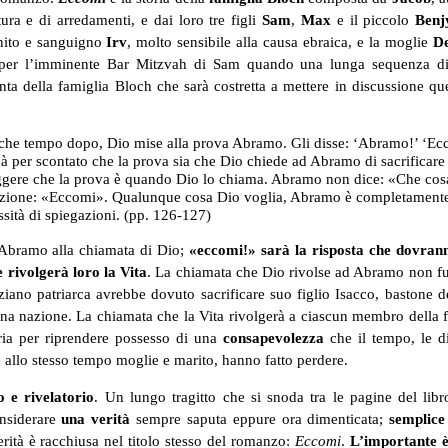
tura e di arredamenti, e dai loro tre figli
Sam
,
Max
e il piccolo
Benj
anito e sanguigno
Irv
, molto sensibile alla causa ebraica, e la moglie
D
vi per l’imminente Bar Mitzvah di Sam quando una lunga sequenza di
enta della famiglia Bloch che sarà costretta a mettere in discussione qu
alche tempo dopo, Dio mise alla prova Abramo. Gli disse: ‘Abramo!’ ‘Ec
 per scontato che la prova sia che Dio chiede ad Abramo di sacrificare
eggere che la prova è quando Dio lo chiama. Abramo non dice: «Che cos
azione: «Eccomi». Qualunque cosa Dio voglia, Abramo è completament
ssità di spiegazioni. (pp. 126-127)
a Abramo alla chiamata di Dio;
«eccomi!» sarà la risposta che dovran
 rivolgerà loro la Vita
. La chiamata che Dio rivolse ad Abramo non fu
nziano patriarca avrebbe dovuto sacrificare suo figlio Isacco, bastone d
 una nazione. La chiamata che la Vita rivolgerà a ciascun membro della 
ia per riprendere possesso di una
consapevolezza
che il tempo, le di
e allo stesso tempo moglie e marito, hanno fatto perdere.
 e rivelatorio
. Un lungo tragitto che si snoda tra le pagine del lib
considerare
una verità
sempre saputa eppure ora dimenticata;
semplice
erità è racchiusa nel titolo stesso del romanzo:
Eccomi
.
L’importante è