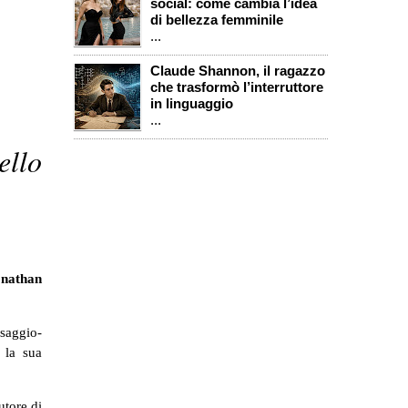
social: come cambia l’idea
di bellezza femminile
...
Claude Shannon, il ragazzo
che trasformò l’interruttore
in linguaggio
...
ello
onathan
 saggio-
 la sua
utore di