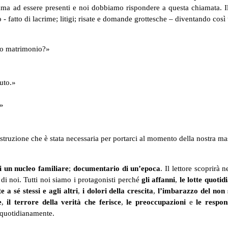
iama ad essere presenti e noi dobbiamo rispondere a questa chiamata. Il
 fatto di lacrime; litigi; risate e domande grottesche – diventando così
tro matrimonio?»
uto.»
.»
distruzione che è stata necessaria per portarci al momento della nostra m
i un nucleo familiare
;
documentario di un’epoca
. Il lettore scoprirà n
di noi. Tutti noi siamo i protagonisti perché
gli affanni
,
le lotte quotid
 a sé stessi e agli altri
,
i dolori della crescita
,
l’imbarazzo del non 
e
,
il terrore della verità che ferisce
,
le preoccupazioni
e
le respon
quotidianamente.