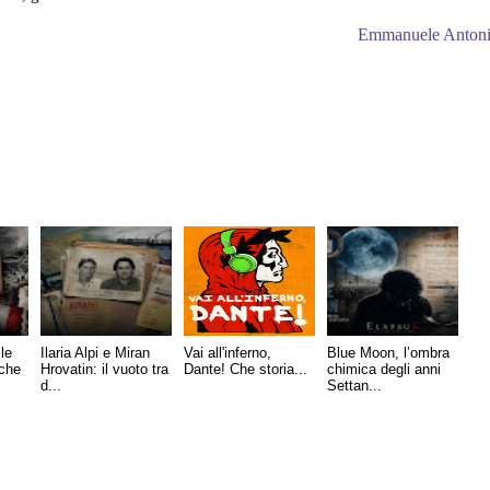
Emmanuele Antoni
le
Ilaria Alpi e Miran
Vai all'inferno,
Blue Moon, l’ombra
 che
Hrovatin: il vuoto tra
Dante! Che storia...
chimica degli anni
d...
Settan...