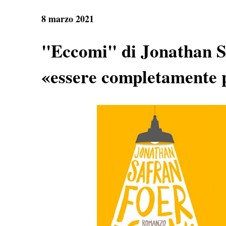
e
t
e
r
b
s
g
e
8 marzo 2021
o
A
r
o
p
a
k
p
m
"Eccomi" di Jonathan S
«essere completamente 