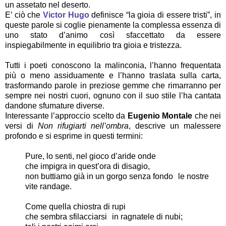
un assetato nel deserto.
E’ ciò che
Victor Hugo
definisce “la gioia di essere tristi”, in
queste parole si coglie pienamente la complessa essenza di
uno stato d’animo così sfaccettato da essere
inspiegabilmente in equilibrio tra gioia e tristezza.
Tutti i poeti conoscono la malinconia, l’hanno frequentata
più o meno assiduamente e l’hanno traslata sulla carta,
trasformando parole in preziose gemme che rimarranno per
sempre nei nostri cuori, ognuno con il suo stile l’ha cantata
dandone sfumature diverse.
Interessante l’approccio scelto da
Eugenio Montale
che nei
versi di
Non rifugiarti nell’ombra
, descrive un malessere
profondo e si esprime in questi termini:
Pure, lo senti, nel gioco d’aride onde
che impigra in quest’ora di disagio,
non buttiamo già in un gorgo senza fondo le nostre
vite randage.
Come quella chiostra di rupi
che sembra sfilacciarsi in ragnatele di nubi;