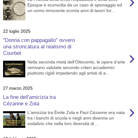
›
Epoque è sconvolta da un caso di spionaggio ed
un uomo innocente sconta anni di lavori for...
22 luglio 2025
"Donna con pappagallo" ovvero
una stroncatura al realismo di
›
Courbet
Nella seconda metà dell’Ottocento, le opere d’arte
venivano valutate secondo criteri accademici
piuttosto rigidi impedendo agli artisti di a...
27 marzo 2025
La fine dell'amicizia tra
Cézanne e Zola
›
L'amicizia tra Émile Zola e Paul Cézanne era nata
tra i banchi di scuola e negli anni divenne un
sodalizio che nella loro diversità di...