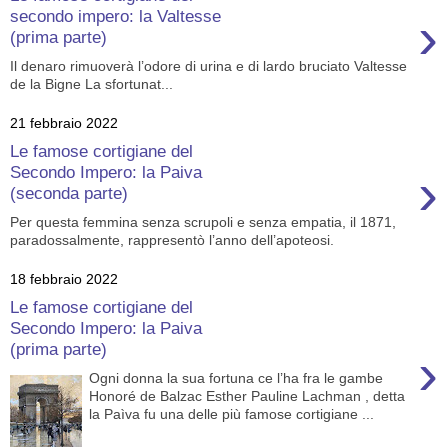
›
secondo impero: la Valtesse
(prima parte)
Il denaro rimuoverà l’odore di urina e di lardo bruciato Valtesse
de la Bigne La sfortunat...
21 febbraio 2022
Le famose cortigiane del
›
Secondo Impero: la Paiva
(seconda parte)
Per questa femmina senza scrupoli e senza empatia, il 1871,
paradossalmente, rappresentò l’anno dell’apoteosi.
18 febbraio 2022
Le famose cortigiane del
Secondo Impero: la Paiva
(prima parte)
›
Ogni donna la sua fortuna ce l’ha fra le gambe
Honoré de Balzac Esther Pauline Lachman , detta
la Paìva fu una delle più famose cortigiane ...