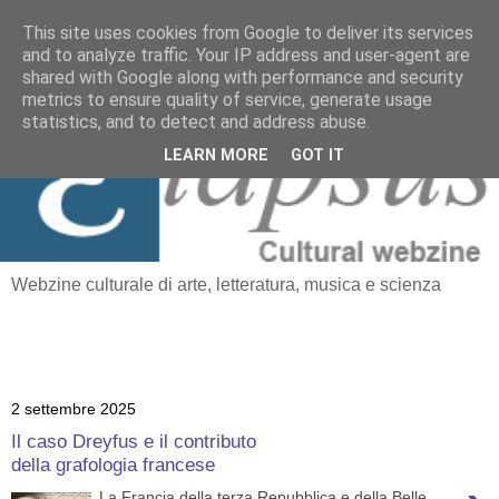
This site uses cookies from Google to deliver its services
and to analyze traffic. Your IP address and user-agent are
≡
shared with Google along with performance and security
Elapsus
metrics to ensure quality of service, generate usage
statistics, and to detect and address abuse.
LEARN MORE
GOT IT
Webzine culturale di arte, letteratura, musica e scienza
2 settembre 2025
Il caso Dreyfus e il contributo
della grafologia francese
La Francia della terza Repubblica e della Belle