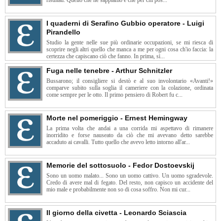
risultati. Quello che ne sappiamo è che per chi pos...
I quaderni di Serafino Gubbio operatore - Luigi
Pirandello
Studio la gente nelle sue più ordinarie occupazioni, se mi riesca di
scoprire negli altri quello che manca a me per ogni cosa ch'io faccia: la
certezza che capiscano ciò che fanno. In prima, sì...
Fuga nelle tenebre - Arthur Schnitzler
Bussarono; il consigliere si destò e al suo involontario «Avanti!»
comparve subito sulla soglia il cameriere con la colazione, ordinata
come sempre per le otto. Il primo pensiero di Robert fu c...
Morte nel pomeriggio - Ernest Hemingway
La prima volta che andai a una corrida mi aspettavo di rimanere
inorridito e forse nauseato da ciò che mi avevano detto sarebbe
accaduto ai cavalli. Tutto quello che avevo letto intorno all'ar...
Memorie del sottosuolo - Fedor Dostoevskij
Sono un uomo malato... Sono un uomo cattivo. Un uomo sgradevole.
Credo di avere mal di fegato. Del resto, non capisco un accidente del
mio male e probabilmente non so di cosa soffro. Non mi cur...
Il giorno della civetta - Leonardo Sciascia