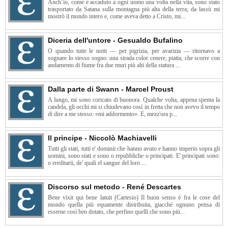
Anch’io, come è accaduto a ogni uomo una volta nella vita, sono stato
trasportato da Satana sulla montagna più alta della terra; da lassù mi
mostrò il mondo intero e, come aveva detto a Cristo, mi...
Diceria dell'untore - Gesualdo Bufalino
O quando tutte le notti — per pigrizia, per avarizia — ritornavo a
sognare lo stesso sogno: una strada color cenere, piatta, che scorre con
andamento di fiume fra due muri più alti della statura ...
Dalla parte di Swann - Marcel Proust
A lungo, mi sono coricato di buonora. Qualche volta, appena spenta la
candela, gli occhi mi si chiudevano così in fretta che non avevo il tempo
di dire a me stesso: «mi addormento». E, mezz'ora p...
Il principe - Niccolò Machiavelli
Tutti gli stati, tutti e' dominii che hanno avuto e hanno imperio sopra gli
uomini, sono stati e sono o repubbliche o principati. E' principati sono:
o ereditarii, de' quali el sangue del loro ...
Discorso sul metodo - René Descartes
Bene vixit qui bene latuit (Cartesio) Il buon senso è fra le cose del
mondo quella più equamente distribuita, giacché ognuno pensa di
esserne così ben dotato, che perfino quelli che sono più...