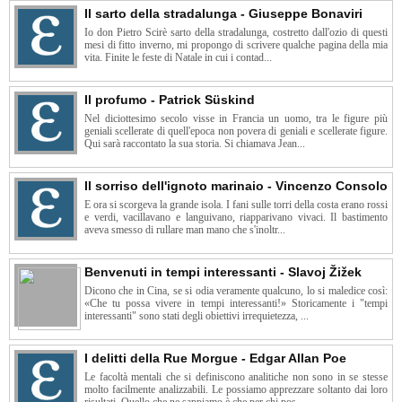
Il sarto della stradalunga - Giuseppe Bonaviri
Io don Pietro Scirè sarto della stradalunga, costretto dall'ozio di questi
mesi di fitto inverno, mi propongo di scrivere qualche pagina della mia
vita. Finite le feste di Natale in cui i contad...
Il profumo - Patrick Süskind
Nel diciottesimo secolo visse in Francia un uomo, tra le figure più
geniali scellerate di quell'epoca non povera di geniali e scellerate figure.
Qui sarà raccontato la sua storia. Si chiamava Jean...
Il sorriso dell'ignoto marinaio - Vincenzo Consolo
E ora si scorgeva la grande isola. I fani sulle torri della costa erano rossi
e verdi, vacillavano e languivano, riapparivano vivaci. Il bastimento
aveva smesso di rullare man mano che s'inoltr...
Benvenuti in tempi interessanti - Slavoj Žižek
Dicono che in Cina, se si odia veramente qualcuno, lo si maledice così:
«Che tu possa vivere in tempi interessanti!» Storicamente i "tempi
interessanti" sono stati degli obiettivi irrequietezza, ...
I delitti della Rue Morgue - Edgar Allan Poe
Le facoltà mentali che si definiscono analitiche non sono in se stesse
molto facilmente analizzabili. Le possiamo apprezzare soltanto dai loro