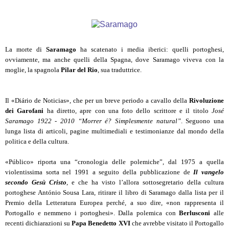
La morte di
Saramago
ha scatenato i media iberici: quelli portoghesi,
ovviamente, ma anche quelli della Spagna, dove Saramago viveva con la
moglie, la spagnola
Pilar del Rio
, sua traduttrice.
Il «Diário de Noticias», che per un breve periodo a cavallo della
Rivoluzione
dei Garofani
ha diretto, apre con una foto dello scrittore e il titolo
José
Saramago 1922 - 2010 “Morrer é? Simplesmente natural”
. Seguono una
lunga lista di articoli, pagine multimediali e testimonianze dal mondo della
politica e della cultura.
«Público» riporta una “cronologia delle polemiche”, dal 1975 a quella
violentissima sorta nel 1991 a seguito della pubblicazione de
Il vangelo
secondo Gesù Cristo
, e che ha visto l’allora sottosegretario della cultura
portoghese António Sousa Lara, ritirare il libro di Saramago dalla lista per il
Premio della Letteratura Europea perché, a suo dire, «non rappresenta il
Portogallo e nemmeno i portoghesi». Dalla polemica con
Berlusconi
alle
recenti dichiarazioni su
Papa Benedetto XVI
che avrebbe visitato il Portogallo