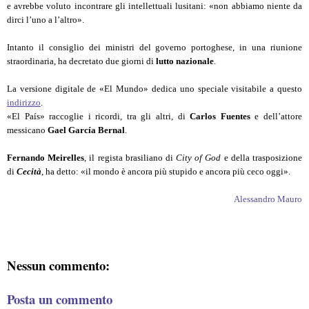
e avrebbe voluto incontrare gli intellettuali lusitani: «non abbiamo niente da
dirci l’uno a l’altro».
Intanto il consiglio dei ministri del governo portoghese, in una riunione
straordinaria, ha decretato due giorni di
lutto nazionale
.
La versione digitale de «El Mundo» dedica uno speciale visitabile a questo
indirizzo
.
«El País» raccoglie i ricordi, tra gli altri, di
Carlos Fuentes
e dell’attore
messicano
Gael García Bernal
.
Fernando Meirelles
, il regista brasiliano di
City of God
e della trasposizione
di
Cecità
, ha detto: «il mondo è ancora più stupido e ancora più ceco oggi».
Alessandro Mauro
Nessun commento:
Posta un commento