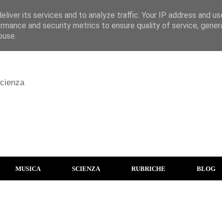
liver its services and to analyze traffic. Your IP address and u
rmance and security metrics to ensure quality of service, gene
buse.
scienza
MUSICA
SCIENZA
RUBRICHE
BLOG