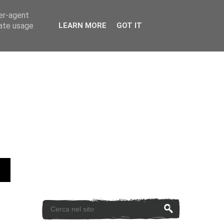
ser-agent
rate usage
LEARN MORE
GOT IT