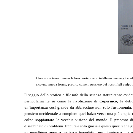
Che conosciamo o meno le loro teorie, siamo intellettualmente gli ere
ricevuto nuova forma, proprio come il pensiero dei nostri figli e nipoti 
Il saggio dello storico e filosofo della scienza statunitense evi
particolarmente su come la rivoluzione di
Copernico
, la detr
un’importanza così grande da abbracciare non solo l'astronomia, m
pensiero occidentale a compiere quel balzo verso una più ampia co
colpo soppiantato la vecchia visione del mondo. Il processo di 
disseminato di problemi. Eppure è solo grazie a questi quesiti che g
un paradigma, approssimativo e imperfetto, per giungere a una pi