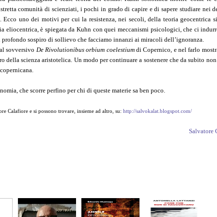
tretta comunità di scienziati, i pochi in grado di capire e di sapere studiare nei de
 Ecco uno dei motivi per cui la resistenza, nei secoli, della teoria geocentrica si
oria eliocentrica, è spiegata da Kuhn con quei meccanismi psicologici, che ci indur
el profondo sospiro di sollievo che facciamo innanzi ai miracoli dell’ignoranza.
 dal sovversivo
De Rivolutionibus orbium coelestium
di Copernico, e nel farlo most
o della scienza aristotelica. Un modo per continuare a sostenere che da subito non 
e copernicana.
tronomia, che scorre perfino per chi di queste materie sa ben poco.
ore Calafiore e si possono trovare, insieme ad altro, su:
http://salvokalat.blogspot.com/
Salvatore 