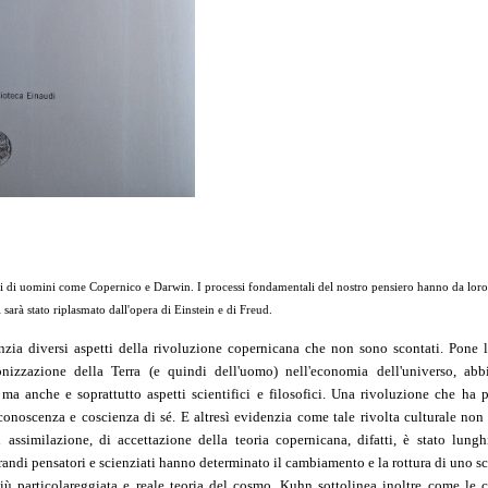
di di uomini come Copernico e Darwin. I processi fondamentali del nostro pensiero hanno da loro
sarà stato riplasmato dall'opera di Einstein e di Freud.
denzia diversi aspetti della rivoluzione copernicana che non sono scontati. Pone 
onizzazione della Terra (e quindi dell'uomo) nell'economia dell'universo, abb
a anche e soprattutto aspetti scientifici e filosofici. Una rivoluzione che ha p
noscenza e coscienza di sé. E altresì evidenzia come tale rivolta culturale non
assimilazione, di accettazione della teoria copernicana, difatti, è stato lung
randi pensatori e scienziati hanno determinato il cambiamento e la rottura di uno s
ù particolareggiata e reale teoria del cosmo. Kuhn sottolinea inoltre come le 