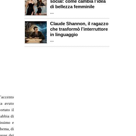
social: come cambia l’idea
di bellezza femminile
...
Claude Shannon, il ragazzo
che trasformò l’interruttore
in linguaggio
...
l’accento
ia avuto
ortato il
 abbia di
hissimo e
chema, di
cause dei