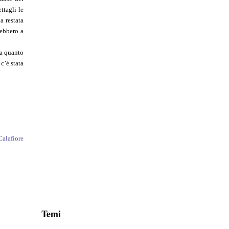
ttagli le
a restata
rebbero a
ra quanto
c’è stata
Calafiore
Temi