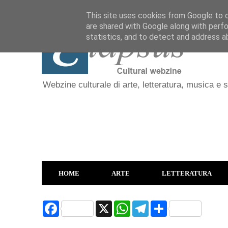
This site uses cookies from Google to de
are shared with Google along with perfo
statistics, and to detect and address a
Webzine culturale di arte, letteratura, musica e 
HOME
ARTE
LETTERATURA
F
X
W
T
S
a
h
e
h
c
a
l
a