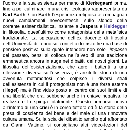
l’uomo e la sua esistenza per mano di
Kierkegaard
prima,
fino a poi culminare in una crisi teologica rappresentata da
Karl Barth
. Con
Barth
l’esperienza religiosa accompagna i
nuovi cambiamenti novecenteschi sullo sfondo della
corrente esistenzialistica, insieme a
Jaspers
e
Heidegger
in filosofia, quest’ultimo come antagonista della metafisica
tradizionale. La spiegazione dell’ex docente di filosofia
dell’Università di Torino sul concetto di crisi offre una base di
pensiero positiva sulla quale intendere non solo l’
impasse
del passato, bensì si colloca nell’alveo di una tradizione
ermeneutica ancora in auge nei dibattiti dei nostri giorni. La
filosofia dell’esistenzialismo, che apre i battenti a una
riflessione diversa sull’esistenza, è anzitutto storia di una
avvenuta metamorfosi che colpisce i diversi strati
dell’esistenza in cui il protagonista non è una forza esterna
(
Hegel
) ma è l’individuo posto al centro dei suoi limiti e di
una libertà che ora, sebbene anche in chiave negativa, lo
realizza e lo spiega totalmente. Questo percorso nuovo
all’interno di una
crisi
è in corso tutt’ora ed è la storia della
presa di coscienza del bene e del male di una rinnovata
cultura umana. Sulla scia del dibattito amplio qui affrontato
da Gianni Vattimo, si consigliano altri video-lezioni del