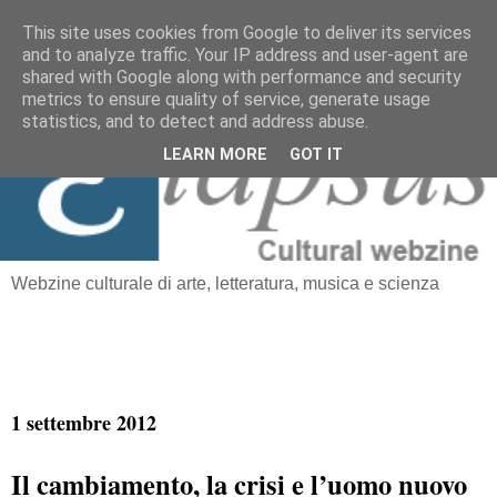
This site uses cookies from Google to deliver its services
and to analyze traffic. Your IP address and user-agent are
≡
shared with Google along with performance and security
Elapsus
metrics to ensure quality of service, generate usage
statistics, and to detect and address abuse.
LEARN MORE
GOT IT
Webzine culturale di arte, letteratura, musica e scienza
1 settembre 2012
Il cambiamento, la crisi e l’uomo nuovo