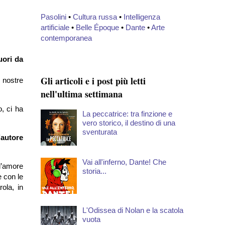
Pasolini
•
Cultura russa
•
Intelligenza
artificiale
•
Belle Époque
•
Dante
•
Arte
contemporanea
uori da
Gli articoli e i post più letti
e nostre
nell'ultima settimana
o, ci ha
La peccatrice: tra finzione e
vero storico, il destino di una
sventurata
’autore
Vai all'inferno, Dante! Che
l’amore
storia...
e con le
ola, in
L'Odissea di Nolan e la scatola
vuota