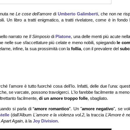
enuta ne
Le cose dell’amore
di
Umberto Galimberti
, che non ne ris
i. Un libro a tratti enigmatico, a tratti rivelatore, come è in fondo
quello narrato ne
Il Simposio
di
Platone
, una delle menti più acute nell
he nelle sue sfaccettature più celate e meno nobili, spiegando
le co
larne, infine, la sua prossimità con la
follia
, con il prevalere del
subc
hé l'amore è tutto fuorché cosa dell'Io. Infatti, delle due l'una: quest
e che, se varcate, possono travolgerci. L'Io farebbe facilmente a meno 
ltrettanto facilmente,
di un amore troppo folle
, sbagliato.
ando si parla di “
amore romantico
”. Un "
amore negativo
", se vo
telle
(dall’Album
L'amore e la violenza vol.2
, la traccia
L’Amore è ne
 Apart Again
, à la
Joy Division
.