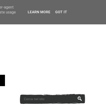
ser-agent
rate usage
LEARN MORE
GOT IT