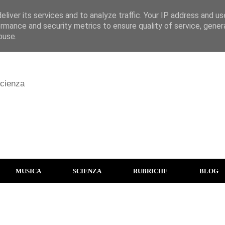
liver its services and to analyze traffic. Your IP address and u
rmance and security metrics to ensure quality of service, gene
buse.
scienza
MUSICA
SCIENZA
RUBRICHE
BLOG