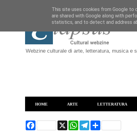
This site uses cookies from Google to de
are shared with Google along with perfo
statistics, and to detect and address a
Webzine culturale di arte, letteratura, musica e 
HOME
ARTE
LETTERATURA
F
X
W
T
S
a
h
e
h
c
a
l
a