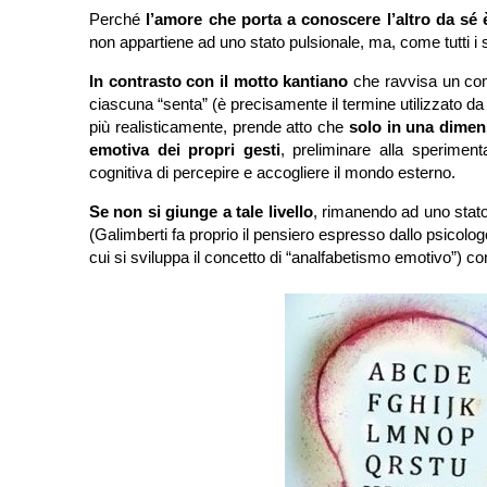
Perché
l’amore che porta a conoscere l’altro da sé 
non appartiene ad uno stato pulsionale, ma, come tutti i 
In contrasto con il motto kantiano
che ravvisa un com
ciascuna “senta” (è precisamente il termine utilizzato d
più realisticamente, prende atto che
solo in una dime
emotiva dei propri gesti
, preliminare alla sperimen
cognitiva di percepire e accogliere il mondo esterno.
Se non si giunge a tale livello
, rimanendo ad uno stato
(Galimberti fa proprio il pensiero espresso dallo psicolo
cui si sviluppa il concetto di “analfabetismo emotivo”) co