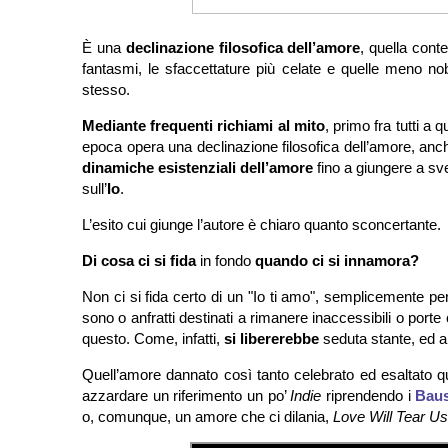
È una
declinazione filosofica dell’amore
, quella cont
fantasmi, le sfaccettature più celate e quelle meno nobil
stesso.
Mediante frequenti richiami al mito
, primo fra tutti a 
epoca opera una declinazione filosofica dell’amore, anc
dinamiche esistenziali dell’amore
fino a giungere a sve
sull’
Io
.
L’esito cui giunge l’autore è chiaro quanto sconcertante.
Di cosa ci si fida
in fondo
quando ci si innamora?
Non ci si fida certo di un "Io ti amo", semplicemente perc
sono o anfratti destinati a rimanere inaccessibili o port
questo. Come, infatti,
si libererebbe
seduta stante, ed a
Quell’amore dannato così tanto celebrato ed esaltato qu
azzardare un riferimento un po’
Indie
riprendendo i
Baus
o, comunque, un amore che ci dilania,
Love Will Tear Us