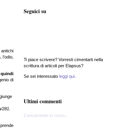
Seguici su
 antichi
 l’odio,
Ti piace scrivere? Vorresti cimentarti nella
scrittura di articoli per Elapsus?
 quindi
Se sei interessato
leggi qui
.
enio di
ggiunge
Ultimi commenti
a/281.
Caricamento in corso...
omprende