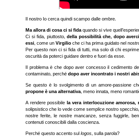
Il nostro Io cerca quindi scampo dalle ombre.
Ma allora di cosa ci si fida
quando si vive quell’esper
Ci si fida, piuttosto,
della possibilità che, dopo averc
essi
, come un
Virgilio
che ci ha prima guidato nel nostr
Per questo non ci si fida di tutti, ma solo di chi espri
oscurità da poterci guidare dentro e fuori da esse.
Il problema è che dopo aver concesso il cedimento dell'Io,
contaminato, perché
dopo aver incontrato i nostri abi
Se questo è lo svolgimento di un amore-passione che
propone è una alternativa
, meno innata, meno romanti
A rendere possibile
la vera interlocuzione amorosa, 
solipsistico che lo vede come semplice nostro specchio, 
nostre ferite, le nostre mancanze, senza fuggirle, ben
contenuti conoscibili dalla coscienza.
Perché questo accento sul
logos
, sulla parola?