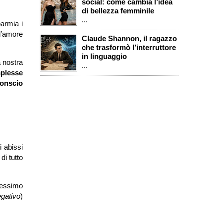
social: come cambia l’idea
di bellezza femminile
...
parmia i
 l’amore
Claude Shannon, il ragazzo
che trasformò l’interruttore
in linguaggio
a nostra
...
mplesse
onscio
i abissi
di tutto
lessimo
gativo
)