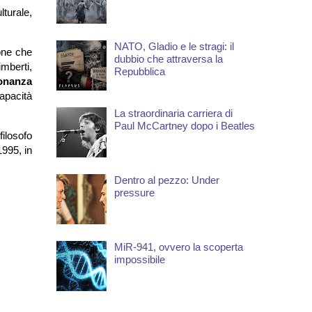
lturale,
NATO, Gladio e le stragi: il
one che
dubbio che attraversa la
imberti,
Repubblica
sonanza
apacità
La straordinaria carriera di
Paul McCartney dopo i Beatles
filosofo
1995, in
Dentro al pezzo: Under
pressure
MiR-941, ovvero la scoperta
impossibile