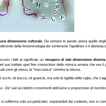
una dimensione culturale
. Da sempre le parole, prima quelle degli
ndimento della fenomenologia dei sentimenti: l’apollineo e il dionisiaco,
cono i fatti ai significati, un
recupero di tale dimensione diventa
l suo trattato quel fine conoscitore della mimica umana che era il g
sati sono gli stessi, la “meccanica” sembra la stessa.
 occhi, né bocca, né guancie, ma solo la rigidità delle ciglia, che s’a
erza - De' vari accidenti e movimenti dell'uomo e proporzione di membr
ci si sofferma solo sui particolari, separandoli dal contesto, non si c