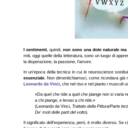
I sentimenti
, quindi,
non sono una dote naturale ma 
miti, oggi quelle della letteratura, sono un luogo di appre
la disperazione, la passione, l’amore.
In un’epoca della tecnica in cui le neuroscienze sostituis
essenziale
. Non dimentichiamoci, come ricordava già ne
Leonardo da Vinci
,
che nel riso e nel pianto i muscoli u
«Da quel che ride a quel che piange non si varia né
a chi piange, e levasi a chi ride.»
(Leonardo da Vinci,
Trattato della Pittura/Parte t
De' moti delle parti del volto
).
Il significato dell’esperienza, però, è molto diverso. Se 