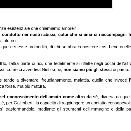
ienza esistenziale che chiamiamo amore?
i condotto nei nostri abissi, colui che si ama ci riaccompagni f
o Inferno.
me quelle stesse profondità, di chi sembra conoscere così bene quell
 l'altra parte di noi, che fedelmente si riflette negli occhi dell'altr
ssi
, come ci avvertiva Nietzsche,
non siamo più gli stessi
di prima.
 tende a diventare, freudianamente, malattia, quella che invece
l
ca forse, ma più matura.
nel riconoscimento dell’amato come altro da sé
, diversa da quel
è, per Galimberti, la capacità di raggiungere un contatto consapevol
sì trasformandole, mediante gli strumenti dell’immagine e della par