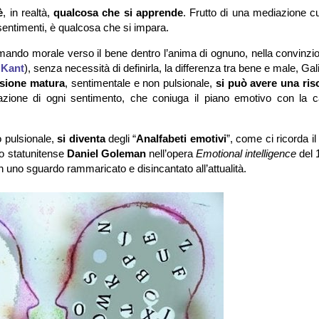
è
, in realtà,
qualcosa che si apprende
. Frutto di una mediazione cu
sentimenti, è qualcosa che si impara.
ando morale verso il bene dentro l’anima di ognuno, nella convinzi
a
Kant
), senza necessità di definirla, la differenza tra bene e male, Gal
nsione matura
, sentimentale e non pulsionale,
si può avere una ri
tazione di ogni sentimento, che coniuga il piano emotivo con la c
 pulsionale,
si diventa
degli “
Analfabeti emotivi
”, come ci ricorda il 
go statunitense
Daniel Goleman
nell’opera
Emotional intelligence
del 
n uno sguardo rammaricato e disincantato all’attualità.