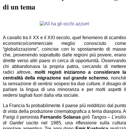
di un tema
A cavallo tra il XX e il XXI secolo, quel fenomeno di scambio
economico/commerciale meglio conosciuto come
“globalizzazione”, coincise con lo spostamento di masse
che, provenendo soprattutto dalle regioni più povere, erano
dirette verso altri paesi in cerca di opportunità. Osservando
chi abbandonava la propria patria, cercando di mettere
radici altrove,
molti registi iniziarono a considerare la
centralità della migrazione sul grande schermo
, nonché
la sensazione di sentirsi sospesi tra due culture, il disagio di
parlare la lingua di una minoranza e per molti aspetti il
vedersi tagliati fuori dalla vita sociale.
La Francia fu probabilmente il paese più redditizio dal punto
di vista della produzione cinematografica a tema diaspora. A
Parigi il peronista
Fernando Solanas
girò
Tangos – L’esilio
di Gardel
uscito nel 1985, una riflessione sulla cultura
popolare argentina. Tre anni dopo
Emir Kusturica
realizzò