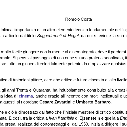
Romolo Costa
 sottolinea l’importanza di un altro elemento tecnico fondamentale del li
un articolo dal titolo
Suggerimenti di Hegel
, da cui si evince la sua 
olto facile giungere con la mente al cinematografo, dove il perdersi 
 normale. Si pensi al passaggio di una nube su una prateria sconfinata, t
a: tutto un giuoco di colori talmente potente da rimpiazzare qualsias
ca di Antonioni pittore, oltre che critico e futuro cineasta di alto livello
ra gli anni Trenta e Quaranta, ha indubbiamente contribuito alla creaz
sua
idea di
cinema
, anche grazie all’incontro con molti intellettuali e u
ra questi, si ricordano
Cesare Zavattini
e
Umberto Barbaro
.
e ciò è dimostrato dal fatto che l’iniziale mestiere di critico costitu
a. E così, tra la critica a
Ivan il terribile
di
Ejzenstein
e quella a
Enr
 presa, realizza dei cortometraggi e, dal 1950, inizia a dirigere i su