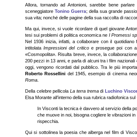
Allora, tornando ad Antonioni, sarebbe bene parlare
sceneggiatore
Tonino Guerra
; della sua grande passio
sua vita; nonché delle pagine della sua raccolta di raccont
Ma qui, invece, si vuole ricordare di quel giovane Ant
tesi sui problemi di politica economica ne
I Promessi sp
Nel 1936 inizia, infatti, a collaborare con il quotidian
intitolata
Impressioni del critico
e prosegue poi con al
«Cosmopolita». Risulta breve, invece, la collaborazione c
200 pezzi in 13 anni, e parla di alcuni tra i film naziona
oggi, vengono ricordati dal pubblico. Tra le più importan
Roberto Rossellini
del 1945, esempio di cinema neorea
Roma
.
Della celebre pellicola
La terra trema
di
Luchino Viscon
Elsa Morante all’interno della sua rubrica radiofonica sul 
In Visconti la tecnica è davvero al servizio della p
che muove in noi, bisogna cogliere le vibrazioni in
rispecchia.
Qui si sottolinea la poesia che alberga nel film di Vis