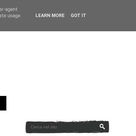
ser-agent
rate usage
LEARN MORE
GOT IT