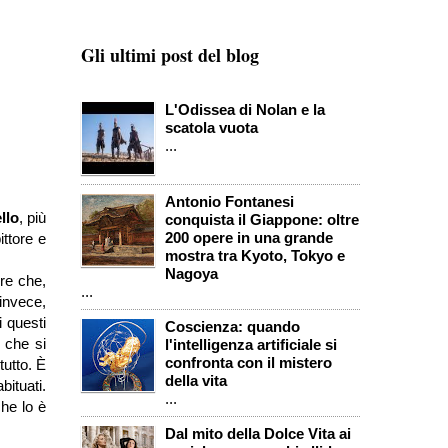
Gli ultimi post del blog
L'Odissea di Nolan e la
scatola vuota
...
Antonio Fontanesi
llo
, più
conquista il Giappone: oltre
200 opere in una grande
ittore e
mostra tra Kyoto, Tokyo e
Nagoya
ure che,
...
invece,
 questi
Coscienza: quando
i che si
l'intelligenza artificiale si
confronta con il mistero
tutto. È
della vita
bituati.
...
che lo è
Dal mito della Dolce Vita ai