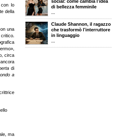
social: come cambia l’idea
 con lo
di bellezza femminile
te della
...
Claude Shannon, il ragazzo
con una
che trasformò l’interruttore
in linguaggio
critico.
...
ografica
hermo»,
o, circa
, ancora
perta
di
 mondo a
rittrice
ello
ale, ma