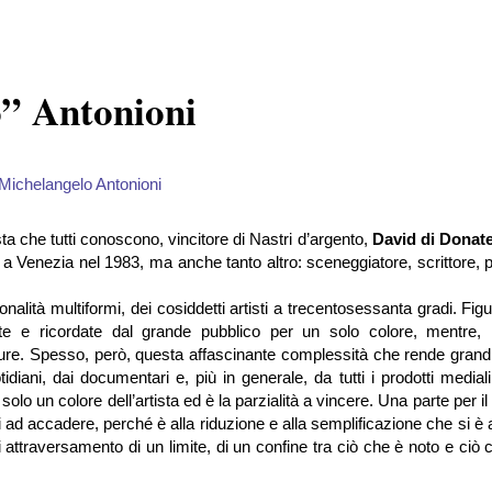
o” Antonioni
sta che tutti conoscono, vincitore di Nastri d’argento,
David di Donate
a
a Venezia nel 1983, ma anche tanto altro: sceneggiatore, scrittore, p
nalità multiformi, dei cosiddetti artisti a trecentosessanta gradi. Fig
e e ricordate dal grande pubblico per un solo colore, mentre, 
re. Spesso, però, questa affascinante complessità che rende grandi
otidiani, dai documentari e, più in generale, da tutti i prodotti medial
lo un colore dell’artista ed è la parzialità a vincere. Una parte per il 
d accadere, perché è alla riduzione e alla semplificazione che si è a
attraversamento di un limite, di un confine tra ciò che è noto e ciò 