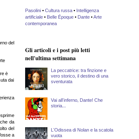
Pasolini
•
Cultura russa
•
Intelligenza
artificiale
•
Belle Époque
•
Dante
•
Arte
contemporanea
urno
del
Gli articoli e i post più letti
nell'ultima settimana
rte
La peccatrice: tra finzione e
re è
vero storico, il destino di una
suta dai
sventurata
perienza
Vai all'inferno, Dante! Che
storia...
esprime
iche da
olto del
L'Odissea di Nolan e la scatola
fosse a
vuota