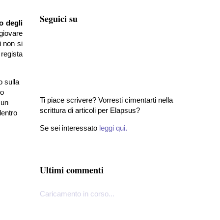
Seguici su
o degli
 giovare
i non si
l regista
o sulla
to
Ti piace scrivere? Vorresti cimentarti nella
 un
scrittura di articoli per Elapsus?
dentro
Se sei interessato
leggi qui
.
Ultimi commenti
Caricamento in corso...