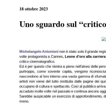
e
t
e
r
b
s
g
e
18 ottobre 2023
o
A
r
o
p
a
k
p
m
Uno sguardo sul “critic
Michelangelo Antonioni
non è stato solo il grande regi
volte protagonista a Cannes,
Leone d’oro alla carrier
critico cinematografico.
Ed è per questo che rientra a pieno nell’alveo delle perso
purtroppo, come sovente capita, vengono riconosciut
nascondono al loro interno una vasta gamma di sfumatu
artisti non viene del tutto restituita dalle pagine dei qu
occupano di cultura e spettacolo. Così al pubblico arriva so
accaduto molte volte nel passato e continua ancora oggi a
Sarebbe auspicabile un esercizio di approfondimento, di 
meno.