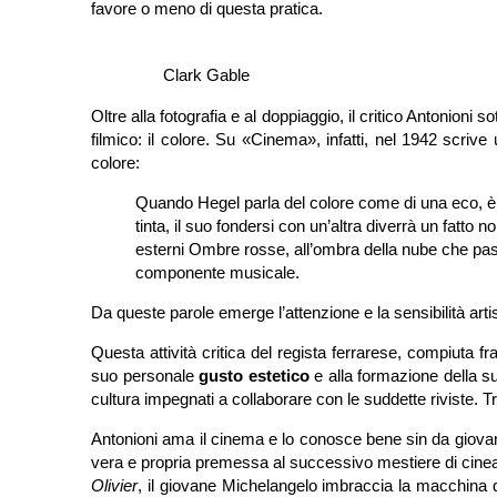
favore o meno di questa pratica.
Clark Gable
Oltre alla fotografia e al doppiaggio, il critico Antonioni
filmico: il colore. Su «Cinema», infatti, nel 1942 scrive 
colore:
Quando Hegel parla del colore come di una eco, è m
tinta, il suo fondersi con un’altra diverrà un fatto
esterni Ombre rosse, all’ombra della nube che pass
componente musicale.
Da queste parole emerge l’attenzione e la sensibilità artisti
Questa attività critica del regista ferrarese, compiuta f
suo personale
gusto estetico
e alla formazione della 
cultura impegnati a collaborare con le suddette riviste. T
Antonioni ama il cinema e lo conosce bene sin da giovane 
vera e propria premessa al successivo mestiere di cineast
Olivier
, il giovane Michelangelo imbraccia la macchina da