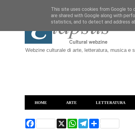
This site uses cookies from Google to de
are shared with Google along with perfo
statistics, and to detect and address a
Webzine culturale di arte, letteratura, musica e 
HOME
ARTE
LETTERATURA
F
X
W
T
S
a
h
e
h
c
a
l
a