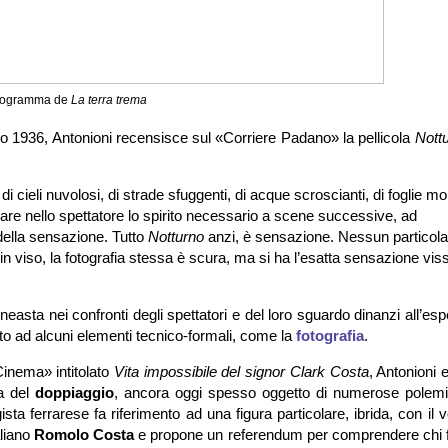
togramma de
La terra trema
no 1936, Antonioni recensisce sul «Corriere Padano» la pellicola
Nott
 cieli nuvolosi, di strade sfuggenti, di acque scroscianti, di foglie mo
e nello spettatore lo spirito necessario a scene successive, ad
 della sensazione. Tutto
Notturno
anzi, è sensazione. Nessun particola
n viso, la fotografia stessa è scura, ma si ha l’esatta sensazione vis
easta nei confronti degli spettatori e del loro sguardo dinanzi all’es
tto ad alcuni elementi tecnico-formali, come la
fotografia
.
Cinema» intitolato
Vita impossibile del signor Clark Costa
, Antonioni 
ca del
doppiaggio
, ancora oggi spesso oggetto di numerose polem
regista ferrarese fa riferimento ad una figura particolare, ibrida, con il v
aliano
Romolo Costa
e propone un referendum per comprendere chi 