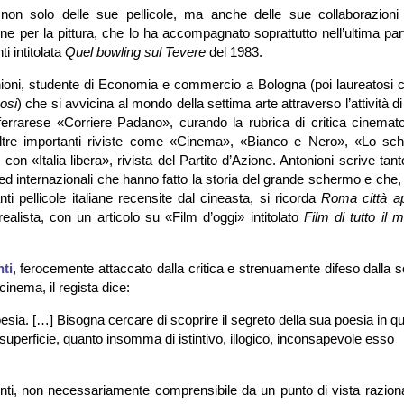
 non solo delle sue pellicole, ma anche delle sue collaborazioni
ne per la pittura, che lo ha accompagnato soprattutto nell’ultima par
i intitolata
Quel bowling sul Tevere
del 1983.
onioni, studente di Economia e commercio a Bologna (poi laureatosi 
osi
) che si avvicina al mondo della settima arte attraverso l’attività di 
o ferrarese «Corriere Padano», curando la rubrica di critica cinemat
tre importanti riviste come «Cinema», «Bianco e Nero», «Lo sc
on «Italia libera», rivista del Partito d’Azione. Antonioni scrive tant
li ed internazionali che hanno fatto la storia del grande schermo e che
ti pellicole italiane recensite dal cineasta, si ricorda
Roma città a
lista, con un articolo su «Film d’oggi» intitolato
Film di tutto il
ti
, ferocemente attaccato dalla critica e strenuamente difeso dalla sc
cinema, il regista dice:
oesia. […] Bisogna cercare di scoprire il segreto della sua poesia in qu
 superficie, quanto insomma di istintivo, illogico, inconsapevole esso
conti, non necessariamente comprensibile da un punto di vista razion