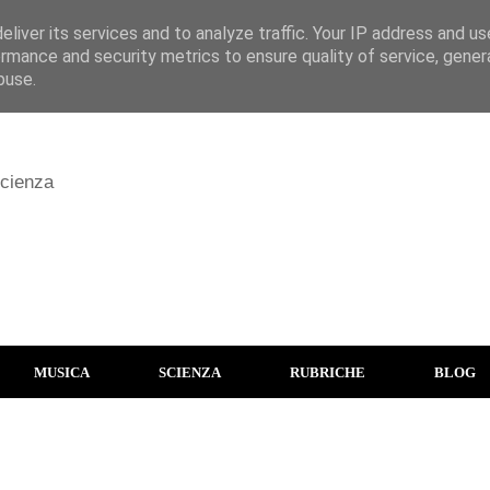
liver its services and to analyze traffic. Your IP address and u
rmance and security metrics to ensure quality of service, gene
buse.
scienza
MUSICA
SCIENZA
RUBRICHE
BLOG