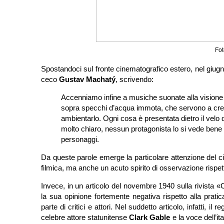
Fo
Spostandoci sul fronte cinematografico estero, nel giug
ceco
Gustav Machatý
, scrivendo:
Accenniamo infine a musiche suonate alla visione di
sopra specchi d’acqua immota, che servono a crear
ambientarlo. Ogni cosa è presentata dietro il velo
molto chiaro, nessun protagonista lo si vede bene i
personaggi.
Da queste parole emerge la particolare attenzione del cin
filmica, ma anche un acuto spirito di osservazione rispe
Invece, in un articolo del novembre 1940 sulla rivista «
la sua opinione fortemente negativa rispetto alla prati
parte di critici e attori. Nel suddetto articolo, infatti, il 
celebre attore statunitense
Clark Gable
e la voce dell’it