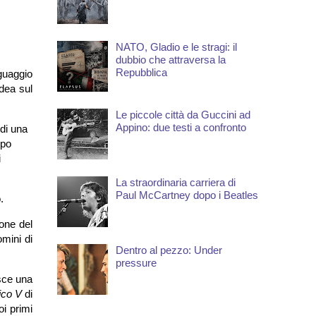
NATO, Gladio e le stragi: il
dubbio che attraversa la
Repubblica
nguaggio
idea sul
Le piccole città da Guccini ad
Appino: due testi a confronto
di una
ipo
i
La straordinaria carriera di
Paul McCartney dopo i Beatles
.
ione del
omini di
Dentro al pezzo: Under
pressure
isce una
ico V
di
oi primi