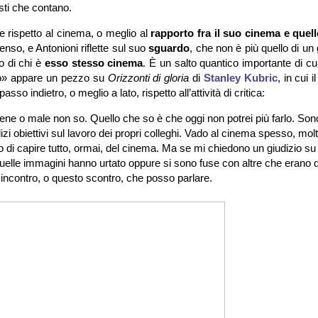
isti che contano.
ne rispetto al cinema, o meglio al
rapporto fra il suo cinema e quell
enso, e Antonioni riflette sul suo
sguardo
, che non è più quello di un
o di chi è
esso stesso cinema
. È un salto quantico importante di cu
ro» appare un pezzo su
Orizzonti di gloria
di
Stanley Kubric
, in cui i
sso indietro, o meglio a lato, rispetto all’attività di critica:
 bene o male non so. Quello che so è che oggi non potrei più farlo. Son
izi obiettivi sul lavoro dei propri colleghi. Vado al cinema spesso, mol
 di capire tutto, ormai, del cinema. Ma se mi chiedono un giudizio su
 quelle immagini hanno urtato oppure si sono fuse con altre che erano 
 incontro, o questo scontro, che posso parlare.