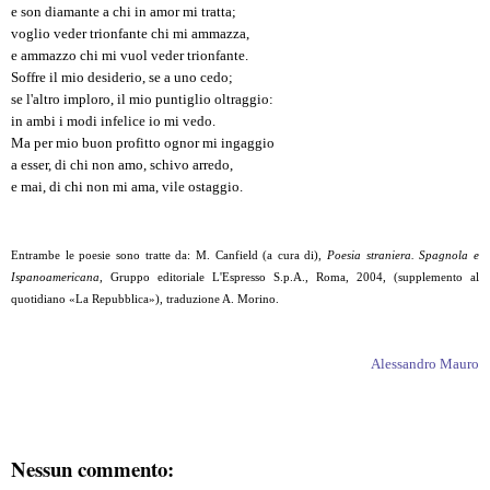
e son diamante a chi in amor mi tratta;
voglio veder trionfante chi mi ammazza,
e ammazzo chi mi vuol veder trionfante.
Soffre il mio desiderio, se a uno cedo;
se l'altro imploro, il mio puntiglio oltraggio:
in ambi i modi infelice io mi vedo.
Ma per mio buon profitto ognor mi ingaggio
a esser, di chi non amo, schivo arredo,
e mai, di chi non mi ama, vile ostaggio.
Entrambe le poesie sono tratte da: M. Canfield (a cura di),
Poesia straniera. Spagnola e
Ispanoamericana
, Gruppo editoriale L'Espresso S.p.A., Roma, 2004, (supplemento al
quotidiano «La Repubblica»), traduzione A. Morino.
Alessandro Mauro
Nessun commento: