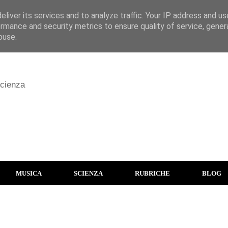
liver its services and to analyze traffic. Your IP address and u
rmance and security metrics to ensure quality of service, gene
buse.
scienza
MUSICA
SCIENZA
RUBRICHE
BLOG