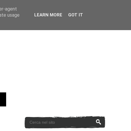
ser-agent
rate usage
LEARN MORE
GOT IT