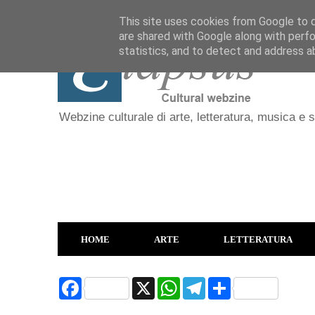
This site uses cookies from Google to de
are shared with Google along with perfo
statistics, and to detect and address a
Webzine culturale di arte, letteratura, musica e 
HOME
ARTE
LETTERATURA
F
X
W
T
S
a
h
e
h
c
a
l
a