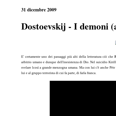
e
t
e
r
b
s
g
e
31 dicembre 2009
o
A
r
o
p
a
k
p
m
Dostoevskij - I demoni (
E' certamente uno dei passaggi più alti della letteratura ciò che
F
arbitrio umano e dunque dell'inesistenza di Dio. Nel suicidio Kirill
svelare lcosì a grande menzogna umana. Ma con lui c'è anche
Pëtr
lui e al gruppo terrorista di cui fa parte, di farla franca.