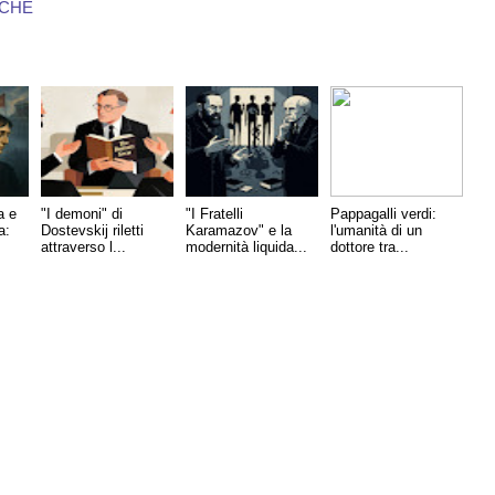
ICHE
a e
"I demoni" di
"I Fratelli
Pappagalli verdi:
a:
Dostevskij riletti
Karamazov" e la
l'umanità di un
attraverso l...
modernità liquida...
dottore tra...