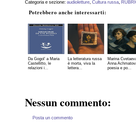
Categoria e sezione:
audioletture
,
Cultura russa
,
RUBR
Potrebbero anche interessarti:
Da Gogol’ a Maria
La letteratura russa
Marina Cvetaev
Castellitto, le
è morta, viva la
Anna Achmatov
relazioni i...
lettera...
poesia e po...
Nessun commento:
Posta un commento