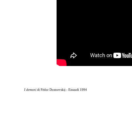
I demoni
di
Fëdor Dostoevskij - Einaudi 1994