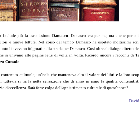
 include più la trasmissione
Damasco
. Damasco era per me, ma anche per mig
utori e nuove letture. Nel corso del tempo Damasco ha ospitato moltissimi scri
unto li avevano folgorati nella strada per Damasco. Così oltre al dialogo diretto del
che si univano alle pagine lette di volta in volta. Ricordo ancora i racconti di
T
zo Consolo
.
 contenuto culturale, un'isola che manteneva alto il valore dei libri e la loro sco
ra, tuttavia si ha la netta sensazione che di anno in anno la qualità contenutist
 d'eccellenza. Sarà forse colpa dell'appiattimento culturale di quest'epoca?
Davi