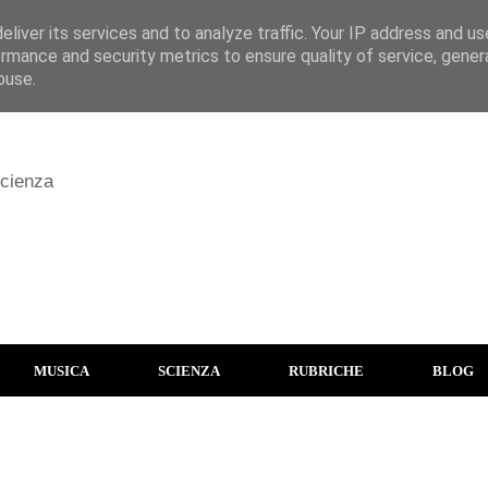
liver its services and to analyze traffic. Your IP address and u
rmance and security metrics to ensure quality of service, gene
buse.
scienza
MUSICA
SCIENZA
RUBRICHE
BLOG