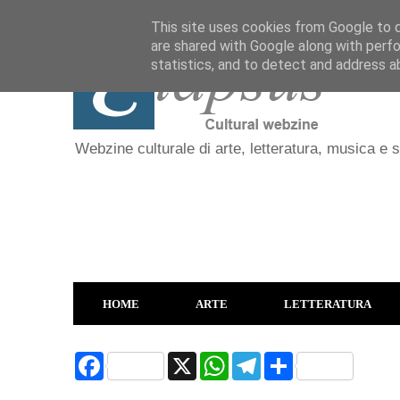
This site uses cookies from Google to de
are shared with Google along with perfo
statistics, and to detect and address a
Webzine culturale di arte, letteratura, musica e 
HOME
ARTE
LETTERATURA
F
X
W
T
S
a
h
e
h
c
a
l
a