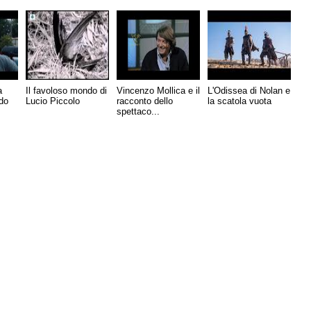
a
Il favoloso mondo di
Vincenzo Mollica e il
L'Odissea di Nolan e
rdo
Lucio Piccolo
racconto dello
la scatola vuota
spettaco...