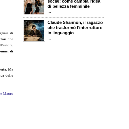
social: come cambia l’idea
di bellezza femminile
...
Claude Shannon, il ragazzo
che trasformò l’interruttore
in linguaggio
liaia di
...
ttori che
l'autore,
omasi di
perta. Ma
ica delle
de Mauro