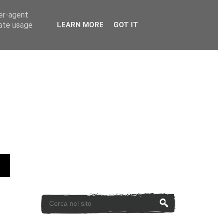
ser-agent
rate usage
LEARN MORE
GOT IT