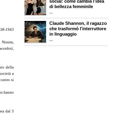
social: come cambia l’idea
di bellezza femminile
...
Claude Shannon, il ragazzo
che trasformò l’interruttore
938-1943
in linguaggio
...
a Nissim,
acerdoti,
nto della
società a
contro si
non hanno
sta dal 3