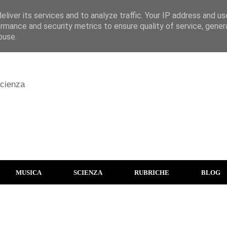
liver its services and to analyze traffic. Your IP address and u
rmance and security metrics to ensure quality of service, gene
buse.
scienza
MUSICA
SCIENZA
RUBRICHE
BLOG