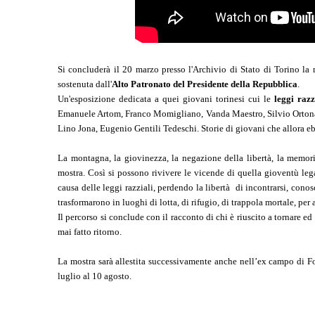
Si concluderà il 20 marzo presso l'Archivio di Stato di Torino la 
sostenuta dall'
Alto Patronato del Presidente della Repubblica
.
Un'esposizione dedicata a quei giovani torinesi cui le
leggi razz
Emanuele Artom, Franco Momigliano, Vanda Maestro, Silvio Ortona, 
Lino Jona, Eugenio Gentili Tedeschi. Storie di giovani che allora 
La montagna, la giovinezza, la negazione della libertà, la memoria
mostra. Così si possono rivivere le vicende di quella gioventù lega
causa delle leggi razziali, perdendo la libertà di incontrarsi, conos
trasformarono in luoghi di lotta, di rifugio, di trappola mortale, per
Il percorso si conclude con il racconto di chi è riuscito a tornare
mai fatto ritorno.
La mostra sarà allestita successivamente anche nell’ex campo di Fo
luglio al 10 agosto.