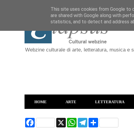
This site uses cookies from Google to de
are shared with Google along with perfo
statistics, and to detect and address a
Webzine culturale di arte, letteratura, musica e 
HOME
ARTE
LETTERATURA
F
X
W
T
S
a
h
e
h
c
a
l
a