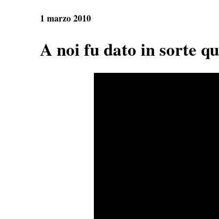
e
t
e
r
b
s
g
e
1 marzo 2010
o
A
r
o
p
a
k
p
m
A noi fu dato in sorte q