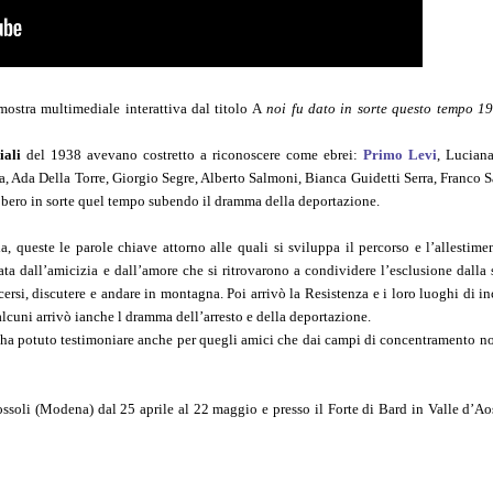
mostra multimediale interattiva dal titolo A
noi fu dato in sorte questo tempo 1
iali
del 1938 avevano costretto a riconoscere come ebrei:
Primo Levi
, Lucian
Ada Della Torre, Giorgio Segre, Alberto Salmoni, Bianca Guidetti Serra, Franco S
ebbero in sorte quel tempo subendo il dramma della deportazione.
, queste le parole chiave attorno alle quali si sviluppa il percorso e l’allestime
ta dall’amicizia e dall’amore che si ritrovarono a condividere l’esclusione dalla 
cersi, discutere e andare in montagna. Poi arrivò la Resistenza e i loro luoghi di in
 alcuni arrivò ianche l dramma dell’arresto e della deportazione.
 ed ha potuto testimoniare anche per quegli amici che dai campi di concentramento 
ssoli (Modena) dal 25 aprile al 22 maggio e presso il Forte di Bard in Valle d’Ao