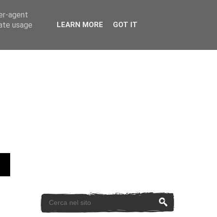
ser-agent
rate usage
LEARN MORE
GOT IT