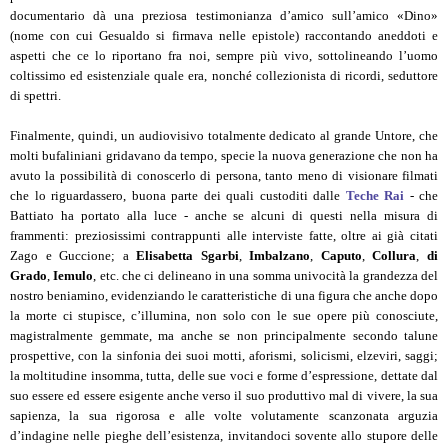
documentario dà una preziosa testimonianza d’amico sull’amico «Dino»
(nome con cui Gesualdo si firmava nelle epistole) raccontando aneddoti e
aspetti che ce lo riportano fra noi, sempre più vivo, sottolineando l’uomo
coltissimo ed esistenziale quale era, nonché collezionista di ricordi, seduttore
di spettri.
Finalmente, quindi, un audiovisivo totalmente dedicato al grande Untore, che
molti bufaliniani gridavano da tempo, specie la nuova generazione che non ha
avuto la possibilità di conoscerlo di persona, tanto meno di visionare filmati
che lo riguardassero, buona parte dei quali custoditi dalle
Teche Rai
- che
Battiato ha portato alla luce - anche se alcuni di questi nella misura di
frammenti: preziosissimi contrappunti alle interviste fatte, oltre ai già citati
Zago e Guccione; a
Elisabetta Sgarbi
,
Imbalzano
,
Caputo
,
Collura
,
di
Grado
,
Iemulo
, etc. che ci delineano in una somma univocità la grandezza del
nostro beniamino, evidenziando le caratteristiche di una figura che anche dopo
la morte ci stupisce, c’illumina, non solo con le sue opere più conosciute,
magistralmente gemmate, ma anche se non principalmente secondo talune
prospettive, con la sinfonia dei suoi motti, aforismi, solicismi, elzeviri, saggi;
la moltitudine insomma, tutta, delle sue voci e forme d’espressione, dettate dal
suo essere ed essere esigente anche verso il suo produttivo mal di vivere, la sua
sapienza, la sua rigorosa e alle volte volutamente scanzonata arguzia
d’indagine nelle pieghe dell’esistenza, invitandoci sovente allo stupore delle