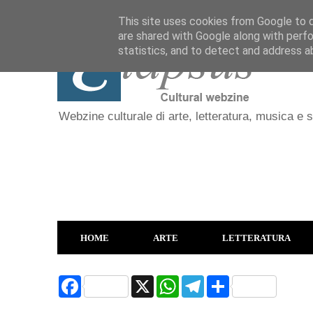
This site uses cookies from Google to de
are shared with Google along with perfo
statistics, and to detect and address a
Webzine culturale di arte, letteratura, musica e 
HOME
ARTE
LETTERATURA
F
X
W
T
S
a
h
e
h
c
a
l
a