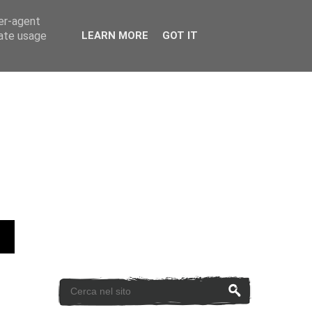
ser-agent
rate usage
LEARN MORE
GOT IT