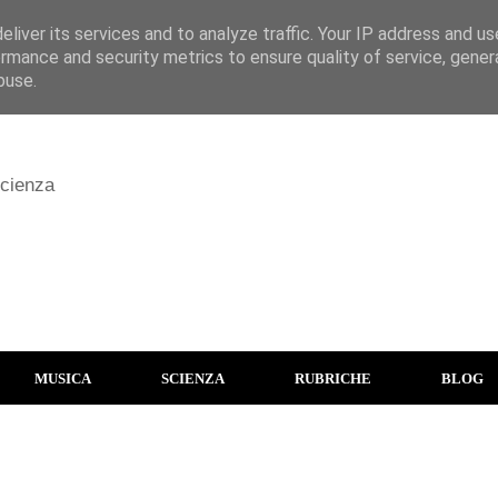
liver its services and to analyze traffic. Your IP address and u
rmance and security metrics to ensure quality of service, gene
buse.
scienza
MUSICA
SCIENZA
RUBRICHE
BLOG