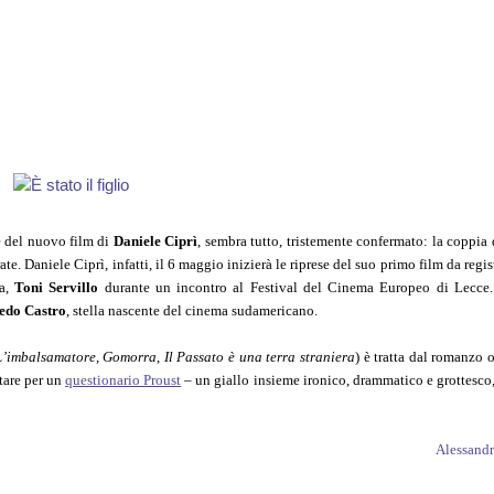
e del nuovo film di
Daniele Ciprì
, sembra tutto, tristemente confermato: la coppia d
e. Daniele Ciprì, infatti, il 6 maggio inizierà le riprese del suo primo film da regis
fa,
Toni Servillo
durante un incontro al Festival del Cinema Europeo di Lecce. 
edo Castro
, stella nascente del cinema sudamericano.
L’imbalsamatore
,
Gomorra
,
Il Passato è una terra straniera
) è tratta dal romanz
tare per un
questionario Proust
– un giallo insieme ironico, drammatico e grottesco
Alessand