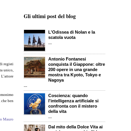
Gli ultimi post del blog
L'Odissea di Nolan e la
scatola vuota
...
Antonio Fontanesi
i registi
conquista il Giappone: oltre
200 opere in una grande
ta unico,
mostra tra Kyoto, Tokyo e
L’attore
Nagoya
...
o omonimo
Coscienza: quando
l'intelligenza artificiale si
, che ben
confronta con il mistero
della vita
...
ro Mauro
Dal mito della Dolce Vita ai