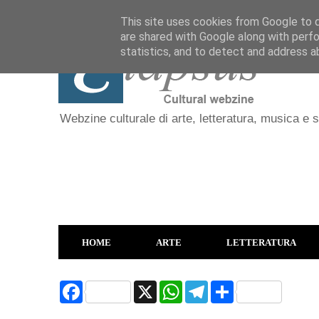
This site uses cookies from Google to de
are shared with Google along with perfo
statistics, and to detect and address a
Webzine culturale di arte, letteratura, musica e 
HOME
ARTE
LETTERATURA
F
X
W
T
S
a
h
e
h
c
a
l
a