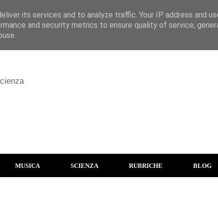
liver its services and to analyze traffic. Your IP address and u
rmance and security metrics to ensure quality of service, gene
buse.
scienza
MUSICA
SCIENZA
RUBRICHE
BLOG