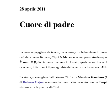
e
t
e
r
b
s
g
e
28 aprile 2011
o
A
r
o
p
a
k
p
m
Cuore di padre
La voce serpeggiava da tempo, ma adesso, con le imminenti ripres
cult
del cinema italiano,
Ciprì & Maresco
hanno preso strade separat
È stato il figlio
. A darne l’annuncio è stato, qualche settimana 
campano, infatti, sarà il protagonista della pellicola insieme ad
Alfr
La storia, sceneggiata dallo stesso Ciprì con
Massimo Gaudioso
(
di
Roberto Alajmo
– autore che questo sito ha avuto l’onore d’ospi
si sposa con la poetica di Ciprì.