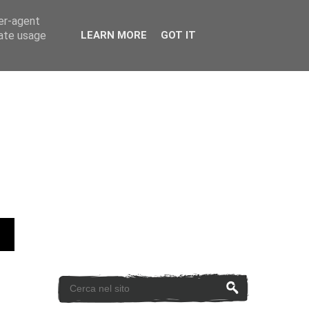
ser-agent
rate usage
LEARN MORE
GOT IT