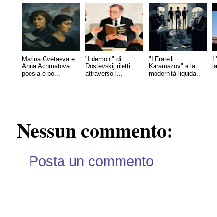
Marina Cvetaeva e
"I demoni" di
"I Fratelli
L
Anna Achmatova:
Dostevskij riletti
Karamazov" e la
l
poesia e po...
attraverso l...
modernità liquida...
Nessun commento:
Posta un commento