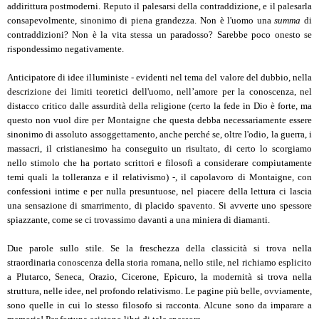
addirittura postmoderni. Reputo il palesarsi della contraddizione, e il palesarla
consapevolmente, sinonimo di piena grandezza. Non è l'uomo una
summa
di
contraddizioni? Non è la vita stessa un paradosso? Sarebbe poco onesto se
rispondessimo negativamente.
Anticipatore di idee illuministe - evidenti nel tema del valore del dubbio, nella
descrizione dei limiti teoretici dell'uomo, nell’amore per la conoscenza, nel
distacco critico dalle assurdità della religione (certo la fede in Dio è forte, ma
questo non vuol dire per Montaigne che questa debba necessariamente essere
sinonimo di assoluto assoggettamento, anche perché se, oltre l'odio, la guerra, i
massacri, il cristianesimo ha conseguito un risultato, di certo lo scorgiamo
nello stimolo che ha portato scrittori e filosofi a considerare compiutamente
temi quali la tolleranza e il relativismo) -, il capolavoro di Montaigne, con
confessioni intime e per nulla presuntuose, nel piacere della lettura ci lascia
una sensazione di smarrimento, di placido spavento. Si avverte uno spessore
spiazzante, come se ci trovassimo davanti a una miniera di diamanti.
Due parole sullo stile. Se la freschezza della classicità si trova nella
straordinaria conoscenza della storia romana, nello stile, nel richiamo esplicito
a Plutarco, Seneca, Orazio, Cicerone, Epicuro, la modernità si trova nella
struttura, nelle idee, nel profondo relativismo. Le pagine più belle, ovviamente,
sono quelle in cui lo stesso filosofo si racconta. Alcune sono da imparare a