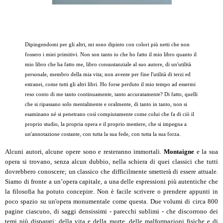
Dipingendomi per gli altri, mi sono dipinto con colori più netti che non
fossero i miei primitivi. Non son tanto io che ho fatto il mio libro quanto il
mio libro che ha fatto me, libro consustanziale al suo autore, di un'utilità
personale, membro della mia vita; non avente per fine l'utilità di terzi ed
estranei, come tutti gli altri libri. Ho forse perduto il mio tempo ad essermi
reso conto di me tanto continuamente, tanto accuratamente? Di fatto, quelli
che si ripassano solo mentalmente e oralmente, di tanto in tanto, non si
esaminano né si penetrano così compiutamente come colui che fa di ciò il
proprio studio, la propria opera e il proprio mestiere, che si impegna a
un'annotazione costante, con tutta la sua fede, con tutta la sua forza.
Alcuni autori, alcune opere sono e resteranno immortali.
Montaigne
e la sua
opera si trovano, senza alcun dubbio, nella schiera di quei classici che tutti
dovrebbero conoscere; un classico che difficilmente smetterà di essere attuale.
Siamo di fronte a un’opera capitale, a una delle espressioni più autentiche che
la filosofia ha potuto concepire. Non è facile scrivere o prendere appunti in
poco spazio su un'opera monumentale come questa. Due volumi di circa 800
pagine ciascuno, di saggi densissimi - parecchi sublimi - che discorrono dei
temi più disparati: della vita e della morte, delle malformazioni fisiche e di