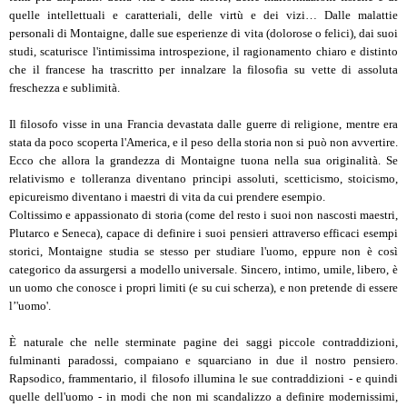
quelle intellettuali e caratteriali, delle virtù e dei vizi… Dalle malattie
personali di Montaigne, dalle sue esperienze di vita (dolorose o felici), dai suoi
studi, scaturisce l'intimissima introspezione, il ragionamento chiaro e distinto
che il francese ha trascritto per innalzare la filosofia su vette di assoluta
freschezza e sublimità.
Il filosofo visse in una Francia devastata dalle guerre di religione, mentre era
stata da poco scoperta l'America, e il peso della storia non si può non avvertire.
Ecco che allora la grandezza di Montaigne tuona nella sua originalità. Se
relativismo e tolleranza diventano principi assoluti, scetticismo, stoicismo,
epicureismo diventano i maestri di vita da cui prendere esempio.
Coltissimo e appassionato di storia (come del resto i suoi non nascosti maestri,
Plutarco e Seneca), capace di definire i suoi pensieri attraverso efficaci esempi
storici, Montaigne studia se stesso per studiare l'uomo, eppure non è così
categorico da assurgersi a modello universale. Sincero, intimo, umile, libero, è
un uomo che conosce i propri limiti (e su cui scherza), e non pretende di essere
l’'uomo'.
È naturale che nelle sterminate pagine dei saggi piccole contraddizioni,
fulminanti paradossi, compaiano e squarciano in due il nostro pensiero.
Rapsodico, frammentario, il filosofo illumina le sue contraddizioni - e quindi
quelle dell'uomo - in modi che non mi scandalizzo a definire modernissimi,