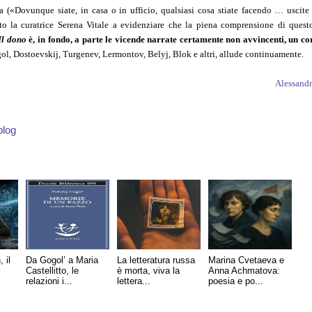
na («Dovunque siate, in casa o in ufficio, qualsiasi cosa stiate facendo … uscite
to la curatrice Serena Vitale a evidenziare che la piena comprensione di quest
Il dono
è, in fondo, a parte le vicende narrate certamente non avvincenti, un c
gol, Dostoevskij, Turgenev, Lermontov, Belyj, Blok e altri, allude continuamente.
Alessand
blog
 il
Da Gogol’ a Maria
La letteratura russa
Marina Cvetaeva e
Castellitto, le
è morta, viva la
Anna Achmatova:
relazioni i...
lettera...
poesia e po...