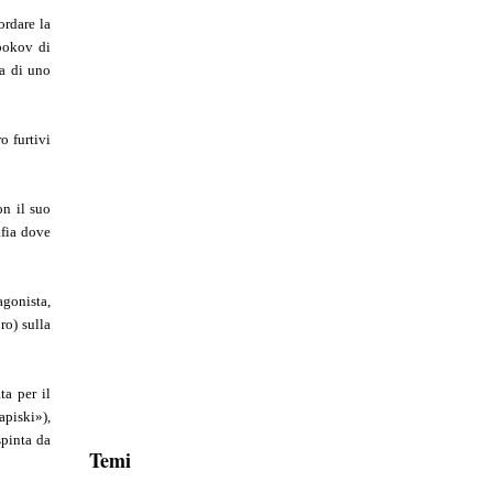
ordare la
abokov di
va di uno
o furtivi
on il suo
afia dove
agonista,
ro) sulla
ta per il
piski»),
spinta da
Temi