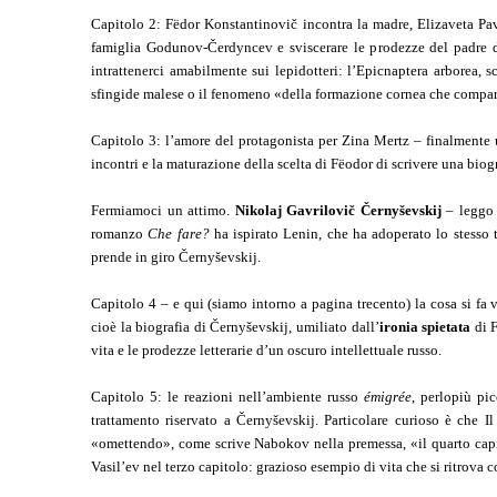
Capitolo 2: Fëdor Konstantinovič incontra la madre, Elizaveta Pav
famiglia Godunov-Čerdyncev e sviscerare le prodezze del padre d
intrattenerci amabilmente sui lepidotteri: l’Epicnaptera arborea, s
sfingide malese o il fenomeno «della formazione cornea che compar
Capitolo 3: l’amore del protagonista per Zina Mertz – finalmente 
incontri e la maturazione della scelta di Fëodor di scrivere una biog
Fermiamoci un attimo.
Nikolaj Gavrilovič Černyševskij
– leggo d
romanzo
Che fare?
ha ispirato Lenin, che ha adoperato lo stesso t
prende in giro Černyševskij.
Capitolo 4 – e qui (siamo intorno a pagina trecento) la cosa si fa v
cioè la biografia di Černyševskij, umiliato dall’
ironia spietata
di F
vita e le prodezze letterarie d’un oscuro intellettuale russo.
Capitolo 5: le reazioni nell’ambiente russo
émigrée
, perlopiù pic
trattamento riservato a Černyševskij. Particolare curioso è ch
«omettendo», come scrive Nabokov nella premessa, «il quarto capito
Vasil’ev nel terzo capitolo: grazioso esempio di vita che si ritrova 