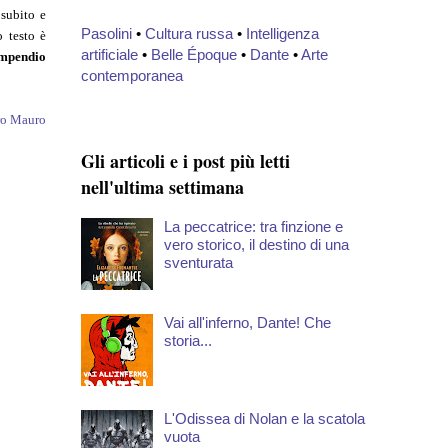
 subito e
Pasolini
•
Cultura russa
•
Intelligenza
o testo è
artificiale
•
Belle Époque
•
Dante
•
Arte
ompendio
contemporanea
ro Mauro
Gli articoli e i post più letti
nell'ultima settimana
La peccatrice: tra finzione e
vero storico, il destino di una
sventurata
Vai all'inferno, Dante! Che
storia...
L'Odissea di Nolan e la scatola
vuota