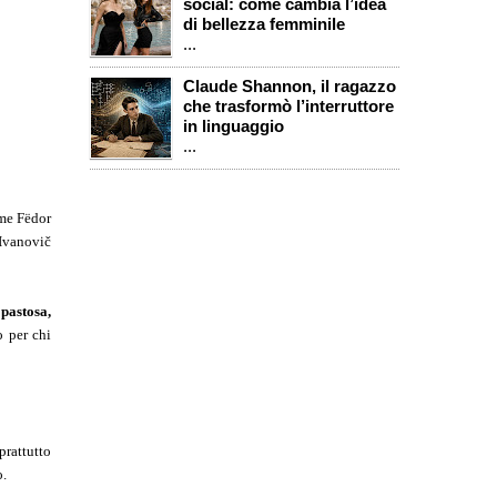
social: come cambia l’idea
di bellezza femminile
...
Claude Shannon, il ragazzo
che trasformò l’interruttore
in linguaggio
...
ome Fëdor
Ivanovič
 pastosa,
o per chi
prattutto
o.