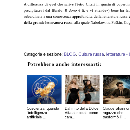
A differenza di quel che scrive Pietro Citati in quarta di coperti
precipitatevi dal libraio.
Il dono
è lì, e vi attende») bene ha fat
subordinata a una conoscenza approfondita della letteratura russa.
della grande letteratura russa
, alla quale Nabokov, tra Puškin, Go
Categoria e sezione:
BLOG
,
Cultura russa
,
letteratura - 
Potrebbero anche interessarti:
Coscienza: quando
Dal mito della Dolce
Claude Shannon,
l'intelligenza
Vita ai social: come
ragazzo che
artificiale ...
cam...
trasformò l’i...