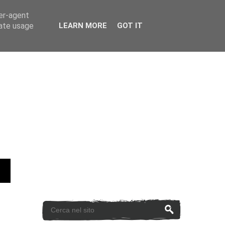
ser-agent
rate usage
LEARN MORE
GOT IT