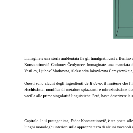
Immaginate una storia ambientata fra gli immigrati russi a Berlino
Konstantinovič Godunov-Čerdyncev. Immaginate una manciata di b
Vasil’ev, Ljubov’ Markovna, Aleksandra Jakovlevna Černyševskaja,
Questi sono alcuni degli ingredienti de
Il dono
, il
mattone
che l
ricchissima
, munifica di metafore spiazzanti e minuziosissime des
vacilla alle prime singolarità linguistiche. Però, basta descrivere la
Capitolo 1: il protagonista, Fëdor Konstantinovič, è un poeta all
lunghi monologhi interiori sulla appropriatezza di alcuni vocaboli a