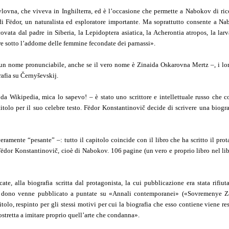
lovna, che viveva in Inghilterra, ed è l’occasione che permette a Nabokov di ric
i Fëdor, un naturalista ed esploratore importante. Ma soprattutto consente a N
covata dal padre in Siberia, la Lepidoptera asiatica, la Acherontia atropos, la lar
e sotto l’addome delle femmine fecondate dei parnassi».
un nome pronunciabile, anche se il vero nome è Zinaida Oskarovna Mertz –, i lor
rafia su Černyševskij.
a Wikipedia, mica lo sapevo! – è stato uno scrittore e intellettuale russo che c
itolo per il suo celebre testo. Fëdor Konstantinovič decide di scrivere una biogr
eramente “pesante” –: tutto il capitolo coincide con il libro che ha scritto il prot
ëdor Konstantinovič, cioè di Nabokov. 106 pagine (un vero e proprio libro nel lib
cate, alla biografia scritta dal protagonista, la cui pubblicazione era stata rifiuta
e Il dono venne pubblicato a puntate su «Annali contemporanei» («Sovremenye Za
lo, respinto per gli stessi motivi per cui la biografia che esso contiene viene re
costretta a imitare proprio quell’arte che condanna».