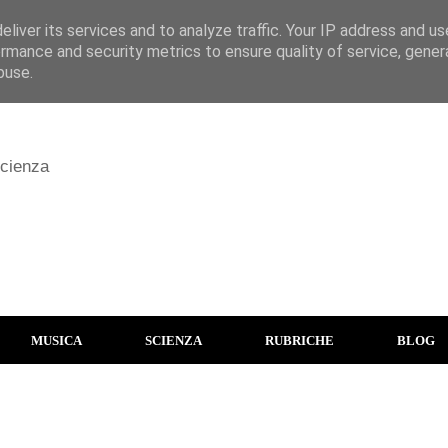
liver its services and to analyze traffic. Your IP address and u
rmance and security metrics to ensure quality of service, gene
buse.
scienza
MUSICA
SCIENZA
RUBRICHE
BLOG