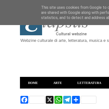
This site uses cookies from Google to de
are shared with Google along with perfo
statistics, and to detect and address a
Webzine culturale di arte, letteratura, musica e 
HOME
ARTE
LETTERATURA
F
X
W
T
S
a
h
e
h
c
a
l
a