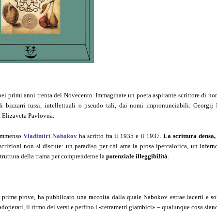
 nei primi anni trenta del Novecento. Immaginate un poeta aspirante scrittore di n
izzarri russi, intellettuali o pseudo tali, dai nomi impronunciabili: Georgij 
 Elizaveta Pavlovna.
’immenso
Vladimiri Nabokov
ha scritto fra il 1935 e il 1937.
La scrittura densa,
crizioni non si discute: un paradiso per chi ama la prosa ipercalorica, un infern
 struttura della trama per comprenderne la
potenziale illeggibilità
.
e prime prove, ha pubblicato una raccolta dalla quale Nabokov estrae lacerti e so
doperati, il ritmo dei versi e perfino i «tetrametri giambici» – qualunque cosa sian