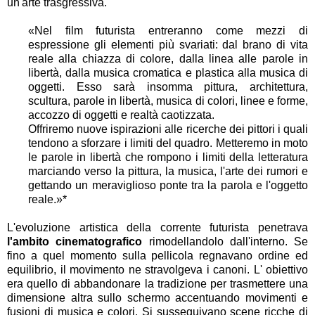
un'arte trasgressiva.
«
Nel film futurista entreranno come mezzi di
espressione gli elementi più svariati: dal brano di vita
reale alla chiazza di colore, dalla linea alle parole in
libertà, dalla musica cromatica e plastica alla musica di
oggetti. Esso sarà insomma pittura, architettura,
scultura, parole in libertà, musica di colori, linee e forme,
accozzo di oggetti e realtà caotizzata.
Offriremo nuove ispirazioni alle ricerche dei pittori i quali
tendono a sforzare i limiti del quadro. Metteremo in moto
le parole in libertà che rompono i limiti della letteratura
marciando verso la pittura, la musica, l'arte dei rumori e
gettando un meraviglioso ponte tra la parola e l'oggetto
reale.»*
L'evoluzione artistica della corrente futurista penetrava
l'ambito cinematografico
rimodellandolo dall'interno. Se
fino a quel momento sulla pellicola regnavano ordine ed
equilibrio, il movimento ne stravolgeva i canoni. L' obiettivo
era quello di abbandonare la tradizione per trasmettere una
dimensione altra sullo schermo accentuando movimenti e
fusioni di musica e colori. Si susseguivano scene ricche di