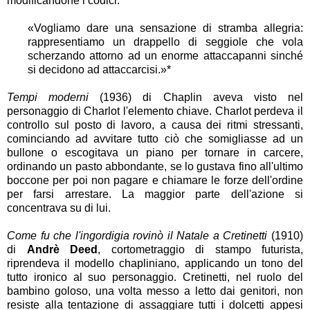
modificandone i codici.
«Vogliamo dare una sensazione di stramba allegria:
rappresentiamo un drappello di seggiole che vola
scherzando attorno ad un enorme attaccapanni sinché
si decidono ad attaccarcisi.»*
Tempi moderni
(1936) di Chaplin aveva visto nel
personaggio di Charlot l'elemento chiave. Charlot perdeva il
controllo sul posto di lavoro, a causa dei ritmi stressanti,
cominciando ad avvitare tutto ciò che somigliasse ad un
bullone o escogitava un piano per tornare in carcere,
ordinando un pasto abbondante, se lo gustava fino all'ultimo
boccone per poi non pagare e chiamare le forze dell'ordine
per farsi arrestare. La maggior parte dell'azione si
concentrava su di lui.
Come fu che l'ingordigia rovinò il Natale a Cretinetti
(1910)
di
Andrè Deed
, cortometraggio di stampo futurista,
riprendeva il modello chapliniano, applicando un tono del
tutto ironico al suo personaggio. Cretinetti, nel ruolo del
bambino goloso, una volta messo a letto dai genitori, non
resiste alla tentazione di assaggiare tutti i dolcetti appesi