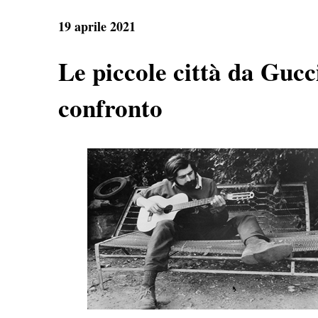
e
t
e
r
b
s
g
e
19 aprile 2021
o
A
r
o
p
a
k
p
m
Le piccole città da Gucc
confronto