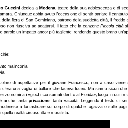
co Guccini
dedica a
Modena
, teatro della sua adolescenza e di sc
amara. Chiunque abbia avuto l’occasione di sentir parlare il cantaut
 della fiera di San Geminiano, patrono della suddetta città, il freddo 
tesso non riusciva ad adattarsi. Il fatto che la canzone
Piccola città
si
sue parole un impatto ancor più tagliente, rendendo questo brano un’a
cchie;
anto malinconia;
via.
olmo di aspettative per il giovane Francesco, non a caso viene
rra c’era una voglia di ballare che faceva luce». Ma siamo sicuri ch
pezzo nomina i «giochi consumati dentro al Florida», luogo in cui i 
c’è anche tanta
privazione
, tanta vacuità. Leggendo il testo ci se
odenese a fantasticare sul corpo di qualche ragazza o sulle pagin
 quella realtà circoscritta e moralista.