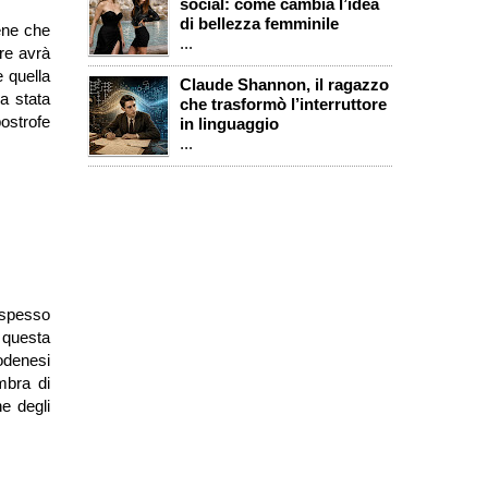
social: come cambia l’idea
di bellezza femminile
ene che
...
ore avrà
e quella
Claude Shannon, il ragazzo
a stata
che trasformò l’interruttore
postrofe
in linguaggio
...
 spesso
e questa
modenesi
mbra di
e degli