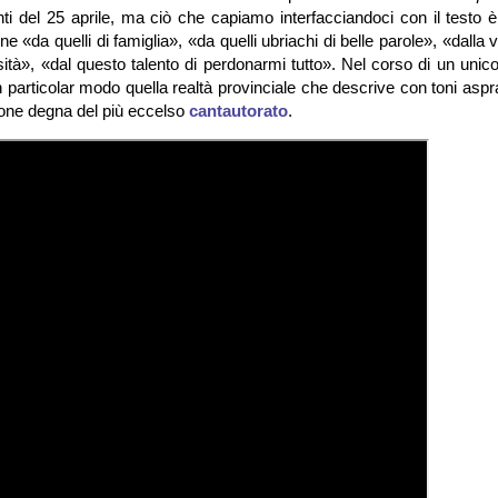
nti del 25 aprile, ma ciò che capiamo interfacciandoci con il testo 
ne «da quelli di famiglia», «da quelli ubriachi di belle parole», «dalla v
sità», «dal questo talento di perdonarmi tutto». Nel corso di un uni
n particolar modo quella realtà provinciale che descrive con toni as
zione degna del più eccelso
cantautorato
.