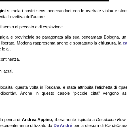
ini
stimola i nostri sensi accecandoci con le «vetrate viola» e stor
ita l’invettiva dell’autore.
l senso di peccato e di espiazione
rigia e provinciale se paragonata alla sua beneamata Bologna, un 
 liberato. Modena rappresenta anche e soprattutto la
chiusura
, la
ca
 le ali.
continenza,
i acuti,
ocalità, questa volta in Toscana, è stata attribuita l’etichetta di «pa
ediocrità». Anche in questo casole “piccole città” vengono as
ella penna di
Andrea Appino
, liberamente ispirato a
Desolation Row
 precedentemente utilizzato da
De André
per la stesura di
Via della po