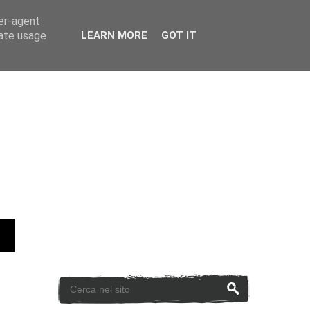
ser-agent
rate usage
LEARN MORE
GOT IT