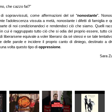
ino, che cazzo fai?"
di sopravvissuti, come affermazioni del sé “
nonostante
”. Nonost
te l’adolescenza vissuta a metà, nonostante i difetti di famiglia e qu
 parte di noi condizionandoci e rendendoci ciò che siamo. Quelli rac
 in cui è raggruppato tutto ciò che si odia del proprio essere, tutto c
 liberarsene equivale a voler liberarsi da sé stessi e se tale tentativo
re delle parole e incidere il proprio canto di diniego, destinato a d
una volta questo tipo di
oppressione
.
Sara Zu