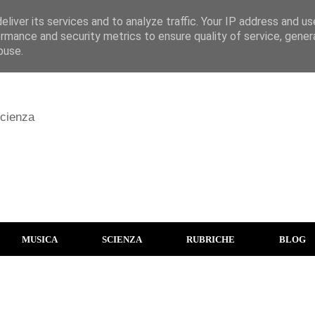
liver its services and to analyze traffic. Your IP address and u
rmance and security metrics to ensure quality of service, gene
buse.
scienza
MUSICA
SCIENZA
RUBRICHE
BLOG