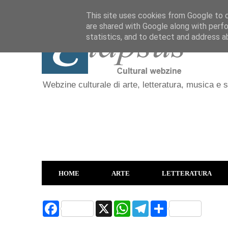
This site uses cookies from Google to de
are shared with Google along with perfo
statistics, and to detect and address a
Webzine culturale di arte, letteratura, musica e 
HOME
ARTE
LETTERATURA
F
X
W
T
S
a
h
e
h
c
a
l
a