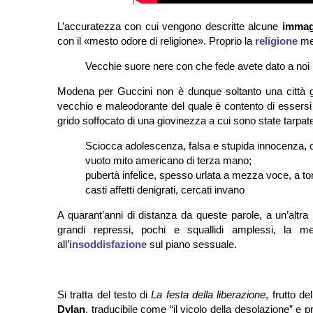
L’accuratezza con cui vengono descritte alcune
immag
con il «mesto odore di religione». Proprio la
religione
mer
Vecchie suore nere con che fede avete dato a noi i
Modena per Guccini non è dunque soltanto una città g
vecchio e maleodorante del quale è contento di essersi
grido soffocato di una giovinezza a cui sono state tarpate
Sciocca adolescenza, falsa e stupida innocenza, 
vuoto mito americano di terza mano;
pubertà infelice, spesso urlata a mezza voce, a ton
casti affetti denigrati, cercati invano
A quarant’anni di distanza da queste parole, a un’altra l
grandi repressi, pochi e squallidi amplessi, la m
all’
insoddisfazione
sul piano sessuale.
Si tratta del testo di
La festa della liberazione
, frutto d
Dylan
, traducibile come “il vicolo della desolazione” e