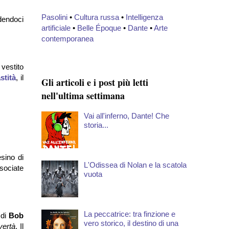
Pasolini
•
Cultura russa
•
Intelligenza
dendoci
artificiale
•
Belle Époque
•
Dante
•
Arte
contemporanea
vestito
stità
, il
Gli articoli e i post più letti
nell'ultima settimana
Vai all'inferno, Dante! Che
storia...
esino di
L'Odissea di Nolan e la scatola
sociate
vuota
La peccatrice: tra finzione e
di
Bob
vero storico, il destino di una
vertà
. Il