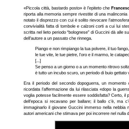
«Piccola città, bastardo posto» è l’epiteto che
Frances
riporta alla memoria sempre rivestite di una malinconia 
notato il disprezzo con cui è solito rievocare l’atmosfera
convivialità fatta di tombole e calzoni corti a cui lui s
scritta nel lieto periodo “bolognese” di Guccini dà alle 
dell’autore a un passato che rinnega.
Piango e non rimpiango la tua polvere, il tuo fango,
le tue vite, le tue pietre, l'oro e il marmo, le catape
[...]
Se penso a un giorno o a un momento ritrovo solt
è tutto un incubo scuro, un periodo di buio gettato 
Era il periodo del secondo dopoguerra, un momento c
ricordata l’affermazione da lui rilasciata «dopo la gue
voglia potesse facilmente essere soddisfatta? Certo, il 
dell’epoca si recavano per ballare; il ballo c’è, ma 
immaginarlo il giovane Guccini immerso nella nebbia m
autori americani che stimava per poi incorrere nel nulla di