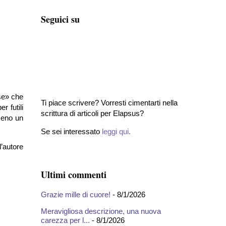
Seguici su
ese» che
Ti piace scrivere? Vorresti cimentarti nella
r futili
scrittura di articoli per Elapsus?
meno un
Se sei interessato
leggi qui
.
l’autore
Ultimi commenti
Grazie mille di cuore!
- 8/1/2026
Meravigliosa descrizione, una nuova
carezza per l...
- 8/1/2026