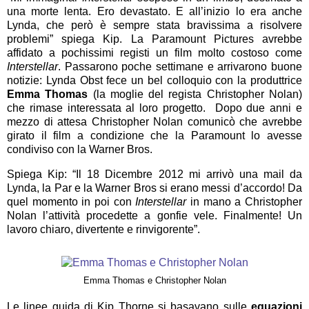
una morte lenta. Ero devastato. E all’inizio lo era anche
Lynda, che però è sempre stata bravissima a risolvere
problemi” spiega Kip. La Paramount Pictures avrebbe
affidato a pochissimi registi un film molto costoso come
Interstellar
. Passarono poche settimane e arrivarono buone
notizie: Lynda Obst fece un bel colloquio con la produttrice
Emma Thomas
(la moglie del regista Christopher Nolan)
che rimase interessata al loro progetto. Dopo due anni e
mezzo di attesa Christopher Nolan comunicò che avrebbe
girato il film a condizione che la Paramount lo avesse
condiviso con la Warner Bros.
Spiega Kip: “Il 18 Dicembre 2012 mi arrivò una mail da
Lynda, la Par e la Warner Bros si erano messi d’accordo! Da
quel momento in poi con
Interstellar
in mano a Christopher
Nolan l’attività procedette a gonfie vele. Finalmente! Un
lavoro chiaro, divertente e rinvigorente”.
Emma Thomas e Christopher Nolan
Le linee guida di Kip Thorne si basavano sulle
equazioni