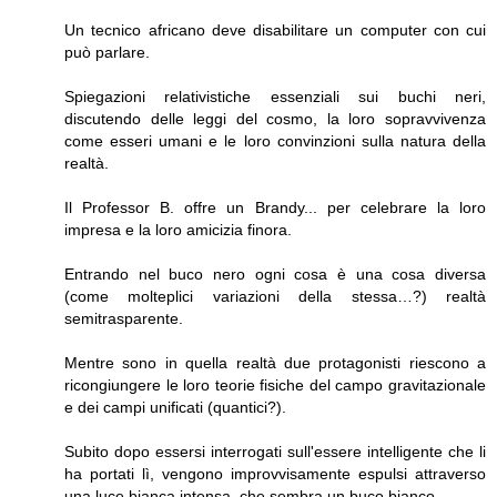
Un tecnico africano deve disabilitare un computer con cui
può parlare.
Spiegazioni relativistiche essenziali sui buchi neri,
discutendo delle leggi del cosmo, la loro sopravvivenza
come esseri umani e le loro convinzioni sulla natura della
realtà.
Il Professor B. offre un Brandy... per celebrare la loro
impresa e la loro amicizia finora.
Entrando nel buco nero ogni cosa è una cosa diversa
(come molteplici variazioni della stessa…?) realtà
semitrasparente.
Mentre sono in quella realtà due protagonisti riescono a
ricongiungere le loro teorie fisiche del campo gravitazionale
e dei campi unificati (quantici?).
Subito dopo essersi interrogati sull'essere intelligente che li
ha portati lì, vengono improvvisamente espulsi attraverso
una luce bianca intensa, che sembra un buco bianco.