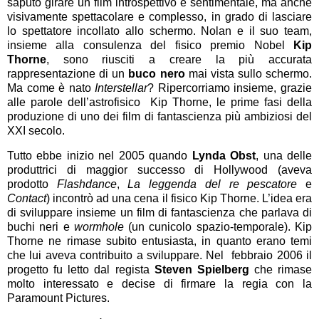
saputo girare un film introspettivo e sentimentale, ma anche
visivamente spettacolare e complesso, in grado di lasciare
lo spettatore incollato allo schermo. Nolan e il suo team,
insieme alla consulenza del fisico premio Nobel
Kip
Thorne
, sono riusciti a creare la più accurata
rappresentazione di un
buco nero
mai vista sullo schermo.
Ma come è nato
Interstellar
? Ripercorriamo insieme, grazie
alle parole dell’astrofisico Kip Thorne, le prime fasi della
produzione di uno dei film di fantascienza più ambiziosi del
XXI secolo.
Tutto ebbe inizio nel 2005 quando
Lynda Obst
, una delle
produttrici di maggior successo di Hollywood (aveva
prodotto
Flashdance
,
La leggenda del re pescatore
e
Contact
) incontrò ad una cena il fisico Kip Thorne. L’idea era
di sviluppare insieme un film di fantascienza che parlava di
buchi neri e
wormhole
(un cunicolo spazio-temporale). Kip
Thorne ne rimase subito entusiasta, in quanto erano temi
che lui aveva contribuito a sviluppare. Nel febbraio 2006 il
progetto fu letto dal regista
Steven Spielberg
che rimase
molto interessato e decise di firmare la regia con la
Paramount Pictures.