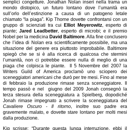
semplici congetture. Jonathan Nolan inserì nella trama un
mondo distopico, un futuro lontano dove l’umanità era
sull’orlo dell’estinzione a causa di un patogeno letale
chiamato “la piaga”. Kip Thorne dovette confrontarsi con un
gruppo di scienziati tra cui
Elliot Meyerowitz
, esperto di
piante;
Jared Leadbetter
, esperto di microbi; e il premio
Nobel per la medicina
David Baltimore
. Alla fine conclusero
che l’idea di Nolan era scientificamente possibile, ma una
situazione del genere era piuttosto improbabile. Baltimore
spiegò che se si è alla ricerca di qualcosa che stermini
l’umanità, non ci potrebbe essere nulla di meglio di una
piaga che colpisca le piante. Il 5 Novembre del 2007 la
Writers Guild of America proclamò uno sciopero dei
sceneggiatori americani che durò per tre mesi. Fino al mese
di febbraio la produzione rimase senza sceneggiatore. Il
tempo passò e nel giugno del 2009 Jonah consegnò la
terza stesura della sceneggiatura a Spielberg, dopodiché
Jonah rimase impegnato a scrivere la sceneggiatura del
Cavaliere Oscuro - Il ritorno
, inoltre suo padre era
gravemente malato, e dovette stare lontano per molti mesi
dalla produzione.
Kip scrisse: “Durante questa lunga interruzione, ebbi il