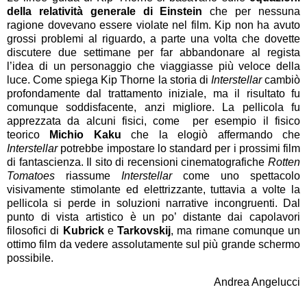
della relatività generale di Einstein
che per nessuna
ragione dovevano essere violate nel film. Kip non ha avuto
grossi problemi al riguardo, a parte una volta che dovette
discutere due settimane per far abbandonare al regista
l’idea di un personaggio che viaggiasse più veloce della
luce. Come spiega Kip Thorne la storia di
Interstellar
cambiò
profondamente dal trattamento iniziale, ma il risultato fu
comunque soddisfacente, anzi migliore. La pellicola fu
apprezzata da alcuni fisici, come per esempio il fisico
teorico
Michio Kaku
che la elogiò affermando che
Interstellar
potrebbe impostare lo standard per i prossimi film
di fantascienza. Il sito di recensioni cinematografiche
Rotten
Tomatoes
riassume
Interstellar
come uno spettacolo
visivamente stimolante ed elettrizzante, tuttavia a volte la
pellicola si perde in soluzioni narrative incongruenti. Dal
punto di vista artistico è un po’ distante dai capolavori
filosofici di
Kubrick
e
Tarkovskij
, ma rimane comunque un
ottimo film da vedere assolutamente sul più grande schermo
possibile.
Andrea Angelucci