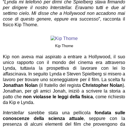
“
Lynda mi telefonò per dirmi che Spielberg stava firmando
per dirigere il nostro Interstellar. Eravamo tutti e due al
settimo cielo. Mi disse che a Hollywood non accadono mai
cose di questo genere, eppure era successo
”, racconta il
fisico Kip Thorne.
Kip Thorne
Kip non aveva mai aspirato a entrare a Hollywood, il suo
unico rapporto con il mondo del cinema era attraverso
Lynda, tuttavia la prospettiva di lavorare con lei lo
affascinava. In seguito Lynda e Steven Spielberg si misero a
lavoro per trovare uno sceneggiatore per il film. La scelta fu
Jonathan Nolan
(il fratello del regista
Christopher Nolan
).
Jonathan, per gli amici Jonah, iniziò a scrivere la storia a
patto che
non violasse le leggi della fisica
, come richiesto
da Kip e Lynda.
Interstellar
sarebbe stata una pellicola
fondata sulle
conoscenze della scienza attuale
, seppure con la
presenza di alcuni elementi del film che provengono da