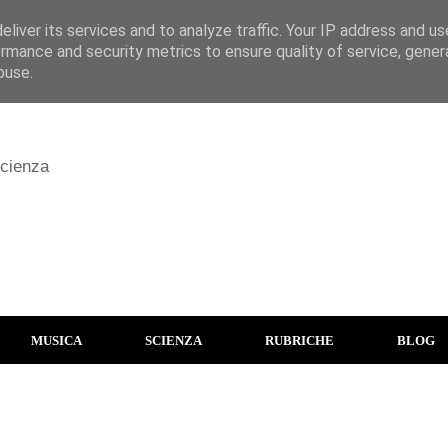
liver its services and to analyze traffic. Your IP address and u
rmance and security metrics to ensure quality of service, gene
buse.
scienza
MUSICA
SCIENZA
RUBRICHE
BLOG