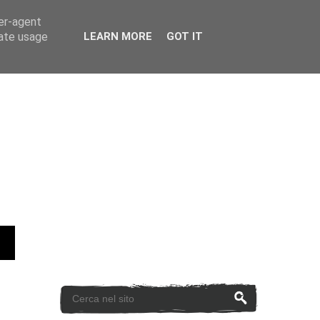
ser-agent
rate usage
LEARN MORE
GOT IT