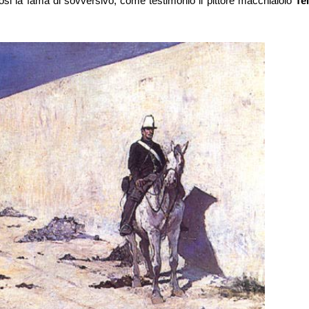
si la fama di sovversivo, come testimoniò il pittore macchiaiolo
Te