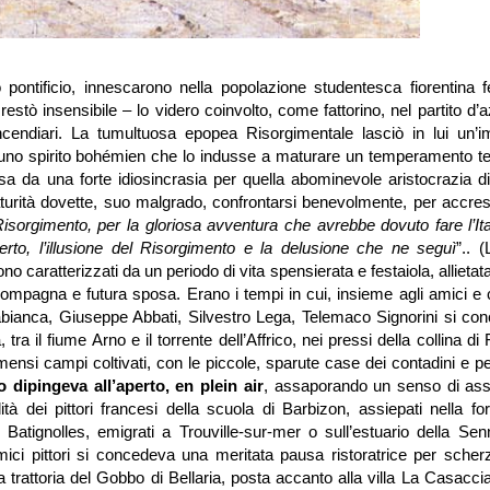
pontificio, innescarono nella popolazione studentesca fiorentina f
 restò insensibile – lo videro coinvolto, come fattorino, nel partito d’
 incendiari. La tumultuosa epopea Risorgimentale lasciò in lui un’i
 uno spirito bohémien che lo indusse a maturare un temperamento t
asa da una forte idiosincrasia per quella abominevole aristocrazia d
 maturità dovette, suo malgrado, confrontarsi benevolmente, per accre
Risorgimento, per la gloriosa avventura che avrebbe dovuto fare l’It
rto, l’illusione del Risorgimento e la delusione che ne seguì
”.. 
ono caratterizzati da un periodo di vita spensierata e festaiola, allieta
compagna e futura sposa. Erano i tempi in cui, insieme agli amici e 
abianca, Giuseppe Abbati, Silvestro Lega, Telemaco Signorini si co
a il fiume Arno e il torrente dell’Affrico, nei pressi della collina di 
mensi campi coltivati, con le piccole, sparute case dei contadini e p
 dipingeva all’aperto, en plein air
, assaporando un senso di ass
alità dei pittori francesi della scuola di Barbizon, assiepati nella fo
Batignolles, emigrati a Trouville-sur-mer o sull’estuario della Senn
 amici pittori si concedeva una meritata pausa ristoratrice per sche
ina trattoria del Gobbo di Bellaria, posta accanto alla villa La Casaccia