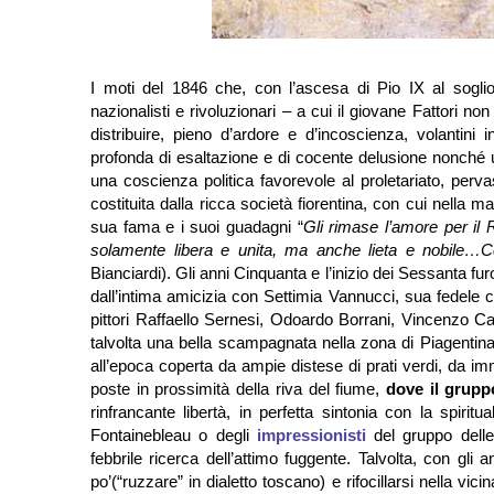
I moti del 1846 che, con l’ascesa di Pio IX al soglio 
nazionalisti e rivoluzionari – a cui il giovane Fattori non
distribuire, pieno d’ardore e d’incoscienza, volantini
profonda di esaltazione e di cocente delusione nonché
una coscienza politica favorevole al proletariato, perv
costituita dalla ricca società fiorentina, con cui nella
sua fama e i suoi guadagni “
Gli rimase l’amore per il 
solamente libera e unita, ma anche lieta e nobile…Ce
Bianciardi). Gli anni Cinquanta e l’inizio dei Sessanta fur
dall’intima amicizia con Settimia Vannucci, sua fedele 
pittori Raffaello Sernesi, Odoardo Borrani, Vincenzo C
talvolta una bella scampagnata nella zona di Piagentina, tr
all’epoca coperta da ampie distese di prati verdi, da im
poste in prossimità della riva del fiume,
dove il gruppo
rinfrancante libertà, in perfetta sintonia con la spiritu
Fontainebleau o degli
impressionisti
del gruppo delle 
febbrile ricerca dell’attimo fuggente. Talvolta, con gli
po’(“ruzzare” in dialetto toscano) e rifocillarsi nella vic