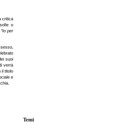
 critica
sofie o
:
“Io per
ossesso,
elebrato
dei suoi
di verrà
l titolo
ociale e
cchia.
Temi