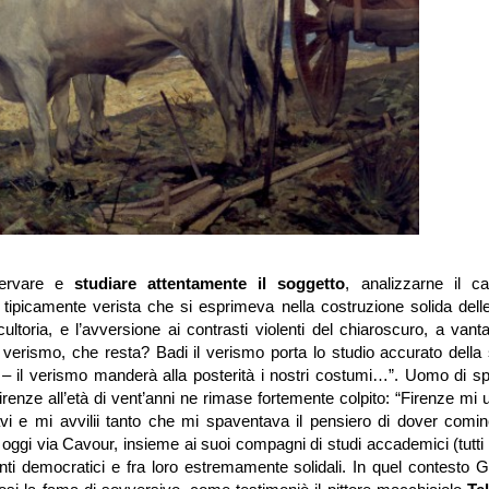
sservare e
studiare attentamente il soggetto
, analizzarne il car
ne tipicamente verista che si esprimeva nella costruzione solida del
ultoria, e l’avversione ai contrasti violenti del chiaroscuro, a vant
il verismo, che resta? Badi il verismo porta lo studio accurato della
ta – il verismo manderà alla posterità i nostri costumi…”. Uomo di s
Firenze all’età di vent’anni ne rimase fortemente colpito: “Firenze mi 
ravi e mi avvilii tanto che mi spaventava il pensiero di dover comin
 oggi via Cavour, insieme ai suoi compagni di studi accademici (tutti
nti democratici e fra loro estremamente solidali. In quel contesto G