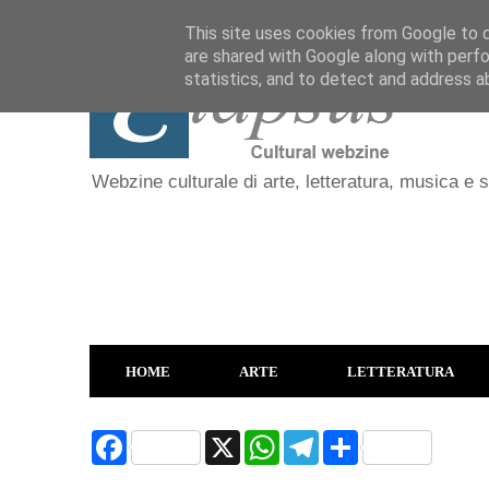
This site uses cookies from Google to de
are shared with Google along with perfo
statistics, and to detect and address a
Webzine culturale di arte, letteratura, musica e 
HOME
ARTE
LETTERATURA
F
X
W
T
S
a
h
e
h
c
a
l
a