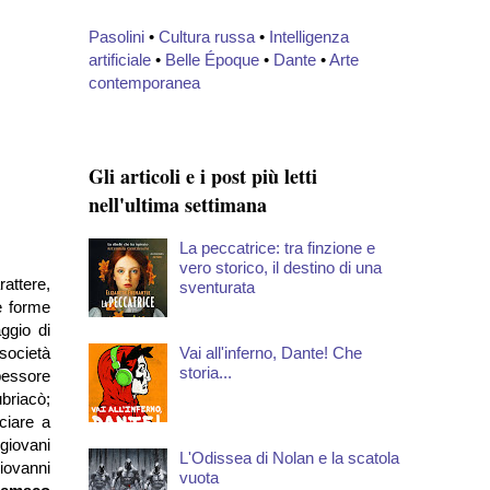
Pasolini
•
Cultura russa
•
Intelligenza
artificiale
•
Belle Époque
•
Dante
•
Arte
contemporanea
Gli articoli e i post più letti
nell'ultima settimana
La peccatrice: tra finzione e
vero storico, il destino di una
attere,
sventurata
le forme
aggio di
Vai all'inferno, Dante! Che
 società
storia...
pessore
ubriacò;
ciare a
 giovani
L'Odissea di Nolan e la scatola
iovanni
vuota