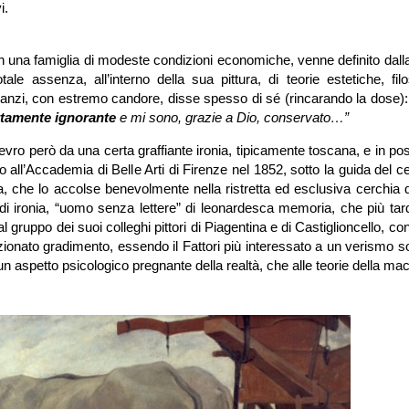
i.
in una famiglia di modeste condizioni economiche, venne definito dalla
e assenza, all’interno della sua pittura, di teorie estetiche, filo
to anzi, con estremo candore, disse spesso di sé (rincarando la dose)
ttamente ignorante
e mi sono, grazie a Dio, conservato…”
vro però da una certa graffiante ironia, tipicamente toscana, e in p
all’Accademia di Belle Arti di Firenze nel 1852, sotto la guida del c
a, che lo accolse benevolmente nella ristretta ed esclusiva cerchia 
co di ironia, “uomo senza lettere” di leonardesca memoria, che più tar
 gruppo dei suoi colleghi pittori di Piagentina e di Castiglioncello, con i
izionato gradimento, essendo il Fattori più interessato a un verismo s
un aspetto psicologico pregnante della realtà, che alle teorie della ma