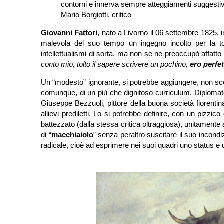
contorni e innerva sempre atteggiamenti suggestiv
Mario Borgiotti, critico
Giovanni Fattori
, nato a Livorno il 06 settembre 1825, 
malevola del suo tempo un ingegno incolto per la total
intellettualismi di sorta, ma non se ne preoccupò affat
conto mio, tolto il sapere scrivere un pochino,
ero perfe
Un “modesto” ignorante, si potrebbe aggiungere, non sce
comunque, di un più che dignitoso curriculum. Diplomato 
Giuseppe Bezzuoli, pittore della buona società fiorentin
allievi prediletti. Lo si potrebbe definire, con un pizzi
battezzato (dalla stessa critica oltraggiosa), unitamente al
di “
macchiaiolo
” senza peraltro suscitare il suo incond
radicale, cioè ad esprimere nei suoi quadri uno status e 