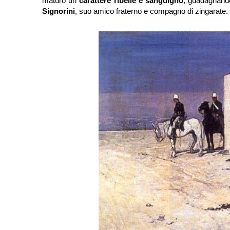
maturò un
carattere ribelle e sanguigno
, guadagnando
Signorini
, suo amico fraterno e compagno di zingarate.