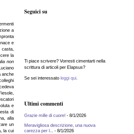
Seguici su
ermenti
azione a
mpronta
enace e
i casta,
scere la
Ti piace scrivere? Vorresti cimentarti nella
alia non
scrittura di articoli per Elapsus?
(Luciano
ta anche
Se sei interessato
leggi qui
.
colleghi
ncedeva
Fiesole,
escatori
Ultimi commenti
oluta e
resta di
Grazie mille di cuore!
- 8/1/2026
a, alla
rzare un
Meravigliosa descrizione, una nuova
carezza per l...
- 8/1/2026
, la cui