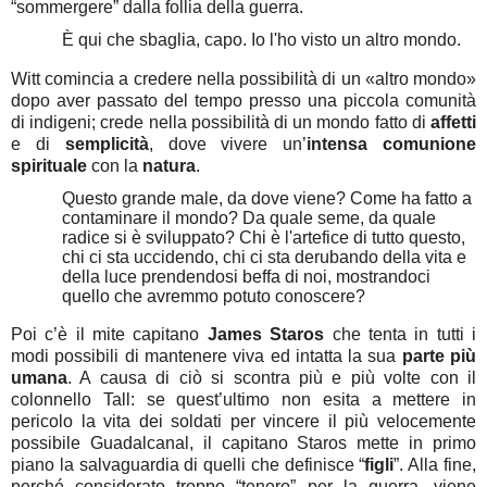
“sommergere” dalla follia della guerra.
È qui che sbaglia, capo. Io l'ho visto un altro mondo.
Witt comincia a credere nella possibilità di un «altro mondo»
dopo aver passato del tempo presso una piccola comunità
di indigeni; crede nella possibilità di un mondo fatto di
affetti
e di
semplicità
, dove vivere un’
intensa
comunione
spirituale
con la
natura
.
Questo grande male, da dove viene? Come ha fatto a
contaminare il mondo? Da quale seme, da quale
radice si è sviluppato? Chi è l'artefice di tutto questo,
chi ci sta uccidendo, chi ci sta derubando della vita e
della luce prendendosi beffa di noi, mostrandoci
quello che avremmo potuto conoscere?
Poi c’è il mite capitano
James Staros
che tenta in tutti i
modi possibili di mantenere viva ed intatta la sua
parte più
umana
. A causa di ciò si scontra più e più volte con il
colonnello Tall: se quest’ultimo non esita a mettere in
pericolo la vita dei soldati per vincere il più velocemente
possibile Guadalcanal, il capitano Staros mette in primo
piano la salvaguardia di quelli che definisce “
figli
”. Alla fine,
perché considerato troppo “tenero” per la guerra, viene