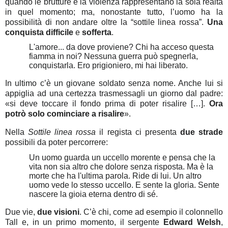
quando le brutture e la violenza rappresentano la sola realtà
in quel momento; ma, nonostante tutto, l’uomo ha la
possibilità di non andare oltre la “sottile linea rossa”.
Una
conquista difficile
e
sofferta
.
L'amore... da
dove proviene? Chi ha acceso questa
fiamma in noi? Nessuna guerra può spegnerla,
conquistarla. Ero
prigioniero, mi hai liberato.
In ultimo c’è un giovane soldato senza nome. Anche lui si
appiglia ad una certezza trasmessagli un giorno dal padre:
«si deve toccare il fondo prima di poter risalire […].
Ora
potrò solo cominciare a risalire
».
Nella
Sottile linea rossa
il regista ci presenta
due strade
possibili da poter percorrere:
Un uomo guarda un uccello morente e pensa che la
vita non sia altro che dolore senza risposta. Ma è la
morte che ha l'ultima parola. Ride di lui. Un altro
uomo vede lo stesso uccello. E sente la gloria. Sente
nascere la gioia eterna dentro di sé.
Due vie,
due visioni
. C’è chi, come ad esempio il colonnello
Tall e, in un primo momento, il sergente
Edward Welsh
,