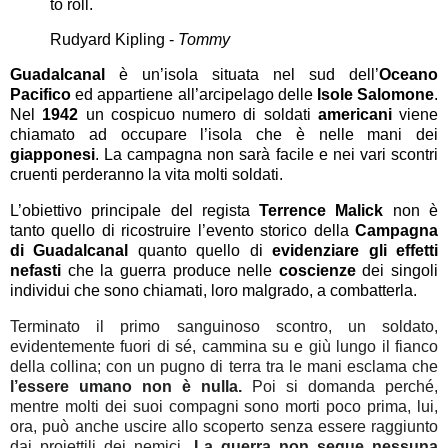
to roll.
Rudyard Kipling -
Tommy
Guadalcanal
è un’isola situata nel sud dell’
Oceano
Pacifico
ed appartiene all’arcipelago delle
Isole Salomone
.
Nel
1942
un cospicuo numero di soldati
americani
viene
chiamato ad occupare l’isola che è nelle mani dei
giapponesi
. La campagna non sarà facile e nei vari scontri
cruenti perderanno la vita molti soldati.
L’obiettivo principale del regista
Terrence Malick
non è
tanto quello di ricostruire l’evento storico della
Campagna
di Guadalcanal
quanto quello di
evidenziare gli effetti
nefasti
che la guerra produce nelle
coscienze
dei singoli
individui che sono chiamati, loro malgrado, a combatterla.
Terminato il primo sanguinoso scontro, un soldato,
evidentemente fuori di sé, cammina su e giù lungo il fianco
della collina; con un pugno di terra tra le mani esclama che
l’essere umano non è nulla.
Poi si domanda perché,
mentre molti dei suoi compagni sono morti poco prima, lui,
ora, può anche uscire allo scoperto senza essere raggiunto
dai proiettili dei nemici.
La guerra non segue nessuna