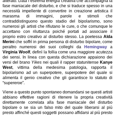
alterato. Data l’estrema energia creativa che accompagna la
fase maniacale del disturbo, e che si traduce spesso in una
necessità impellente di convertire in creazione artistica il
marasma di immagini, parole e stimoli che
contraddistinguono questo stadio del bipolarismo, sono
numerosi gli artisti che rifiutano le cure, o che comunque le
accettano con riluttanza poiché portati ad associare il
proprio estro creativo al disturbo stesso. La poetessa
Alda
Merini
che soffrì in prima persona di disturbo bipolare, come
peraltro numerosi dei suoi colleghi da
Hemingway
a
Virginia Woolf
, definì la follia come una maggiore acutezza
dei sensi. In linea con questa dichiarazione appaiono dei
versi del brano
Yikes
nei quali il rapper statunitense
Kanye
West
, vittima della medesima patologia, rapporta il
bipolarismo ad un superpotere, superpotere del quale si
alimenta il genio creativo che gli garantisce lo statuto di
“supereroe”.
Viene a questo punto spontaneo domandarsi se questi artisti
abbiano effettive ragioni di ritenere la propria creatività
direttamente correlata alla fase maniacale del disturbo
bipolare o se sia un falso mito del quale liberarsi al più
presto affinché questi soggetti possano affidarsi al più presto