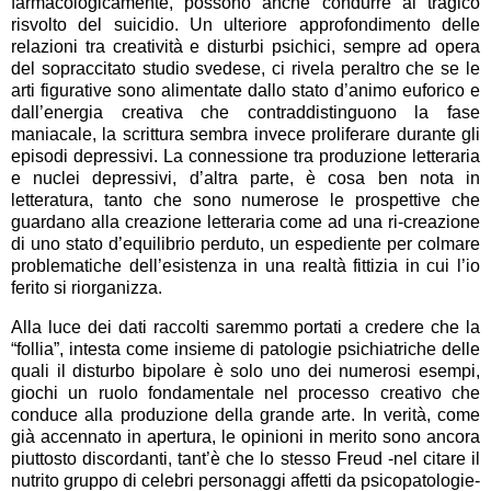
farmacologicamente, possono anche condurre al tragico
risvolto del suicidio. Un ulteriore approfondimento delle
relazioni tra creatività e disturbi psichici, sempre ad opera
del sopraccitato studio svedese, ci rivela peraltro che se le
arti figurative sono alimentate dallo stato d’animo euforico e
dall’energia creativa che contraddistinguono la fase
maniacale, la scrittura sembra invece proliferare durante gli
episodi depressivi. La connessione tra produzione letteraria
e nuclei depressivi, d’altra parte, è cosa ben nota in
letteratura, tanto che sono numerose le prospettive che
guardano alla creazione letteraria come ad una ri-creazione
di uno stato d’equilibrio perduto, un espediente per colmare
problematiche dell’esistenza in una realtà fittizia in cui l’io
ferito si riorganizza.
Alla luce dei dati raccolti saremmo portati a credere che la
“follia”, intesta come insieme di patologie psichiatriche delle
quali il disturbo bipolare è solo uno dei numerosi esempi,
giochi un ruolo fondamentale nel processo creativo che
conduce alla produzione della grande arte. In verità, come
già accennato in apertura, le opinioni in merito sono ancora
piuttosto discordanti, tant’è che lo stesso Freud -nel citare il
nutrito gruppo di celebri personaggi affetti da psicopatologie-