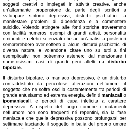
soggetti creativi o impiegati in attività creative, anche
un’allarmante propensione da parte degli scrittori a
sviluppare sintomi depressivi, disturbi psichiatrici, a
manifestare problemi di dipendenza e a commettere
suicidio. Volendo attingere alle fonti storiche troveremmo
con facilità numerosi esempi di grandi artisti, personalità
eminenti e celebri scienziati che ad un’analisi a posteriori
sembrerebbero aver sofferto di alcuni disturbi psichiatrici di
diversa natura, e volendone citare uno su tutti a fini
esemplicativi non potremmo astenerci dal menzionare i
numerosissimi casi di grandi geni affetti da
disturbo
bipolare
.
Il disturbo bipolare, o maniaco depressivo, è un disturbo
contraddistinto da pericolose alterazioni dell’umore: il
soggetto che ne soffre oscilla costantemente tra periodi di
grande entusiasmo ed estrema energia, definiti
maniacali
o
ipomaniacali
, e periodi di cupa infelicità a carattere
depressivo. A dispetto del luogo comune i mutamenti
nell’umore non sono frequenti né repentini, sia la fase
maniacale che quella depressiva possono prolungarsi per
settimane lasciando il soggetto in balia del proprio umore