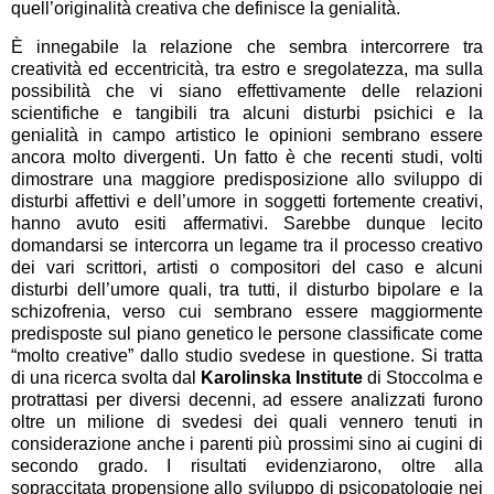
quell’originalità creativa che definisce la genialità.
È innegabile la relazione che sembra intercorrere tra
creatività ed eccentricità, tra estro e sregolatezza, ma sulla
possibilità che vi siano effettivamente delle relazioni
scientifiche e tangibili tra alcuni disturbi psichici e la
genialità in campo artistico le opinioni sembrano essere
ancora molto divergenti. Un fatto è che recenti studi, volti
dimostrare una maggiore predisposizione allo sviluppo di
disturbi affettivi e dell’umore in soggetti fortemente creativi,
hanno avuto esiti affermativi. Sarebbe dunque lecito
domandarsi se intercorra un legame tra il processo creativo
dei vari scrittori, artisti o compositori del caso e alcuni
disturbi dell’umore quali, tra tutti, il disturbo bipolare e la
schizofrenia, verso cui sembrano essere maggiormente
predisposte sul piano genetico le persone classificate come
“molto creative” dallo studio svedese in questione. Si tratta
di una ricerca svolta dal
Karolinska Institute
di Stoccolma e
protrattasi per diversi decenni, ad essere analizzati furono
oltre un milione di svedesi dei quali vennero tenuti in
considerazione anche i parenti più prossimi sino ai cugini di
secondo grado. I risultati evidenziarono, oltre alla
sopraccitata propensione allo sviluppo di psicopatologie nei