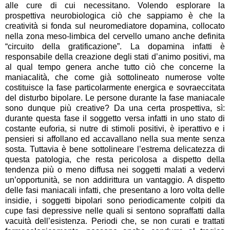
alle cure di cui necessitano. Volendo esplorare la
prospettiva neurobiologica ciò che sappiamo è che la
creatività si fonda sul neuromediatore dopamina, collocato
nella zona meso-limbica del cervello umano anche definita
“circuito della gratificazione”. La dopamina infatti è
responsabile della creazione degli stati d’animo positivi, ma
al qual tempo genera anche tutto ciò che concerne la
maniacalità, che come già sottolineato numerose volte
costituisce la fase particolarmente energica e sovraeccitata
del disturbo bipolare. Le persone durante la fase maniacale
sono dunque più creative? Da una certa prospettiva, sì:
durante questa fase il soggetto versa infatti in uno stato di
costante euforia, si nutre di stimoli positivi, è iperattivo e i
pensieri si affollano ed accavallano nella sua mente senza
sosta. Tuttavia è bene sottolineare l’estrema delicatezza di
questa patologia, che resta pericolosa a dispetto della
tendenza più o meno diffusa nei soggetti malati a vedervi
un’opportunità, se non addirittura un vantaggio. A dispetto
delle fasi maniacali infatti, che presentano a loro volta delle
insidie, i soggetti bipolari sono periodicamente colpiti da
cupe fasi depressive nelle quali si sentono sopraffatti dalla
vacuità dell’esistenza. Periodi che, se non curati e trattati