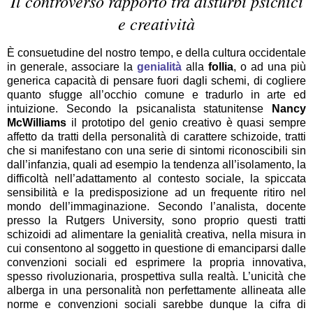
Il controverso rapporto tra disturbi psichici
e creatività
È consuetudine del nostro tempo, e della cultura occidentale
in generale, associare la
genialità
alla
follia
, o ad una più
generica capacità di pensare fuori dagli schemi, di cogliere
quanto sfugge all’occhio comune e tradurlo in arte ed
intuizione. Secondo la psicanalista statunitense
Nancy
McWilliams
il prototipo del genio creativo è quasi sempre
affetto da tratti della personalità di carattere schizoide, tratti
che si manifestano con una serie di sintomi riconoscibili sin
dall’infanzia, quali ad esempio la tendenza all’isolamento, la
difficoltà nell’adattamento al contesto sociale, la spiccata
sensibilità e la predisposizione ad un frequente ritiro nel
mondo dell’immaginazione. Secondo l’analista, docente
presso la Rutgers University, sono proprio questi tratti
schizoidi ad alimentare la genialità creativa, nella misura in
cui consentono al soggetto in questione di emanciparsi dalle
convenzioni sociali ed esprimere la propria innovativa,
spesso rivoluzionaria, prospettiva sulla realtà. L’unicità che
alberga in una personalità non perfettamente allineata alle
norme e convenzioni sociali sarebbe dunque la cifra di