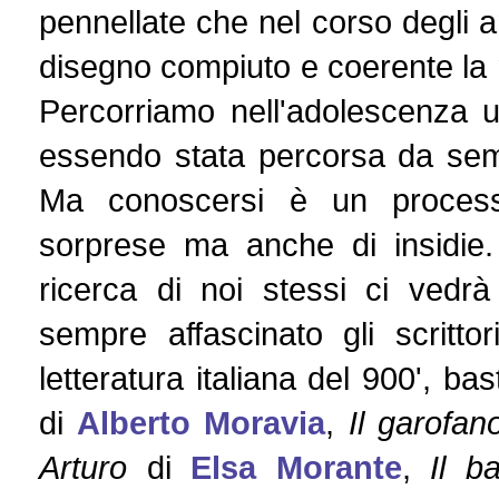
pennellate che nel corso degli 
disegno compiuto e coerente la
Percorriamo nell'adolescenza u
essendo stata percorsa da sem
Ma conoscersi è un processo
sorprese ma anche di insidie.
ricerca di noi stessi ci vedr
sempre affascinato gli scrittor
letteratura italiana del 900', b
di
Alberto Moravia
,
Il garofan
Arturo
di
Elsa Morante
,
Il b