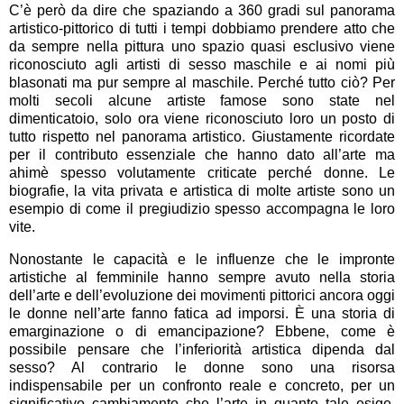
C’è però da dire che spaziando a 360 gradi sul panorama
artistico-pittorico di tutti i tempi dobbiamo prendere atto che
da sempre nella pittura uno spazio quasi esclusivo viene
riconosciuto agli artisti di sesso maschile e ai nomi più
blasonati ma pur sempre al maschile. Perché tutto ciò? Per
molti secoli alcune artiste famose sono state nel
dimenticatoio, solo ora viene riconosciuto loro un posto di
tutto rispetto nel panorama artistico. Giustamente ricordate
per il contributo essenziale che hanno dato all’arte ma
ahimè spesso volutamente criticate perché donne. Le
biografie, la vita privata e artistica di molte artiste sono un
esempio di come il pregiudizio spesso accompagna le loro
vite.
Nonostante le capacità e le influenze che le impronte
artistiche al femminile hanno sempre avuto nella storia
dell’arte e dell’evoluzione dei movimenti pittorici ancora oggi
le donne nell’arte fanno fatica ad imporsi. È una storia di
emarginazione o di emancipazione? Ebbene, come è
possibile pensare che l’inferiorità artistica dipenda dal
sesso? Al contrario le donne sono una risorsa
indispensabile per un confronto reale e concreto, per un
significativo cambiamento che l’arte in quanto tale esige.