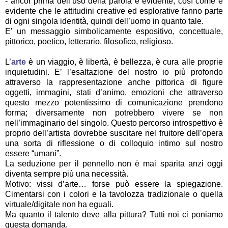
- ancor prima dell’uso della parola è evidente, così come è
evidente che le attitudini creative ed esplorative fanno parte
di ogni singola identità, quindi dell’uomo in quanto tale.
E’ un messaggio simbolicamente espositivo, concettuale,
pittorico, poetico, letterario, filosofico, religioso.
L’
arte
è un viaggio, è libertà, è bellezza, è cura alle proprie
inquietudini. E’ l’esaltazione del nostro io più profondo
attraverso la rappresentazione anche pittorica di figure
oggetti, immagini, stati d’animo, emozioni che attraverso
questo mezzo potentissimo di comunicazione prendono
forma; diversamente non potrebbero vivere se non
nell’immaginario del singolo. Questo percorso introspettivo è
proprio dell’artista dovrebbe suscitare nel fruitore dell’opera
una sorta di riflessione o di colloquio intimo sul nostro
essere “umani”.
La seduzione per il pennello non è mai sparita anzi oggi
diventa sempre più una necessità.
Motivo: vissi d’arte… forse può essere la spiegazione.
Cimentarsi con i colori e la tavolozza tradizionale o quella
virtuale/digitale non ha eguali.
Ma quanto il talento deve alla pittura? Tutti noi ci poniamo
questa domanda.