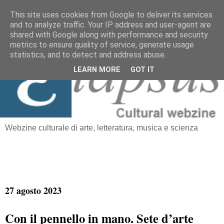
This site uses cookies from Google to deliver its services
and to analyze traffic. Your IP address and user-agent are
≡
shared with Google along with performance and security
Elapsus
metrics to ensure quality of service, generate usage
statistics, and to detect and address abuse.
LEARN MORE
GOT IT
Webzine culturale di arte, letteratura, musica e scienza
27 agosto 2023
Con il pennello in mano. Sete d’arte