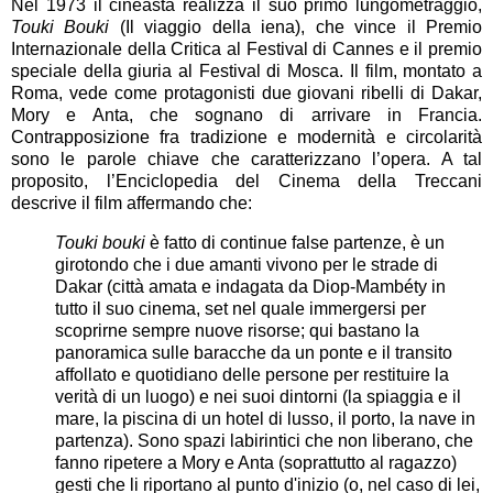
Nel 1973 il cineasta realizza il suo primo lungometraggio,
Touki Bouki
(Il viaggio della iena), che vince il Premio
Internazionale della Critica al Festival di Cannes e il premio
speciale della giuria al Festival di Mosca. Il film, montato a
Roma, vede come protagonisti due giovani ribelli di Dakar,
Mory e Anta, che sognano di arrivare in Francia.
Contrapposizione fra tradizione e modernità e circolarità
sono le parole chiave che caratterizzano l’opera. A tal
proposito, l’Enciclopedia del Cinema della Treccani
descrive il film affermando che:
Touki bouki
è fatto di continue false partenze, è un
girotondo che i due amanti vivono per le strade di
Dakar (città amata e indagata da Diop-Mambéty in
tutto il suo cinema, set nel quale immergersi per
scoprirne sempre nuove risorse; qui bastano la
panoramica sulle baracche da un ponte e il transito
affollato e quotidiano delle persone per restituire la
verità di un luogo) e nei suoi dintorni (la spiaggia e il
mare, la piscina di un hotel di lusso, il porto, la nave in
partenza). Sono spazi labirintici che non liberano, che
fanno ripetere a Mory e Anta (soprattutto al ragazzo)
gesti che li riportano al punto d'inizio (o, nel caso di lei,