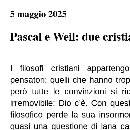
e
t
e
r
b
s
g
e
5 maggio 2025
o
A
r
o
p
a
k
p
m
Pascal e Weil: due crist
I filosofi cristiani apparten
pensatori: quelli che hanno trop
però tutte le convinzioni si 
irremovibile: Dio c’è. Con que
filosofico perde la sua insormont
quasi una questione di lana ca