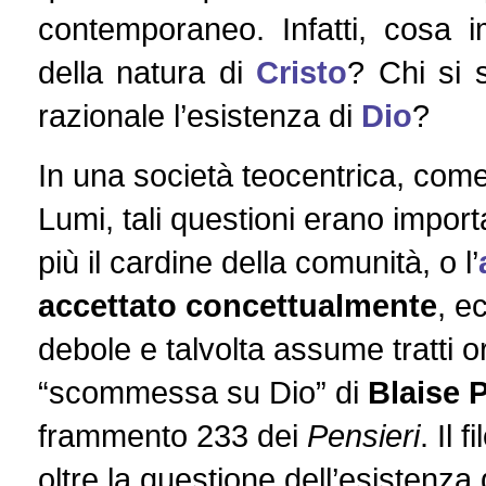
contemporaneo. Infatti, cosa 
della natura di
Cristo
? Chi si 
razionale l’esistenza di
Dio
?
In una società teocentrica, come 
Lumi, tali questioni erano import
più il cardine della comunità, o l’
accettato concettualmente
, e
debole e talvolta assume tratti o
“scommessa su Dio” di
Blaise 
frammento 233 dei
Pensieri
. Il 
oltre la questione dell’esistenza