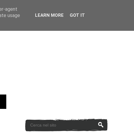
ser-agent
rate usage
LEARN MORE
GOT IT