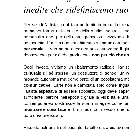
inedite che ridefiniscono ruo
Per secoli l’artista ha abitato un territorio in cui la c
prendeva forma nella quiete dello studio mentre il m
personalità che, pur nella loro grandezza, vivevano den
accademie. L’artista non era chiamato a comunicare sé
personale
. Il suo nome circolava solo attraverso il gi
riconosceva per ciò che produceva,
non per ciò che er
Oggi, invece, viviamo un ribaltamento radicale: l’ar
culturale di sé stesso
, un costruttore di senso, un n
monade autonoma ma come parte di un ecosistema mol
comunicative
. L’arte non è cambiata solo come lingua
l’artista aspettava di essere scoperto, oggi deve sape
sufficiente, perché nell’epoca digitale la visibilità è 
contemporaneo costruisce la sua immagine come un 
mostrare e cosa tacere
. È un ruolo complesso, che ri
puro creatore isolato.
Rispetto agli artisti del passato, la differenza più evide