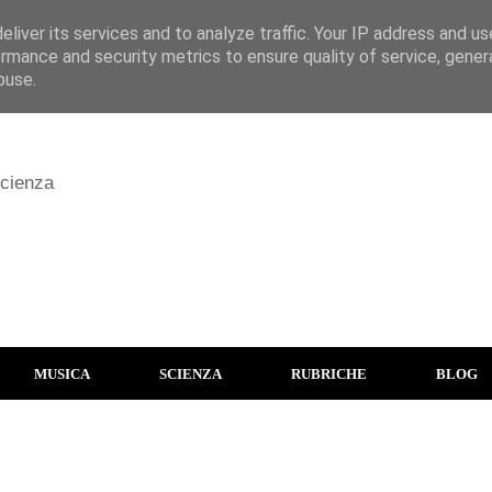
liver its services and to analyze traffic. Your IP address and u
rmance and security metrics to ensure quality of service, gene
buse.
scienza
MUSICA
SCIENZA
RUBRICHE
BLOG