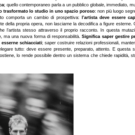
ca
; quello contemporaneo parla a un pubblico globale, immediato, mu
no trasformato lo studio in uno spazio poroso
: non più luogo segr
o comporta un cambio di prospettiva:
l’artista deve essere ca
ete della propria opera, non lasciarne la decodifica a figure esterne.
che l’artista stesso attraverso il proprio racconto. In questa mutaz
te, ma una nuova forma di responsabilità.
Significa saper gestire pr
esserne schiacciati
; saper costruire relazioni professionali, mant
elegare tutto: deve essere presente, preparato, attento. E questa st
ostiene, lo rende possibile dentro un sistema che chiede rapidità, st