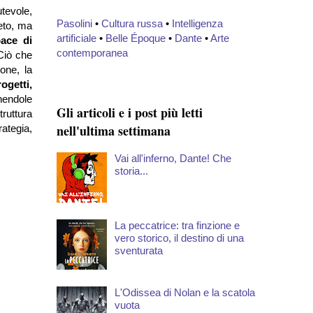
tevole,
Pasolini
•
Cultura russa
•
Intelligenza
eto, ma
artificiale
•
Belle Époque
•
Dante
•
Arte
pace di
contemporanea
 Ciò che
ione, la
ogetti,
enendole
Gli articoli e i post più letti
ruttura
nell'ultima settimana
rategia,
Vai all'inferno, Dante! Che
storia...
La peccatrice: tra finzione e
vero storico, il destino di una
sventurata
L'Odissea di Nolan e la scatola
vuota