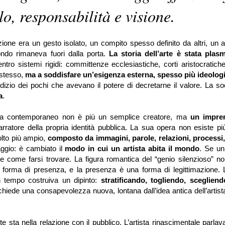
lo, responsabilità e visione.
reazione era un gesto isolato, un compito spesso definito da altri, un 
ondo rimaneva fuori dalla porta.
La storia dell’arte è stata plas
tro sistemi rigidi: committenze ecclesiastiche, corti aristocratiche
 stesso,
ma a soddisfare un’esigenza esterna, spesso più ideolog
udizio dei pochi che avevano il potere di decretarne il valore. La so
a
.
tista contemporaneo non è più un semplice creatore, ma
un impren
arratore della propria identità pubblica. La sua opera non esiste p
to più ampio,
composto da immagini, parole, relazioni, processi,
ggio: è cambiato il
modo in cui un artista abita il mondo
. Se u
re come farsi trovare. La figura romantica del “genio silenzioso” no
una forma di presenza, e la presenza è una forma di legittimazione. L
tempo costruiva un dipinto:
stratificando, togliendo, sceglien
chiede una consapevolezza nuova, lontana dall’idea antica dell’artis
nte sta nella relazione con il pubblico. L’artista rinascimentale parla