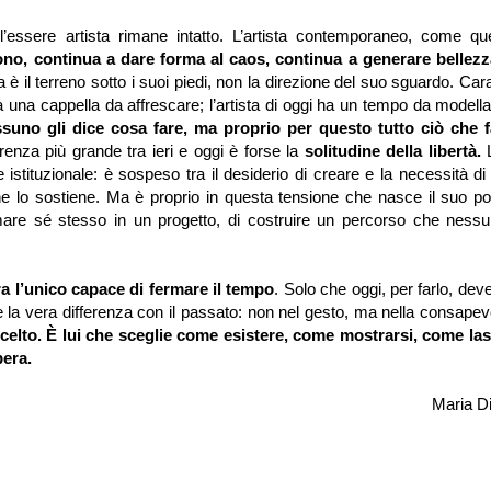
’essere artista rimane intatto. L’artista contemporaneo, come que
dono, continua a dare forma al caos, continua a generare bellez
 è il terreno sotto i suoi piedi, non la direzione del suo sguardo. Ca
una cappella da affrescare; l’artista di oggi ha un tempo da modella
suno gli dice cosa fare, ma proprio per questo tutto ciò che 
erenza più grande tra ieri e oggi è forse la
solitudine della libertà.
L
stituzionale: è sospeso tra il desiderio di creare e la necessità di
 che lo sostiene. Ma è proprio in questa tensione che nasce il suo po
ormare sé stesso in un progetto, di costruire un percorso che ness
ra l’unico capace di fermare il tempo
. Solo che oggi, per farlo, de
e la vera differenza con il passato: non nel gesto, ma nella consape
elto. È lui che sceglie come esistere, come mostrarsi, come lasc
pera.
Maria Di