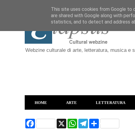
This site uses cookies from Google to de
are shared with Google along with perfo
statistics, and to detect and address a
Webzine culturale di arte, letteratura, musica e 
HOME
ARTE
LETTERATURA
F
X
W
T
S
a
h
e
h
c
a
l
a