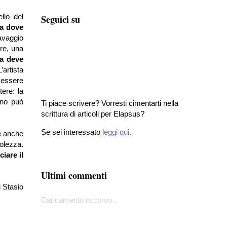
llo del
Seguici su
za dove
ravaggio
re, una
fa deve
’artista
 essere
tere: la
uno può
Ti piace scrivere? Vorresti cimentarti nella
scrittura di articoli per Elapsus?
Se sei interessato
leggi qui
.
ve anche
volezza.
iare il
Ultimi commenti
 Stasio
Caricamento in corso...