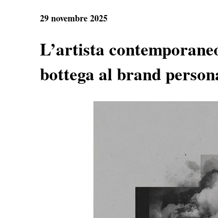
e
t
e
r
b
s
g
e
29 novembre 2025
o
A
r
o
p
a
k
p
m
L’artista contemporaneo 
bottega al brand person