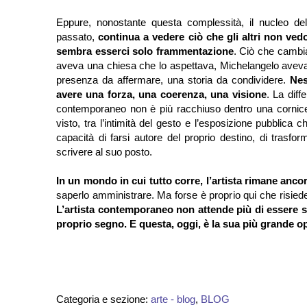
Eppure, nonostante questa complessità, il nucleo dell
passato,
continua a vedere ciò che gli altri non ve
sembra esserci solo frammentazione
. Ciò che cambia
aveva una chiesa che lo aspettava, Michelangelo aveva 
presenza da affermare, una storia da condividere.
Nes
avere una forza, una coerenza, una visione
. La diff
contemporaneo non è più racchiuso dentro una cornice i
visto, tra l’intimità del gesto e l’esposizione pubblica
capacità di farsi autore del proprio destino, di trasf
scrivere al suo posto.
In un mondo in cui tutto corre, l’artista rimane anco
saperlo amministrare. Ma forse è proprio qui che risied
L’artista contemporaneo non attende più di essere sc
proprio segno. E questa, oggi, è la sua più grande o
Categoria e sezione:
arte - blog
,
BLOG