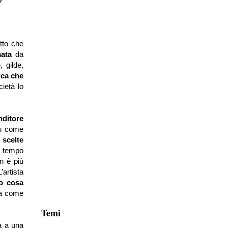
atto che
mata
da
, gilde,
ica che
cietà lo
ditore
iù come
 scelte
n tempo
n è più
’artista
do cosa
ta come
Temi
va a una