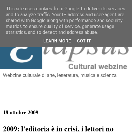
This site uses cookies from Google to deliver its services
and to analyze traffic. Your IP address and user-agent are
≡
shared with Google along with performance and security
Elapsus
metrics to ensure quality of service, generate usage
statistics, and to detect and address abuse.
LEARN MORE
GOT IT
Webzine culturale di arte, letteratura, musica e scienza
18 ottobre 2009
2009: l'editoria è in crisi, i lettori no