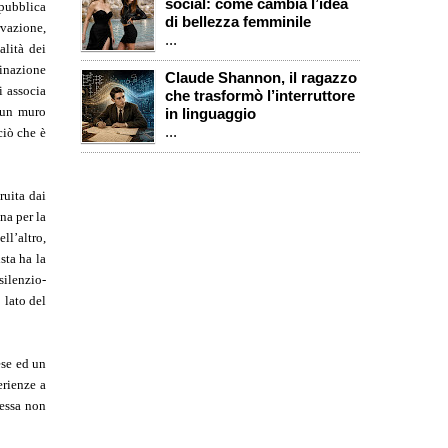
social: come cambia l’idea
 pubblica
di bellezza femminile
rvazione,
...
alità dei
minazione
Claude Shannon, il ragazzo
i associa
che trasformò l’interruttore
e un muro
in linguaggio
...
ciò che è
ruita dai
na per la
ll’altro,
sta ha la
silenzio-
 lato del
ese ed un
erienze a
 essa non