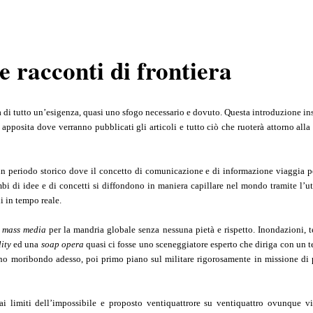
e racconti di frontiera
ma di tutto un’esigenza, quasi uno sfogo necessario e dovuto. Questa introduzione ins
apposita dove verranno pubblicati gli articoli e tutto ciò che ruoterà attorno alla
n periodo storico dove il concetto di comunicazione e di informazione viaggia p
mbi di idee e di concetti si diffondono in maniera capillare nel mondo tramite l’ut
li in tempo reale.
i
mass media
per la mandria globale senza nessuna pietà e rispetto. Inondazioni, t
lity
ed una
soap opera
quasi ci fosse uno sceneggiatore esperto che diriga con un
mbino moribondo adesso, poi primo piano sul militare rigorosamente in missione di
ai limiti dell’impossibile e proposto ventiquattrore su ventiquattro ovunque v