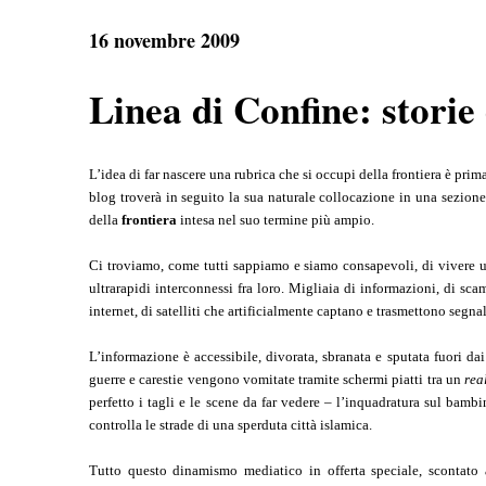
e
t
e
r
b
s
g
e
16 novembre 2009
o
A
r
o
p
a
k
p
m
Linea di Confine: storie 
L’idea di far nascere una rubrica che si occupi della frontiera è pri
blog troverà in seguito la sua naturale collocazione in una sezione 
della
frontiera
intesa nel suo termine più ampio.
Ci troviamo, come tutti sappiamo e siamo consapevoli, di vivere u
ultrarapidi interconnessi fra loro. Migliaia di informazioni, di sca
internet, di satelliti che artificialmente captano e trasmettono segna
L’informazione è accessibile, divorata, sbranata e sputata fuori da
guerre e carestie vengono vomitate tramite schermi piatti tra un
rea
perfetto i tagli e le scene da far vedere – l’inquadratura sul ba
controlla le strade di una sperduta città islamica.
Tutto questo dinamismo mediatico in offerta speciale, scontato 