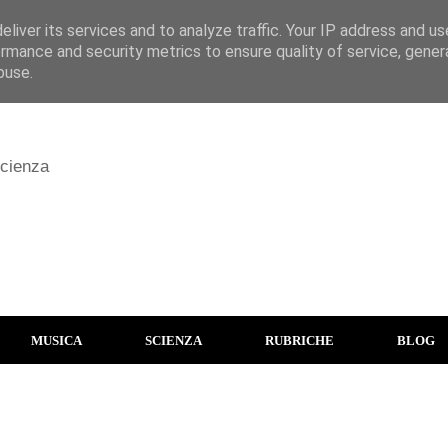
liver its services and to analyze traffic. Your IP address and u
rmance and security metrics to ensure quality of service, gene
buse.
scienza
MUSICA
SCIENZA
RUBRICHE
BLOG