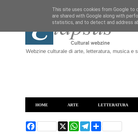
This site uses cookies from Google to de
are shared with Google along with perfo
statistics, and to detect and address a
Webzine culturale di arte, letteratura, musica e 
HOME
ARTE
LETTERATURA
F
X
W
T
S
a
h
e
h
c
a
l
a