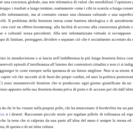
e una coscienza globale, una rete telematica di valori che sensibilizzi l’opinione
rtroppo i risultati a lungo termine, esattamente come i cibi in scatola a lunga conse
lle informazioni, ma al contrario creano una chiusura culturale e una superfici
lli. Il problema della frontiera intesa come barriera ideologica e di autodeter
 crea cioè un effetto boomerang: alla facilità di accesso alla conoscenza globale s
che e culturali senza precedenti. Alla rete informatizzata virtuale si sovrappon
copo di limitare, proteggere, dividere e separare ciò che è socialmente accettato da 
lino in mondovisione e si lascia nell’indifferenza la più lunga frontiera fisica cost
erevoli episodi d’intolleranza all’interno dei contenitori cittadini e non ci si indig
aggiunger le coste europee nella speranza di un futuro migliore. Non si sa niente de
 capire ciò che succede al di fuori dei propri confini, ed anzi la politica protezioni
. Ci sono innumerevoli frontiere che si producono ogni giorno giustificate da un 
uso appunto nella sua frontiera dorata priva di porte e di accesso per chi dall’altro
da chi le ha vissute sulla propria pelle, chi ha attraversato il
borderline
tra un pa
nia
o i deserti. Raccontare piccole storie per regalare pillole di tolleranza ed esp
 che la terra che si calpesta da una parte all’altra del muro è sempre la stessa ed
ia, di questa o di un’altra cultura.