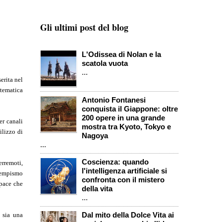
Gli ultimi post del blog
L'Odissea di Nolan e la
scatola vuota
...
erita nel
 tematica
Antonio Fontanesi
conquista il Giappone: oltre
200 opere in una grande
er canali
mostra tra Kyoto, Tokyo e
ilizzo di
Nagoya
...
Coscienza: quando
erremoti,
l'intelligenza artificiale si
 tempismo
confronta con il mistero
 pace che
della vita
...
Dal mito della Dolce Vita ai
i sia una