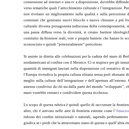
connessione ad internet o una tv a disposizione, dovrebbe diffonder
verso tematiche quali l’arricchimento culturale e l’integrazione. Pu
non rivelano un miglioramento sulla qualità e sulla percezione de
contenuti che generano nuovi blocchi e nuove chiusure a più live
culturale diventa protagonista indiscussa della contemporaneità; si
una paura diffusa verso la diversità, si creano barriere ideologi
costituito da frontiere reali, vere e proprie barriere che hanno lo s
sconosciuto e quindi “potenzialmente” pericoloso.
Si assiste in diretta alle celebrazioni per la caduta del muro di Ber
nordamericani al confine con il Messico. Ci si stupisce per gli innum
quantità di immigrati lasciati nella disperazione col tentativo di r
l’Europa rivendica la propria cultura elitaria senza però sforzarsi di
meglio sulla cultura dell’integrazione e dell’apertura all’esterno
assenso condiviso da chi sta dalla parte del mondo “sviluppato”, chi
muro vorrebbe entrarci e condividere questa ricchezza.
Lo scopo di questa rubrica è quindi quello di raccontare la frontiera 
altro, chi è arrivato nelle aree di frontiera estreme come l’
Amazzo
ridosso dei confini istituzionali o naturali, sapendo perfettamente
giudica se i piedi che la attraversano siano di questa o quell’altra etn