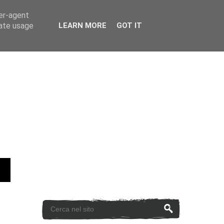
ser-agent
rate usage
LEARN MORE
GOT IT