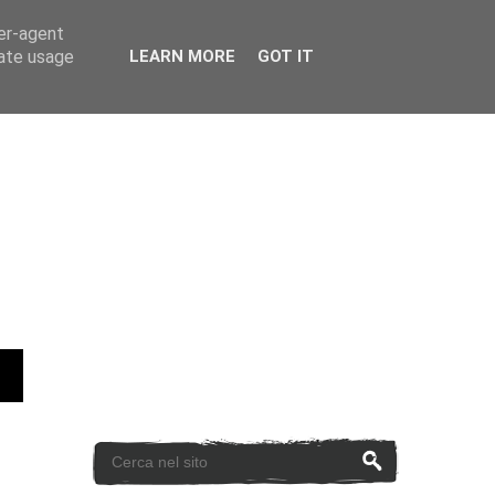
ser-agent
rate usage
LEARN MORE
GOT IT