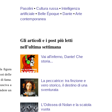
Pasolini
•
Cultura russa
•
Intelligenza
artificiale
•
Belle Époque
•
Dante
•
Arte
contemporanea
Gli articoli e i post più letti
nell'ultima settimana
Vai all'inferno, Dante! Che
storia...
la figura
ori delle
 di fama.
La peccatrice: tra finzione e
vero storico, il destino di una
iusciva a
sventurata
endere un
L'Odissea di Nolan e la scatola
vuota