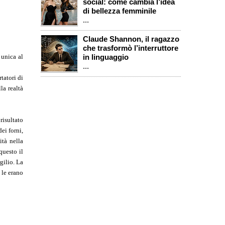
social: come cambia l’idea
di bellezza femminile
...
Claude Shannon, il ragazzo
che trasformò l’interruttore
 unica al
in linguaggio
...
tatori di
la realtà
risultato
ei forni,
ità nella
questo il
gilio. La
 le erano