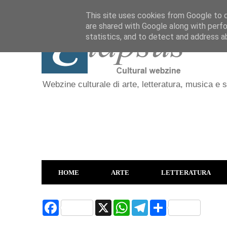
This site uses cookies from Google to de
are shared with Google along with perfo
statistics, and to detect and address a
Webzine culturale di arte, letteratura, musica e 
HOME
ARTE
LETTERATURA
F
X
W
T
S
a
h
e
h
c
a
l
a