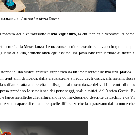
emporanea di
Amazzoni
in piazza Duomo
l maestro della vetrofusione
Silvio Vigliaturo
, la cui tecnica è riconosciuta come
ia centrale: la
Mescolanza
. Le maestose e colorate sculture in vetro fungono da por
gliarlo alla vita, affinché anch’egli assuma una posizione intellettuale di fronte al
asforma in una sintesi artistica supportata da un’imprescindibile maestria pratica – 
n trent’anni di ricerca: dalla preparazione a freddo degli ossidi, alla metamorfosi d
la soffiatura atta a dare vita al disegno, alle sembianze dei volti, a vuoti di dens
pesso prendono le sembianze dei personaggi, reali o mitici, dell’antica Grecia. È 
ro e lance metalliche che raffigurano le donne-guerriero descritte da Eschilo e da Vir
e, è stata capace di cancellare quelle differenze che la separavano dall’uomo e che