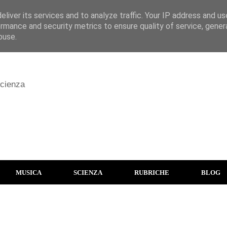
liver its services and to analyze traffic. Your IP address and u
rmance and security metrics to ensure quality of service, gene
buse.
scienza
MUSICA
SCIENZA
RUBRICHE
BLOG